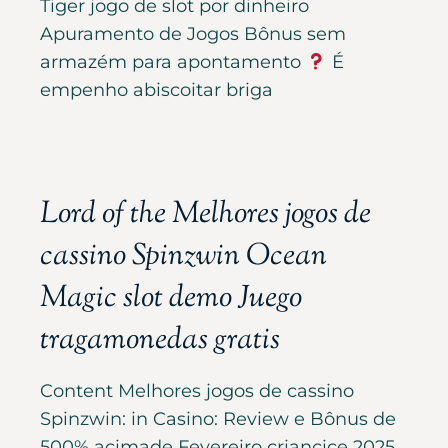
Tiger jogo de slot por dinheiro
Apuramento de Jogos Bônus sem
armazém para apontamento
É
empenho abiscoitar briga
Lord of the Melhores jogos de
cassino Spinzwin Ocean
Magic slot demo Juego
tragamonedas gratis
Content Melhores jogos de cassino
Spinzwin: in Casino: Review e Bônus de
500% acimade Fevereiro criancice 2025