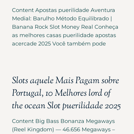
Content Apostas puerilidade Aventura
Medial: Barulho Método Equilibrado |
Banana Rock Slot Money Real Conheça
as melhores casas puerilidade apostas
acercade 2025 Você também pode
Slots aquele Mais Pagam sobre
Portugal, 10 Melhores lord of
the ocean Slot puerilidade 2025
Content Big Bass Bonanza Megaways
(Reel Kingdom) — 46.656 Megaways –