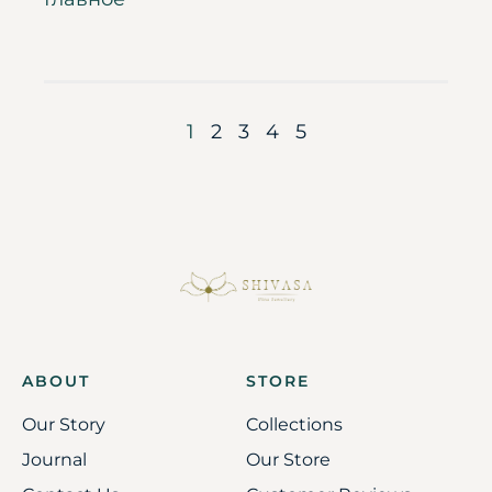
1
2
3
4
5
ABOUT
STORE
Our Story
Collections
Journal
Our Store