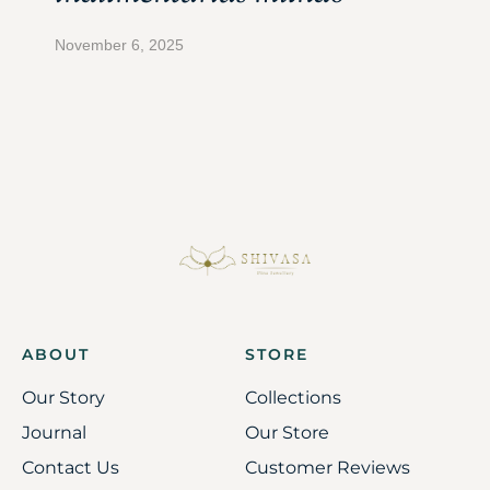
November 6, 2025
ABOUT
STORE
Our Story
Collections
Journal
Our Store
Contact Us
Customer Reviews