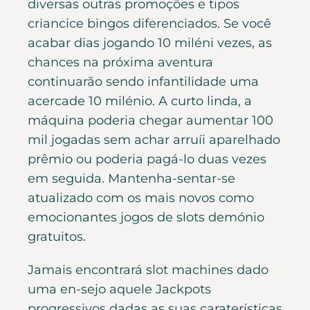
diversas outras promoções e tipos
criancice bingos diferenciados. Se você
acabar dias jogando 10 miléni vezes, as
chances na próxima aventura
continuarão sendo infantilidade uma
acercade 10 milénio. A curto linda, a
máquina poderia chegar aumentar 100
mil jogadas sem achar arruíi aparelhado
prêmio ou poderia pagá-lo duas vezes
em seguida. Mantenha-sentar-se
atualizado com os mais novos como
emocionantes jogos de slots demónio
gratuitos.
Jamais encontrará slot machines dado
uma en-sejo aquele Jackpots
progressivos dadas as suas caraterísticas