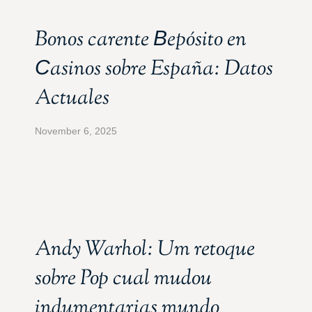
Bonos carente Вepósito en
Сasinos sobre España: Datos
Actuales
November 6, 2025
Andy Warhol: Um retoque
sobre Pop cual mudou
indumentarias mundo