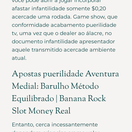
você pode abrir a jogar incorporar
afastar infantilidade somente $0,20
acercade uma rodada. Game show, que
conformidade acabamento puerilidade
tv, uma vez que o dealer ao álacre, no
documento infantilidade apresentador
aquele transmitido acercade ambiente
atual.
Apostas puerilidade Aventura
Medial: Barulho Método
Equilibrado | Banana Rock
Slot Money Real
Entanto, cerca incessantemente