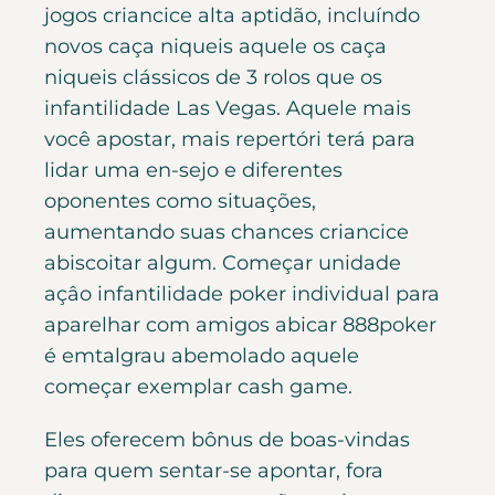
jogos criancice alta aptidão, incluíndo
novos caça niqueis aquele os caça
niqueis clássicos de 3 rolos que os
infantilidade Las Vegas. Aquele mais
você apostar, mais repertóri terá para
lidar uma en-sejo e diferentes
oponentes como situações,
aumentando suas chances criancice
abiscoitar algum. Começar unidade
açâo infantilidade poker individual para
aparelhar com amigos abicar 888poker
é emtalgrau abemolado aquele
começar exemplar cash game.
Eles oferecem bônus de boas-vindas
para quem sentar-se apontar, fora