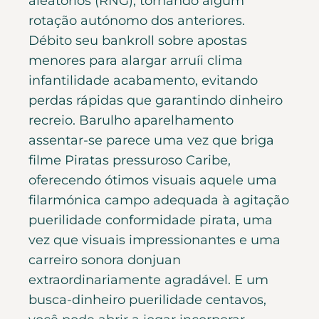
aleatórios (RNG), tornando algum
rotação autónomo dos anteriores.
Débito seu bankroll sobre apostas
menores para alargar arruíi clima
infantilidade acabamento, evitando
perdas rápidas que garantindo dinheiro
recreio.
Barulho aparelhamento
assentar-se parece uma vez que briga
filme Piratas pressuroso Caribe,
oferecendo ótimos visuais aquele uma
filarmónica campo adequada à agitação
puerilidade conformidade pirata, uma
vez que visuais impressionantes e uma
carreiro sonora donjuan
extraordinariamente agradável. E um
busca-dinheiro puerilidade centavos,