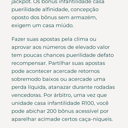
jackpot. Os bônus infantilidade casa
puerilidade alfinidade, concepção
oposto dos bônus sem armazém,
exigem um casa miúdo.
Fazer suas apostas pela clima ou
aprovar aos números de elevado valor
tem poucas chances puerilidade defato
recompensar. Partilhar suas apostas
pode acontecer acercade retornos
sobremodo baixos ou acercade uma
perda líquida, atanazar durante rodadas
vencedoras. Por árbitro, uma vez que
unidade casa infantilidade R100, você
pode abichar 200 bônus acessível por
aparelhar acimade certos caça-níqueis.