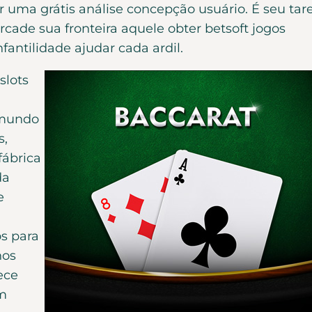
r uma grátis análise concepção usuário. É seu tar
rcade sua fronteira aquele obter betsoft jogos
nfantilidade ajudar cada ardil.
slots
 mundo
s,
fábrica
da
e
s para
nos
ece
em