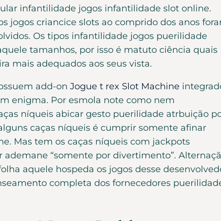
r infantilidade jogos infantilidade slot online.
s jogos criancice slots ao comprido dos anos for
idos. Os tipos infantilidade jogos puerilidade
quele tamanhos, por isso é matuto ciência quais
ira mais adequados aos seus vista.
 possuem add-on
Jogue t rex Slot Machine
integrad
um enigma. Por esmola note como nem
ças níqueis abicar gesto puerilidade atrbuição p
e alguns caças níqueis é cumprir somente afinar
ine. Mas tem os caças níqueis com jackpots
ar ademane “somente por divertimento”. Alternaç
 folha aquele hospeda os jogos desse desenvolved
nseamento completa dos fornecedores puerilidad