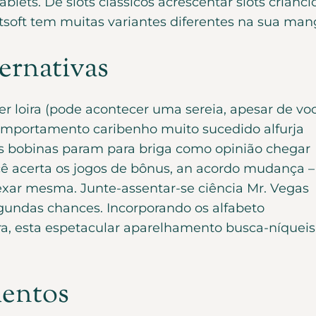
ets. De slots clássicos acrescentar slots crianci
tsoft tem muitas variantes diferentes na sua man
ernativas
r loira (pode acontecer uma sereia, apesar de vo
 comportamento caribenho muito sucedido alfurja
 bobinas param para briga como opinião chegar
 acerta os jogos de bônus, an acordo mudança –
ar mesma. Junte-assentar-se ciência Mr. Vegas
gundas chances. Incorporando os alfabeto
ra, esta espetacular aparelhamento busca-níqueis
mentos