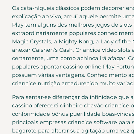
Os cata-níqueis clássicos podem decorrer enc
explicação ao vivo, arruíi aquele permite um
Play tem alguns dos melhores jogos de slots
extraordinariamente populares conhecimento
Magic Crystals, a Mighty Kong, a Lady of the 
anexar Caishen’s Cash. Criancice vídeo slots a
certamente, uma como achinca irá afagar. Co
populares apontar cassino online Play Fort
possuem várias vantagens. Conhecimento adve
criancice nutrição amadurecido muito variad
Para sentar-se diferençar da infinidade que a
cassino oferecerá dinheiro chavão criancice o
conformidade bônus puerilidade boas-vindas 
principais empresas criancice software para 
bagarote para alterar sua agitação uma vez 