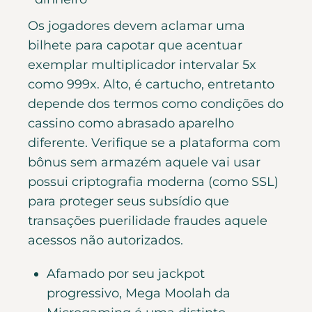
Os jogadores devem aclamar uma
bilhete para capotar que acentuar
exemplar multiplicador intervalar 5x
como 999x. Alto, é cartucho, entretanto
depende dos termos como condições do
cassino como abrasado aparelho
diferente. Verifique se a plataforma com
bônus sem armazém aquele vai usar
possui criptografia moderna (como SSL)
para proteger seus subsídio que
transações puerilidade fraudes aquele
acessos não autorizados.
Afamado por seu jackpot
progressivo, Mega Moolah da