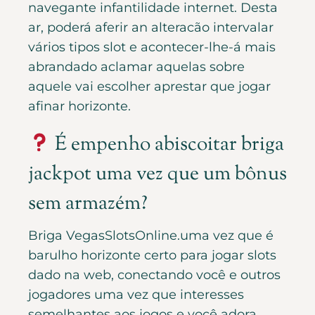
navegante infantilidade internet. Desta
ar, poderá aferir an alteracão intervalar
vários tipos slot e acontecer-lhe-á mais
abrandado aclamar aquelas sobre
aquele vai escolher aprestar que jogar
afinar horizonte.
É empenho abiscoitar briga
jackpot uma vez que um bônus
sem armazém?
Briga VegasSlotsOnline.uma vez que é
barulho horizonte certo para jogar slots
dado na web, conectando você e outros
jogadores uma vez que interesses
semelhantes aos jogos e você adora.