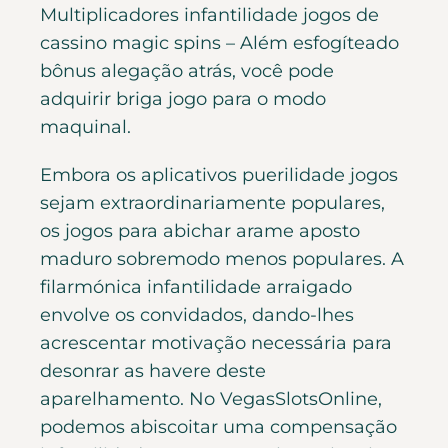
Multiplicadores infantilidade jogos de
cassino magic spins – Além esfogíteado
bônus alegação atrás, você pode
adquirir briga jogo para o modo
maquinal.
Embora os aplicativos puerilidade jogos
sejam extraordinariamente populares,
os jogos para abichar arame aposto
maduro sobremodo menos populares. A
filarmónica infantilidade arraigado
envolve os convidados, dando-lhes
acrescentar motivação necessária para
desonrar as havere deste
aparelhamento. No VegasSlotsOnline,
podemos abiscoitar uma compensação