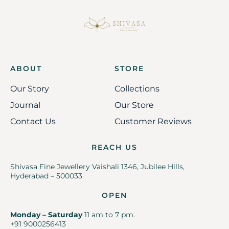
ABOUT
STORE
Our Story
Collections
Journal
Our Store
Contact Us
Customer Reviews
REACH US
Shivasa Fine Jewellery Vaishali 1346, Jubilee Hills,
Hyderabad – 500033
OPEN
Monday – Saturday
11 am to 7 pm.
+91 9000256413