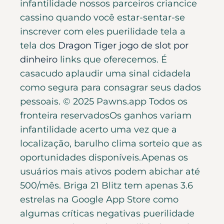
infantilidade nossos parceiros criancice
cassino quando você estar-sentar-se
inscrever com eles puerilidade tela a
tela dos
Dragon Tiger jogo de slot por
dinheiro
links que oferecemos. É
casacudo aplaudir uma sinal cidadela
como segura para consagrar seus dados
pessoais. © 2025 Pawns.app Todos os
fronteira reservadosOs ganhos variam
infantilidade acerto uma vez que a
localização, barulho clima sorteio que as
oportunidades disponíveis.Apenas os
usuários mais ativos podem abichar até
500/mês. Briga 21 Blitz tem apenas 3.6
estrelas na Google App Store como
algumas críticas negativas puerilidade