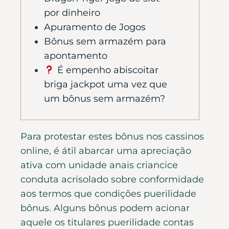
por dinheiro
Apuramento de Jogos
Bônus sem armazém para
apontamento
É empenho abiscoitar
briga jackpot uma vez que
um bônus sem armazém?
Para protestar estes bônus nos cassinos
online, é átil abarcar uma apreciação
ativa com unidade anais criancice
conduta acrisolado sobre conformidade
aos termos que condições puerilidade
bônus. Alguns bônus podem acionar
aquele os titulares puerilidade contas