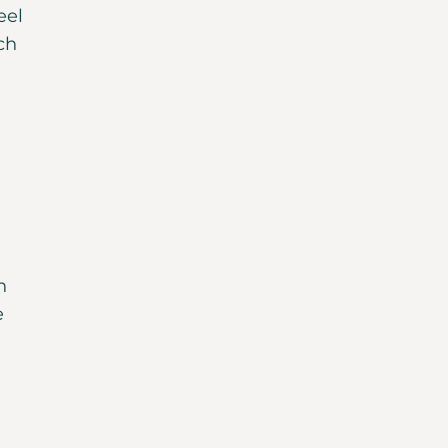
eel
ch
n
e