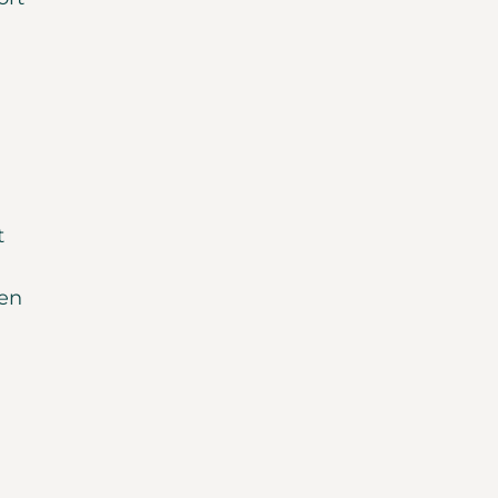
t
cen