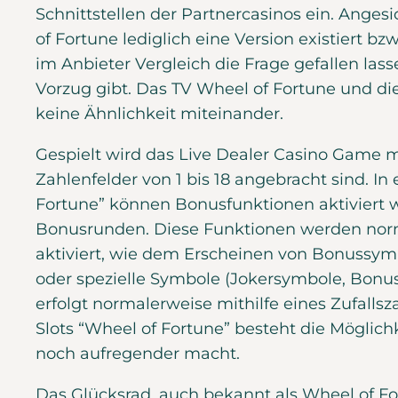
Schnittstellen der Partnercasinos ein. Angesi
of Fortune lediglich eine Version existiert b
im Anbieter Vergleich die Frage gefallen las
Vorzug gibt. Das TV Wheel of Fortune und di
keine Ähnlichkeit miteinander.
Gespielt wird das Live Dealer Casino Game mi
Zahlenfelder von 1 bis 18 angebracht sind. I
Fortune” können Bonusfunktionen aktiviert we
Bonusrunden. Diese Funktionen werden no
aktiviert, wie dem Erscheinen von Bonussy
oder spezielle Symbole (Jokersymbole, Bonu
erfolgt normalerweise mithilfe eines Zufalls
Slots “Wheel of Fortune” besteht die Möglich
noch aufregender macht.
Das Glücksrad, auch bekannt als Wheel of Fort