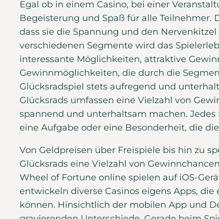
Egal ob in einem Casino, bei einer Veranstal
Begeisterung und Spaß für alle Teilnehmer. 
dass sie die Spannung und den Nervenkitzel d
verschiedenen Segmente wird das Spielerlebn
interessante Möglichkeiten, attraktive Gewin
Gewinnmöglichkeiten, die durch die Segmente
Glücksradspiel stets aufregend und unterha
Glücksrads umfassen eine Vielzahl von Gewin
spannend und unterhaltsam machen. Jedes 
eine Aufgabe oder eine Besonderheit, die die
Von Geldpreisen über Freispiele bis hin zu 
Glücksrads eine Vielzahl von Gewinnchancen, 
Wheel of Fortune online spielen auf iOS-Gerä
entwickeln diverse Casinos eigens Apps, die 
können. Hinsichtlich der mobilen App und D
gravierenden Unterschiede. Gerade beim Spie