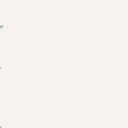
er
,
s