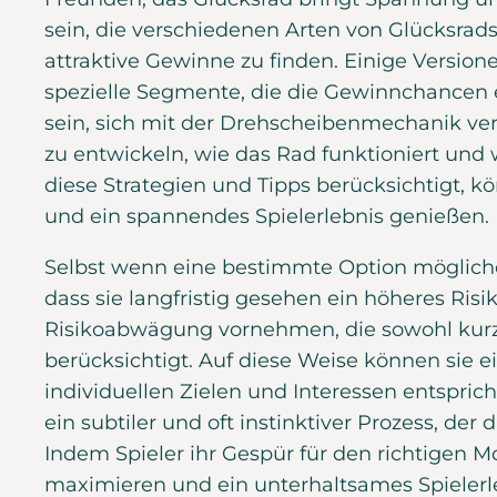
sein, die verschiedenen Arten von Glücksrad
attraktive Gewinne zu finden. Einige Version
spezielle Segmente, die die Gewinnchancen 
sein, sich mit der Drehscheibenmechanik ver
zu entwickeln, wie das Rad funktioniert un
diese Strategien und Tipps berücksichtigt, k
und ein spannendes Spielerlebnis genießen.
Selbst wenn eine bestimmte Option möglicherw
dass sie langfristig gesehen ein höheres Risi
Risikoabwägung vornehmen, die sowohl kurz-
berücksichtigt. Auf diese Weise können sie ei
individuellen Zielen und Interessen entsprich
ein subtiler und oft instinktiver Prozess, de
Indem Spieler ihr Gespür für den richtigen
maximieren und ein unterhaltsames Spielerleb