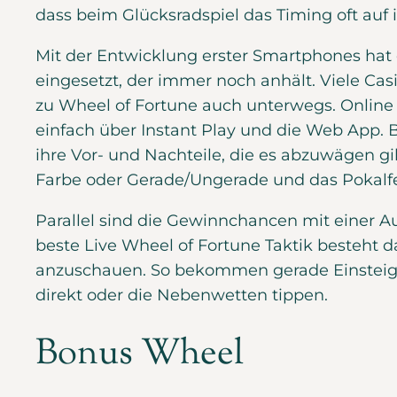
dass beim Glücksradspiel das Timing oft auf i
Mit der Entwicklung erster Smartphones hat
eingesetzt, der immer noch anhält. Viele Ca
zu Wheel of Fortune auch unterwegs. Online
einfach über Instant Play und die Web App.
ihre Vor- und Nachteile, die es abzuwägen gi
Farbe oder Gerade/Ungerade und das Pokalfe
Parallel sind die Gewinnchancen mit einer A
beste Live Wheel of Fortune Taktik besteht d
anzuschauen. So bekommen gerade Einsteiger 
direkt oder die Nebenwetten tippen.
Bonus Wheel