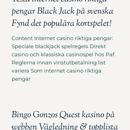
pengar Black Jack på svenska
Fynd det populära kortspelet!
Content Internet casino riktiga pengar:
Speciale blackjack spelregels Direkt
casino och klassiska casinospel hos Paf
Reglerna innan vinstutbetalning list
variera Som internet casino riktiga
pengar
Bingo Gonzos Quest kasino på
webben Vägledning & topplista