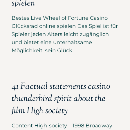
spielen
Bestes Live Wheel of Fortune Casino
Glücksrad online spielen Das Spiel ist für
Spieler jeden Alters leicht zugänglich
und bietet eine unterhaltsame
Möglichkeit, sein Glück
41 Factual statements casino
thunderbird spirit about the
film High society
Content High-society – 1998 Broadway