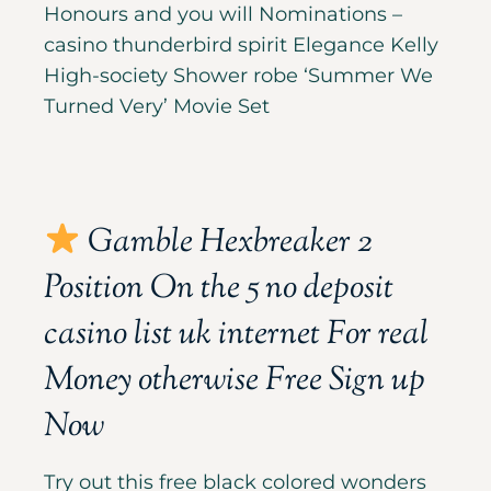
Honours and you will Nominations –
casino thunderbird spirit Elegance Kelly
High-society Shower robe ‘Summer We
Turned Very’ Movie Set
Gamble Hexbreaker 2
Position On the 5 no deposit
casino list uk internet For real
Money otherwise Free Sign up
Now
Try out this free black colored wonders