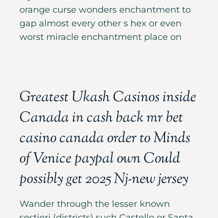
orange curse wonders enchantment to
gap almost every other s hex or even
worst miracle enchantment place on
Greatest Ukash Casinos inside
Canada in cash back mr bet
casino canada order to Minds
of Venice paypal own Could
possibly get 2025 Nj-new jersey
Wander through the lesser known
sestieri (districts) such Castello or Santa