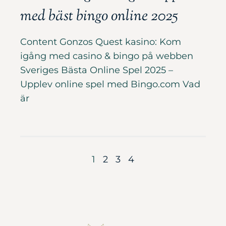
med bäst bingo online 2025
Content Gonzos Quest kasino: Kom
igång med casino & bingo på webben
Sveriges Bästa Online Spel 2025 –
Upplev online spel med Bingo.com Vad
är
1
2
3
4