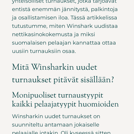
yhteisölliset turnaukset, jotka tarjoavat
entistä enemmän jännitystä, palkintoja
ja osallistamisen iloa. Tässä artikkelissa
tutustumme, miten Winshark uudistaa
nettikasinokokemusta ja miksi
suomalaisen pelaajan kannattaa ottaa
uusiin turnauksiin osaa.
Mitä Winsharkin uudet
turnaukset pitävät sisällään?
Monipuoliset turnaustyypit
kaikki pelaajatyypit huomioiden
Winsharkin uudet turnaukset on
suunniteltu antamaan jokaiselle
pelaajalle jotakin. Oli kyseessä sitten