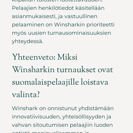
Pelaajien henkilötiedot käsitellään
asianmukaisesti, ja vastuullinen
pelaaminen on Winsharkin prioriteetti
myös uusien turnausominaisuuksien
yhteydessä.
Yhteenveto: Miksi
Winsharkin turnaukset ovat
suomalaispelaajille loistava
valinta?
Winshark on onnistunut yhdistämään
innovatiivisuuden, yhteisöllisyyden ja
vahvan sitoutumisen pelaajiin luoden