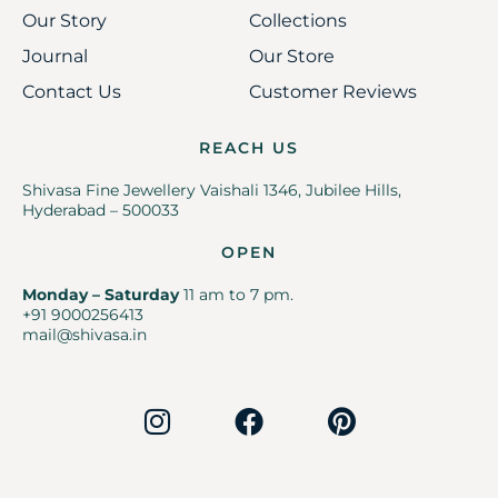
Our Story
Collections
Journal
Our Store
Contact Us
Customer Reviews
REACH US
Shivasa Fine Jewellery Vaishali 1346, Jubilee Hills,
Hyderabad – 500033
OPEN
Monday – Saturday
11 am to 7 pm.
+91 9000256413
mail@shivasa.in