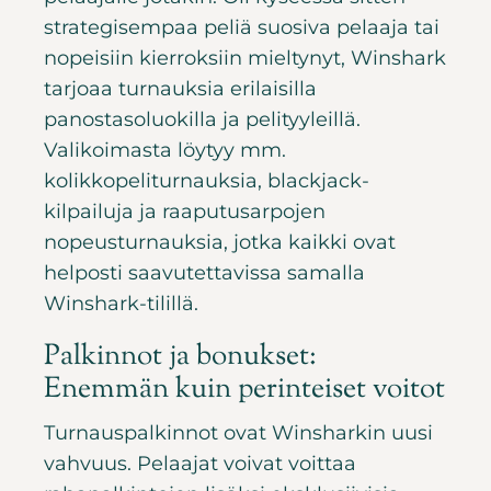
strategisempaa peliä suosiva pelaaja tai
nopeisiin kierroksiin mieltynyt, Winshark
tarjoaa turnauksia erilaisilla
panostasoluokilla ja pelityyleillä.
Valikoimasta löytyy mm.
kolikkopeliturnauksia, blackjack-
kilpailuja ja raaputusarpojen
nopeusturnauksia, jotka kaikki ovat
helposti saavutettavissa samalla
Winshark-tilillä.
Palkinnot ja bonukset:
Enemmän kuin perinteiset voitot
Turnauspalkinnot ovat Winsharkin uusi
vahvuus. Pelaajat voivat voittaa