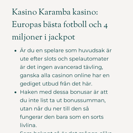
Kasino Karamba kasino:
Europas bästa fotboll och 4
miljoner i jackpot
Är du en spelare som huvudsak är
ute efter slots och spelautomater
är det ingen avancerad tävling,
ganska alla casinon online har en
gediget utbud från det här.
Haken med dessa bonusar är att
du inte list ta ut bonussumman,
utan når du ner till den så
fungerar den bara som en sorts
livlina.