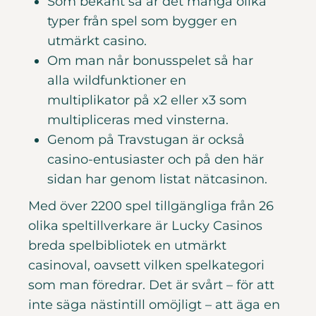
Som bekant så är det många olika
typer från spel som bygger en
utmärkt casino.
Om man når bonusspelet så har
alla wildfunktioner en
multiplikator på x2 eller x3 som
multipliceras med vinsterna.
Genom på Travstugan är också
casino-entusiaster och på den här
sidan har genom listat nätcasinon.
Med över 2200 spel tillgängliga från 26
olika speltillverkare är Lucky Casinos
breda spelbibliotek en utmärkt
casinoval, oavsett vilken spelkategori
som man föredrar. Det är svårt – för att
inte säga nästintill omöjligt – att äga en