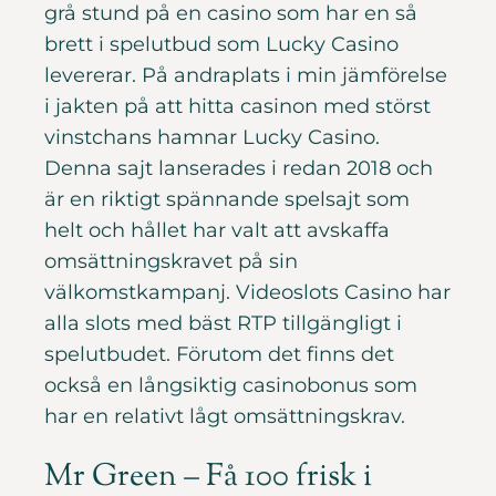
grå stund på en casino som har en så
brett i spelutbud som Lucky Casino
levererar. På andraplats i min jämförelse
i jakten på att hitta casinon med störst
vinstchans hamnar Lucky Casino.
Denna sajt lanserades i redan 2018 och
är en riktigt spännande spelsajt som
helt och hållet har valt att avskaffa
omsättningskravet på sin
välkomstkampanj. Videoslots Casino har
alla slots med bäst RTP tillgängligt i
spelutbudet. Förutom det finns det
också en långsiktig casinobonus som
har en relativt lågt omsättningskrav.
Mr Green – Få 100 frisk i