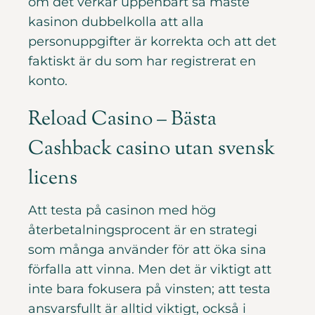
om det verkar uppenbart så måste
kasinon dubbelkolla att alla
personuppgifter är korrekta och att det
faktiskt är du som har registrerat en
konto.
Reload Casino – Bästa
Cashback casino utan svensk
licens
Att testa på casinon med hög
återbetalningsprocent är en strategi
som många använder för att öka sina
förfalla att vinna. Men det är viktigt att
inte bara fokusera på vinsten; att testa
ansvarsfullt är alltid viktigt, också i