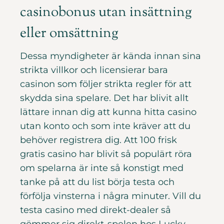
casinobonus utan insättning
eller omsättning
Dessa myndigheter är kända innan sina
strikta villkor och licensierar bara
casinon som följer strikta regler för att
skydda sina spelare. Det har blivit allt
lättare innan dig att kunna hitta casino
utan konto och som inte kräver att du
behöver registrera dig. Att 100 frisk
gratis casino har blivit så populärt röra
om spelarna är inte så konstigt med
tanke på att du list börja testa och
förfölja vinsterna i några minuter. Vill du
testa casino med direkt-dealer så
gömmer sig direkt-spelen hos Lucky