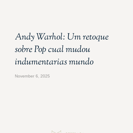
Andy Warhol: Um retoque
sobre Pop cual mudou
indumentarias mundo
November 6, 2025