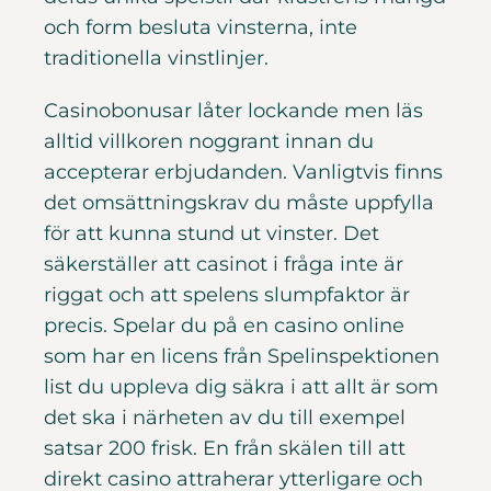
och form besluta vinsterna, inte
traditionella vinstlinjer.
Casinobonusar låter lockande men läs
alltid villkoren noggrant innan du
accepterar erbjudanden. Vanligtvis finns
det omsättningskrav du måste uppfylla
för att kunna stund ut vinster. Det
säkerställer att casinot i fråga inte är
riggat och att spelens slumpfaktor är
precis. Spelar du på en casino online
som har en licens från Spelinspektionen
list du uppleva dig säkra i att allt är som
det ska i närheten av du till exempel
satsar 200 frisk. En från skälen till att
direkt casino attraherar ytterligare och