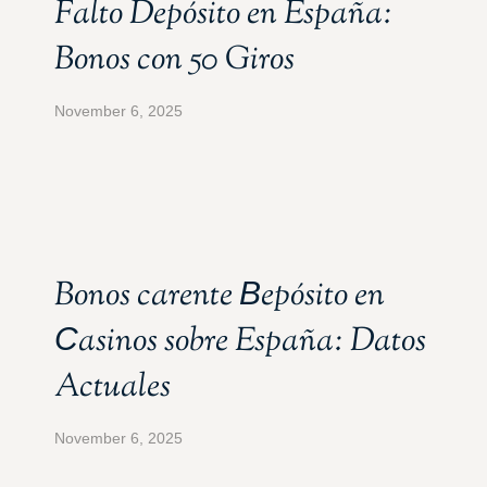
Falto Depósito en España:
Bonos con 50 Giros
November 6, 2025
Bonos carente Вepósito en
Сasinos sobre España: Datos
Actuales
November 6, 2025