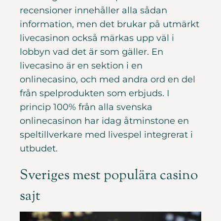
recensioner innehåller alla sådan
information, men det brukar på utmärkt
livecasinon också märkas upp väl i
lobbyn vad det är som gäller. En
livecasino är en sektion i en
onlinecasino, och med andra ord en del
från spelprodukten som erbjuds. I
princip 100% från alla svenska
onlinecasinon har idag åtminstone en
speltillverkare med livespel integrerat i
utbudet.
Sveriges mest populära casino
sajt