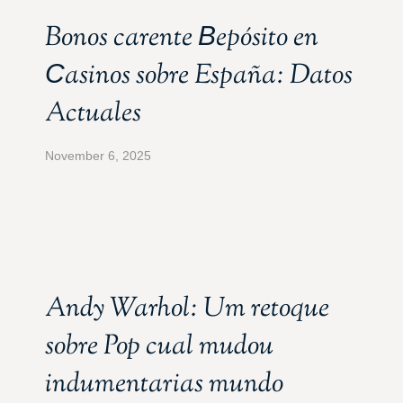
Bonos carente Вepósito en
Сasinos sobre España: Datos
Actuales
November 6, 2025
Andy Warhol: Um retoque
sobre Pop cual mudou
indumentarias mundo