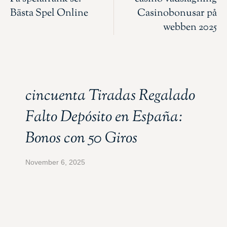
Bästa Spel Online
Casinobonusar på
webben 2025
cincuenta Tiradas Regalado
Falto Depósito en España:
Bonos con 50 Giros
November 6, 2025