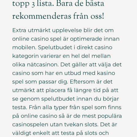
topp 3 lista. Bara de bästa
rekommenderas från oss!
Extra utmärkt upplevelse blir det om
online casino spel är optimerade innan
mobilen. Spelutbudet i direkt casino
kategorin varierar en hel del mellan
olika nätcasinon. Det gäller att välja det
casino som har en utbud med kasino
spel som passar dig. Eftersom är det
utmärkt att placera få längre tid på att
se genom spelutbudet innan du börjar
testa. Från alla typer från spel som finns
på online casino så är de mest populära
casinospelen utan tvekan slots. Det är
väldigt enkelt att testa på slots och