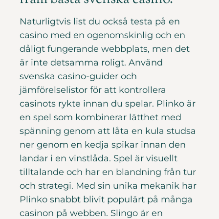
Naturligtvis list du också testa på en
casino med en ogenomskinlig och en
dåligt fungerande webbplats, men det
är inte detsamma roligt. Använd
svenska casino-guider och
jämförelselistor för att kontrollera
casinots rykte innan du spelar. Plinko är
en spel som kombinerar lätthet med
spänning genom att låta en kula studsa
ner genom en kedja spikar innan den
landar i en vinstlåda. Spel är visuellt
tilltalande och har en blandning från tur
och strategi. Med sin unika mekanik har
Plinko snabbt blivit populärt på många
casinon på webben. Slingo är en