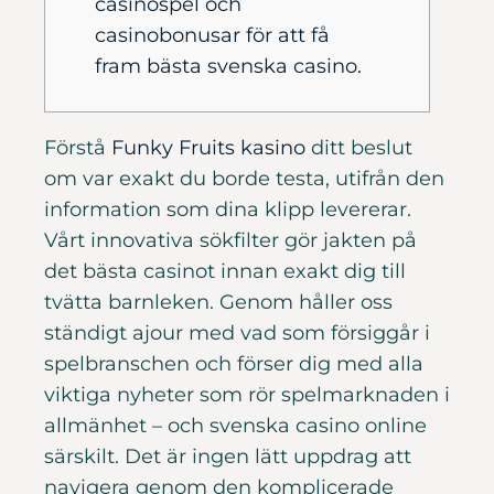
casinospel och
casinobonusar för att få
fram bästa svenska casino.
Förstå
Funky Fruits kasino
ditt beslut
om var exakt du borde testa, utifrån den
information som dina klipp levererar.
Vårt innovativa sökfilter gör jakten på
det bästa casinot innan exakt dig till
tvätta barnleken. Genom håller oss
ständigt ajour med vad som försiggår i
spelbranschen och förser dig med alla
viktiga nyheter som rör spelmarknaden i
allmänhet – och svenska casino online
särskilt.
Det är ingen lätt uppdrag att
navigera genom den komplicerade