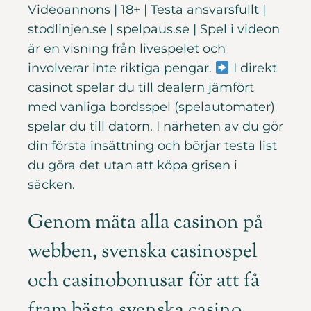
Videoannons | 18+ | Testa ansvarsfullt |
stodlinjen.se | spelpaus.se | Spel i videon
är en visning från livespelet och
involverar inte riktiga pengar.
I direkt
casinot spelar du till dealern jämfört
med vanliga bordsspel (spelautomater)
spelar du till datorn. I närheten av du gör
din första insättning och börjar testa list
du göra det utan att köpa grisen i
säcken.
Genom mäta alla casinon på
webben, svenska casinospel
och casinobonusar för att få
fram bästa svenska casino.