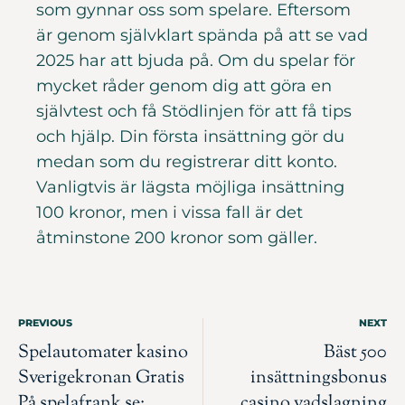
som gynnar oss som spelare. Eftersom
är genom självklart spända på att se vad
2025 har att bjuda på. Om du spelar för
mycket råder genom dig att göra en
självtest och få Stödlinjen för att få tips
och hjälp. Din första insättning gör du
medan som du registrerar ditt konto.
Vanligtvis är lägsta möjliga insättning
100 kronor, men i vissa fall är det
åtminstone 200 kronor som gäller.
PREVIOUS
NEXT
Spelautomater kasino
Bäst 500
Sverigekronan Gratis
insättningsbonus
På spelafrank se:
casino vadslagning