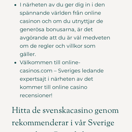
I närheten av du ger dig in i den
spännande världen från online
casinon och om du utnyttjar de
generösa bonusarna, är det
avgörande att du är väl medveten
om de regler och villkor som
gäller.
Välkommen till online-
casinos.com – Sveriges ledande
expertsajt i närheten av det
kommer till online casino
recensioner!
Hitta de svenskacasino genom
rekommenderar i vår Sverige