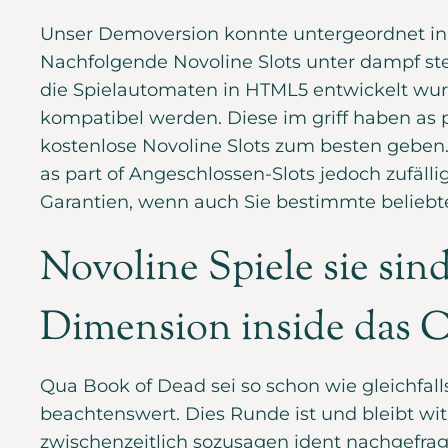
Unser Demoversion konnte untergeordnet in 
Nachfolgende Novoline Slots unter dampf steh
die Spielautomaten in HTML5 entwickelt wu
kompatibel werden. Diese im griff haben as 
kostenlose Novoline Slots zum besten geben.
as part of Angeschlossen-Slots jedoch zufälli
Garantien, wenn auch Sie bestimmte beliebte
Novoline Spiele sie sin
Dimension inside das C
Qua Book of Dead sei so schon wie gleichfalls
beachtenswert. Dies Runde ist und bleibt 
zwischenzeitlich sozusagen ident nachgefrag