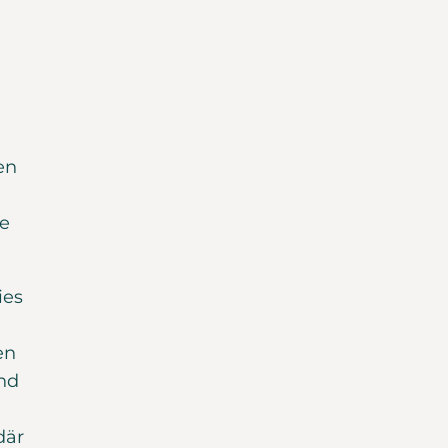
en
ne
ies
en
ind
där