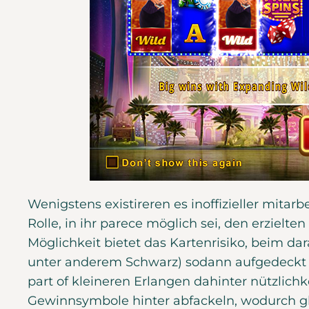
Wenigstens existireren es inoffizieller mitar
Rolle, in ihr parece möglich sei, den erzielt
Möglichkeit bietet das Kartenrisiko, beim dar
unter anderem Schwarz) sodann aufgedeckt sei
part of kleineren Erlangen dahinter nützlichke
Gewinnsymbole hinter abfackeln, wodurch gle