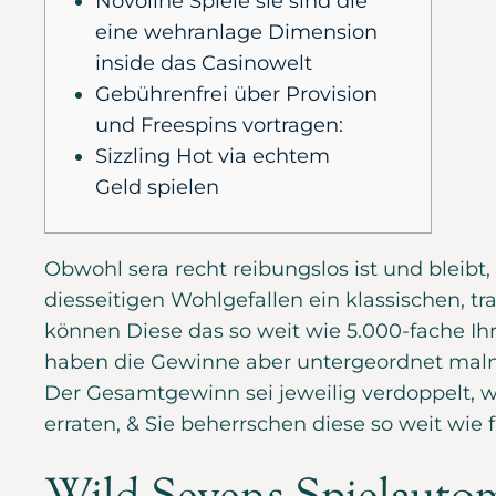
Novoline Spiele sie sind die
eine wehranlage Dimension
inside das Casinowelt
Gebührenfrei über Provision
und Freespins vortragen:
Sizzling Hot via echtem
Geld spielen
Obwohl sera recht reibungslos ist und bleibt,
diesseitigen Wohlgefallen ein klassischen, tr
können Diese das so weit wie 5.000-fache Ih
haben die Gewinne aber untergeordnet malne
Der Gesamtgewinn sei jeweilig verdoppelt, w
erraten, & Sie beherrschen diese so weit wie