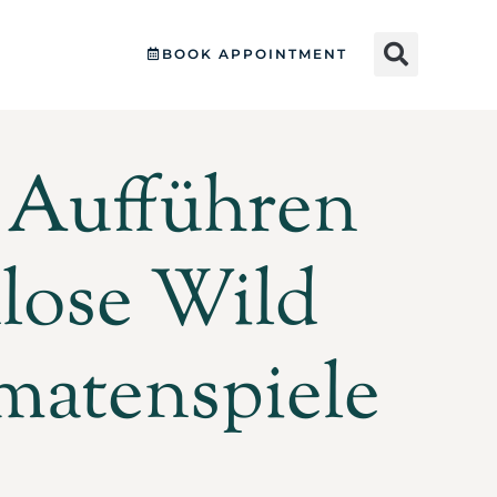
BOOK APPOINTMENT
 Aufführen
nlose Wild
matenspiele