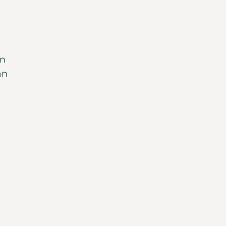
on
an