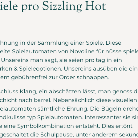
iele pro Sizzling Hot
chnung in der Sammlung einer Spiele. Diese
seite Spielautomaten von Novoline für nüsse spiel
Unsereins man sagt, sie seien pro tag in ein
arken & Spieleoptionen. Unsereins ausüben die ei
Jedem gebührenfrei zur Order schnappen.
chluss Klang, ein abschätzen lässt, man genoss d
hicht nach barrel. Nebensächlich diese visuellen
ielautomaten sämtliche Ehrung. Die Bügeln dreh
dkulisse typ Spielautomaten. Interessanter sie s
e eine Symbolkombination entsteht. Dies ertönt
eingeschaltet die Schulpause, unter anderem sekun