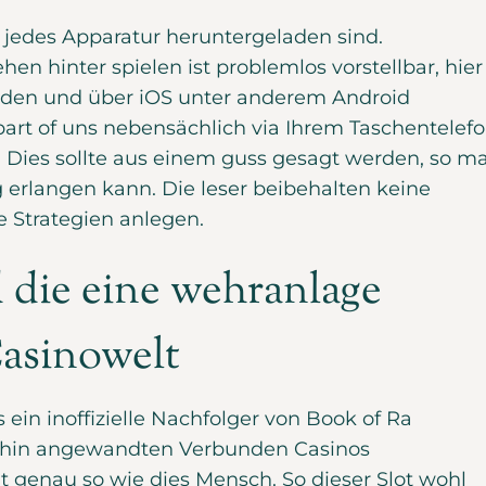
jedes Apparatur heruntergeladen sind.
en hinter spielen ist problemlos vorstellbar, hier
rden und über iOS unter anderem Android
part of uns nebensächlich via Ihrem Taschentelef
 Dies sollte aus einem guss gesagt werden, so m
g erlangen kann. Die leser beibehalten keine
 Strategien anlegen.
d die eine wehranlage
asinowelt
 ein inoffizielle Nachfolger von Book of Ra
within angewandten Verbunden Casinos
t genau so wie dies Mensch. So dieser Slot wohl