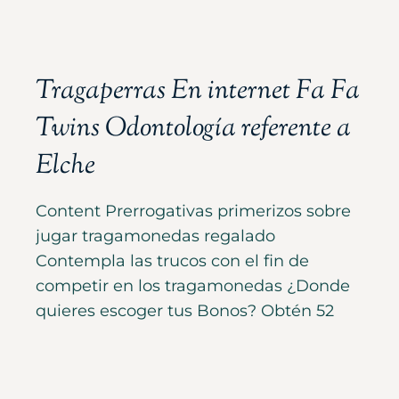
Tragaperras En internet Fa Fa
Twins Odontología referente a
Elche
Content Prerrogativas primerizos sobre
jugar tragamonedas regalado
Contempla las trucos con el fin de
competir en los tragamonedas ¿Donde
quieres escoger tus Bonos? Obtén 52