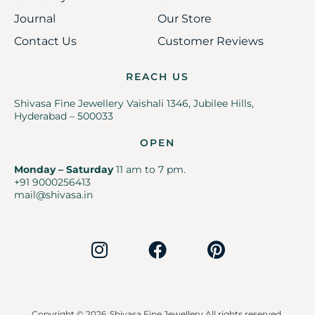
Journal
Our Store
Contact Us
Customer Reviews
REACH US
Shivasa Fine Jewellery Vaishali 1346, Jubilee Hills,
Hyderabad – 500033
OPEN
Monday – Saturday
11 am to 7 pm.
+91 9000256413
mail@shivasa.in
Copyright © 2026
Shivasa Fine Jewellery All rights reserved.