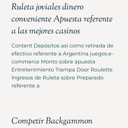
Ruleta joviales dinero
conveniente Apuesta referente
a las mejores casinos
Content Depósitos así­ como retirada de
efectivo referente a Argentina juegos.e-
commerce Monto sobre apuesta
Entretenimiento Trampa Door Roulette
Ingresos de Ruleta sobre Preparado
referente a
Competir Backgammon