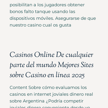
posibilitan a los jugadores obtener
bonos falto tanque usando las
dispositivos móviles. Asegurarse de que
nuestro casino cual os gusta
Casinos Online De cualquier
parte del mundo Mejores Sites
sobre Casino en línea 2025
Content Sobre cómo evaluamos los
casinos en internet joviales dinero real
sobre Argentina ¿Podría competir
joviales dinero conveniente desde yo