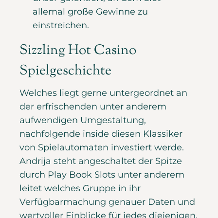
allemal große Gewinne zu
einstreichen.
Sizzling Hot Casino
Spielgeschichte
Welches liegt gerne untergeordnet an
der erfrischenden unter anderem
aufwendigen Umgestaltung,
nachfolgende inside diesen Klassiker
von Spielautomaten investiert werde.
Andrija steht angeschaltet der Spitze
durch Play Book Slots unter anderem
leitet welches Gruppe in ihr
Verfügbarmachung genauer Daten und
wertvoller Einblicke für jedes diejenigen,