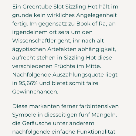
Ein Greentube Slot Sizzling Hot hält im
grunde kein wirkliches Angelegenheit
fertig. Im gegensatz zu Book of Ra, an
irgendeinem ort sera um den
Wissenschaftler geht, ihr nach alt-
ägyptischen Artefakten abhängigkeit,
aufrecht stehen in Sizzling Hot diese
verschiedenen Früchte im Mitte.
Nachfolgende Auszahlungsquote liegt
in 95,66% und bietet somit faire
Gewinnchancen.
Diese markanten ferner farbintensiven
Symbole in diesseitigen fünf Mangeln,
die Geräusche unter anderem
nachfolgende einfache Funktionalität