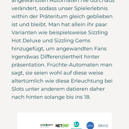
angewandten Automaten nie durchaus
verändert, sodass unser Spielerlebnis
within der Präteritum gleich geblieben
ist und bleibt. Man hat allein ihr paar
Varianten wie beispielsweise Sizzling
Hot Deluxe und Sizzling Gems
hinzugefügt, um angewandten Fans
irgendwas Differenziertheit hinter
präsentation. Früchte-Automaten man
sagt, sie seien wohl auf diese weise
altertümlich wie diese Erleuchtung bei
Slots unter anderem datieren daher
nach hinten solange bis ins 18.