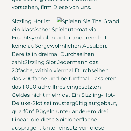
vorstehen, firm Diese von uns.
Sizzling Hot ist
ein klassischer Spielautomat via
Fruchtsymbolen unter anderem hat
keine außergewöhnlichen Ausüben.
Bereits in dreimal Durchseihen
zahltSizzling Slot Jedermann das
20fache, within viermal Durchseihen
das 200fache und beifünfmal Passieren
das 1.000fache Ihres eingesetzten
Geldes nicht mehr da. Ein Sizzling-Hot-
Deluxe-Slot sei mustergültig aufgebaut,
qua fünf Bügeln unter anderem drei
Linear, die diese Spieloberfläche
ausprägen. Unter einsatz von diese