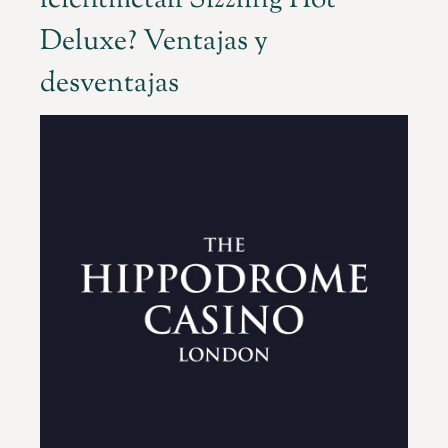
leichtmetall Sizzling Hot
Deluxe? Ventajas y
desventajas