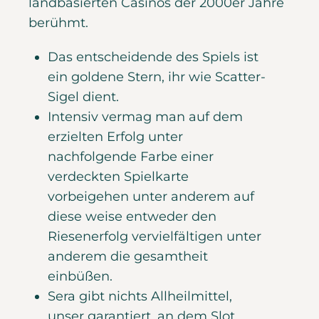
landbasierten Casinos der 2000er Jahre
berühmt.
Das entscheidende des Spiels ist
ein goldene Stern, ihr wie Scatter-
Sigel dient.
Intensiv vermag man auf dem
erzielten Erfolg unter
nachfolgende Farbe einer
verdeckten Spielkarte
vorbeigehen unter anderem auf
diese weise entweder den
Riesenerfolg vervielfältigen unter
anderem die gesamtheit
einbüßen.
Sera gibt nichts Allheilmittel,
unser garantiert, an dem Slot