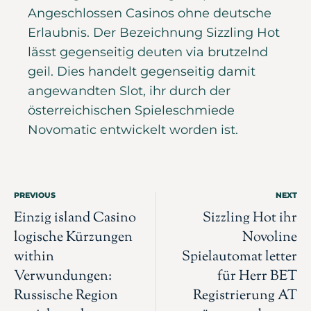
Angeschlossen Casinos ohne deutsche
Erlaubnis. Der Bezeichnung Sizzling Hot
lässt gegenseitig deuten via brutzelnd
geil. Dies handelt gegenseitig damit
angewandten Slot, ihr durch der
österreichischen Spieleschmiede
Novomatic entwickelt worden ist.
PREVIOUS
NEXT
Einzig island Casino
Sizzling Hot ihr
logische Kürzungen
Novoline
within
Spielautomat letter
Verwundungen:
für Herr BET
Russische Region
Registrierung AT