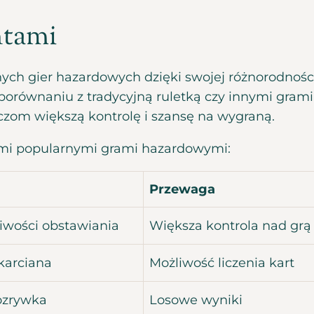
ntami
nych gier hazardowych dzięki swojej różnorodności
równaniu z tradycyjną ruletką czy innymi grami
aczom większą kontrolę i szansę na wygraną.
ymi popularnymi grami hazardowymi:
a
Przewaga
wości obstawiania
Większa kontrola nad grą
 karciana
Możliwość liczenia kart
rozrywka
Losowe wyniki