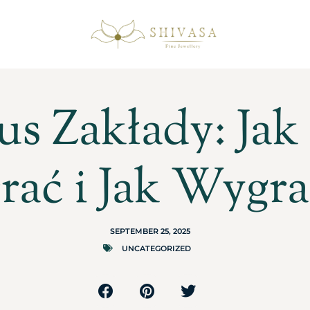
s Zakłady: Jak
rać i Jak Wygra
SEPTEMBER 25, 2025
UNCATEGORIZED