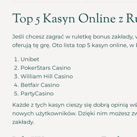
Top 5 Kasyn Online z R
Jeśli chcesz zagrać w ruletkę bonus zakłady
oferują tę grę. Oto lista top 5 kasyn online, 
Unibet
PokerStars Casino
William Hill Casino
Betfair Casino
PartyCasino
Każde z tych kasyn cieszy się dobrą opinią wś
nowych użytkowników. Dzięki nim możesz zw
zakłady.