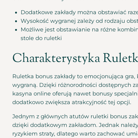
Dodatkowe zakłady można obstawiać raz
Wysokość wygranej zależy od rodzaju ob
Możliwe jest obstawianie na różne kombin
stole do ruletki
Charakterystyka Ruletk
Ruletka bonus zakłady to emocjonująca gra,
wygraną. Dzięki różnorodności dostępnych za
kasyna online oferują nawet bonusy specjaln
dodatkowo zwiększa atrakcyjność tej opcji.
Jednym z głównych atutów ruletki bonus za
dzięki dodatkowym zakładom. Jednak należy 
ryzykiem straty, dlatego warto zachować umi