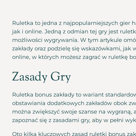
Ruletka to jedna z najpopularniejszych gier
jak i online. Jedną z odmian tej gry jest rul
możliwości wygrywania. W tym artykule omów
zakłady oraz podzielę się wskazówkami, jak 
online, w których możesz zagrać w ruletkę bo
Zasady Gry
Ruletka bonus zakłady to wariant standardow
obstawiania dodatkowych zakładów obok zwyk
można zwiększyć swoje szanse na wygraną, ale
zapoznać się z zasadami gry, aby w pełni wyk
Oto kilka kluczowych zasad ruletki bonus zak