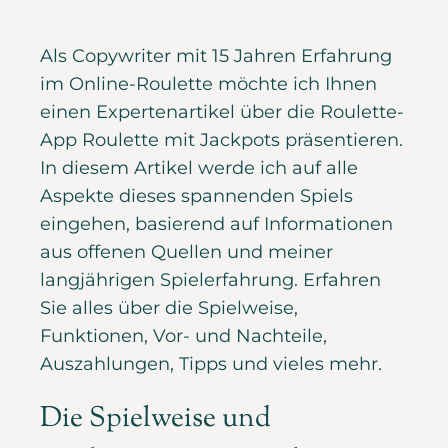
Als Copywriter mit 15 Jahren Erfahrung
im Online-Roulette möchte ich Ihnen
einen Expertenartikel über die Roulette-
App Roulette mit Jackpots präsentieren.
In diesem Artikel werde ich auf alle
Aspekte dieses spannenden Spiels
eingehen, basierend auf Informationen
aus offenen Quellen und meiner
langjährigen Spielerfahrung. Erfahren
Sie alles über die
Spielweise,
Funktionen, Vor- und Nachteile,
Auszahlungen, Tipps und vieles mehr.
Die Spielweise und