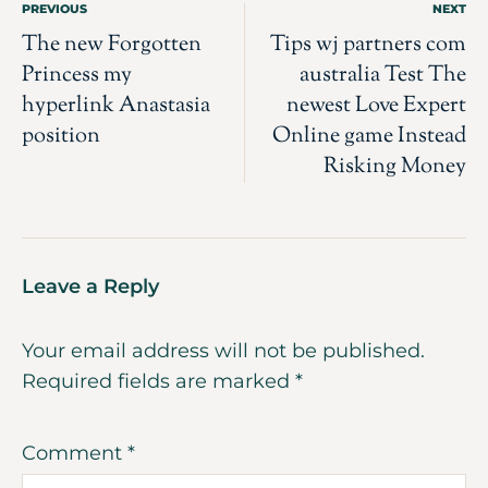
PREVIOUS
NEXT
The new Forgotten
Tips wj partners com
Princess my
australia Test The
hyperlink Anastasia
newest Love Expert
position
Online game Instead
Risking Money
Leave a Reply
Your email address will not be published.
Required fields are marked
*
Comment
*