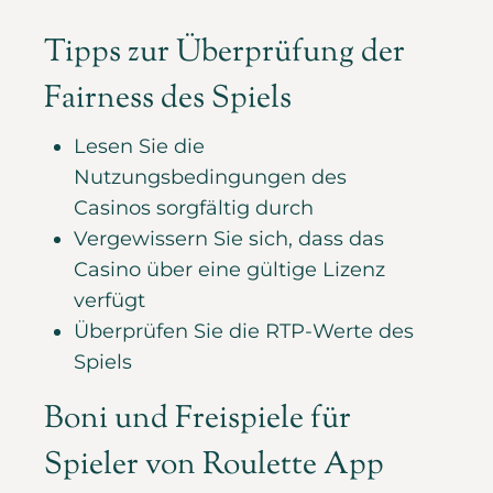
Tipps zur Überprüfung der
Fairness des Spiels
Lesen Sie die
Nutzungsbedingungen des
Casinos sorgfältig durch
Vergewissern Sie sich, dass das
Casino über eine gültige Lizenz
verfügt
Überprüfen Sie die RTP-Werte des
Spiels
Boni und Freispiele für
Spieler von Roulette App