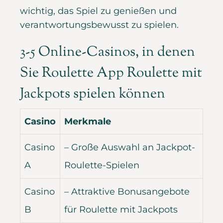
wichtig, das Spiel zu genießen und
verantwortungsbewusst zu spielen.
3-5 Online-Casinos, in denen
Sie Roulette App Roulette mit
Jackpots spielen können
Casino
Merkmale
Casino
– Große Auswahl an Jackpot-
A
Roulette-Spielen
Casino
– Attraktive Bonusangebote
B
für Roulette mit Jackpots