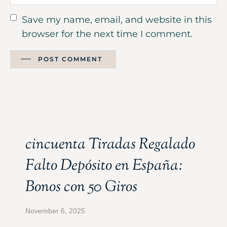
Save my name, email, and website in this
browser for the next time I comment.
POST COMMENT
cincuenta Tiradas Regalado
Falto Depósito en España:
Bonos con 50 Giros
November 6, 2025