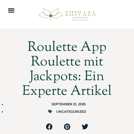
Roulette App
Roulette mit
Jackpots: Ein
Experte Artikel
SEPTEMBER 21, 2025
UNCATEGORIZED