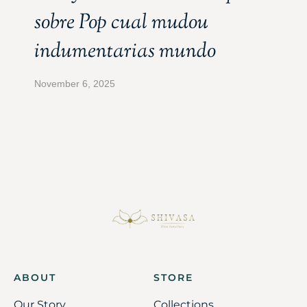
sobre Pop cual mudou
indumentarias mundo
November 6, 2025
ABOUT
STORE
Our Story
Collections