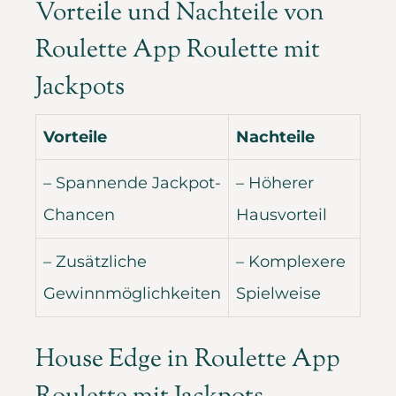
Vorteile und Nachteile von
Roulette App Roulette mit
Jackpots
Vorteile
Nachteile
– Spannende Jackpot-
– Höherer
Chancen
Hausvorteil
– Zusätzliche
– Komplexere
Gewinnmöglichkeiten
Spielweise
House Edge in Roulette App