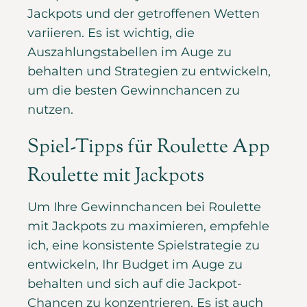
Jackpots und der getroffenen Wetten
variieren. Es ist wichtig, die
Auszahlungstabellen im Auge zu
behalten und Strategien zu entwickeln,
um die besten Gewinnchancen zu
nutzen.
Spiel-Tipps für Roulette App
Roulette mit Jackpots
Um Ihre Gewinnchancen bei Roulette
mit Jackpots zu maximieren, empfehle
ich, eine konsistente Spielstrategie zu
entwickeln, Ihr Budget im Auge zu
behalten und sich auf die Jackpot-
Chancen zu konzentrieren. Es ist auch