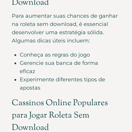
Download
Para aumentar suas chances de ganhar
na roleta sem download, é essencial
desenvolver uma estratégia sólida.
Algumas dicas úteis incluem:
Conheça as regras do jogo
Gerencie sua banca de forma
eficaz
Experimente diferentes tipos de
apostas
Cassinos Online Populares
para Jogar Roleta Sem
Download