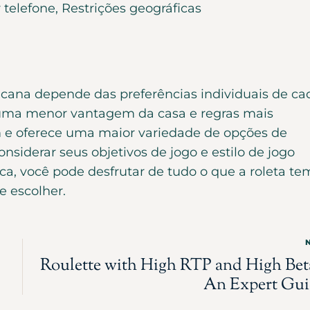
telefone, Restrições geográficas
ricana depende das preferências individuais de ca
e uma menor vantagem da casa e regras mais
m e oferece uma maior variedade de opções de
onsiderar seus objetivos de jogo e estilo de jogo
a, você pode desfrutar de tudo o que a roleta te
e escolher.
Roulette with High RTP and High Bet
An Expert Gu