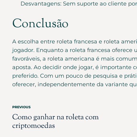
Desvantagens: Sem suporte ao cliente por 
Conclusão
A escolha entre roleta francesa e roleta ame
jogador. Enquanto a roleta francesa oferec
favoráveis, a roleta americana é mais comu
aposta. Ao decidir onde jogar, é importante c
preferido. Com um pouco de pesquisa e prátic
oferecer, independentemente da variante qu
PREVIOUS
Como ganhar na roleta com
criptomoedas