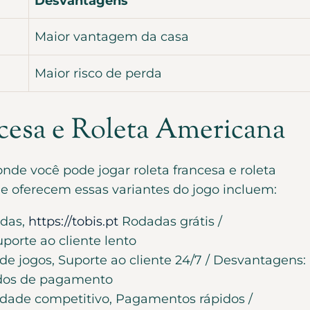
Desvantagens
Maior vantagem da casa
Maior risco de perda
cesa e Roleta Americana
onde você pode jogar roleta francesa e roleta
ue oferecem essas variantes do jogo incluem:
ndas,
https://tobis.pt
Rodadas grátis /
porte ao cliente lento
e jogos, Suporte ao cliente 24/7 / Desvantagens:
odos de pagamento
idade competitivo, Pagamentos rápidos /