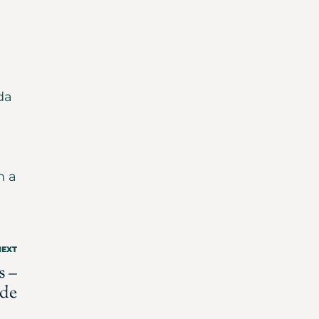
da
m a
NEXT
s –
ide