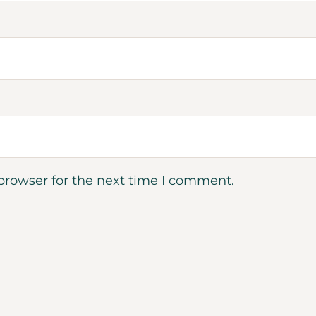
browser for the next time I comment.