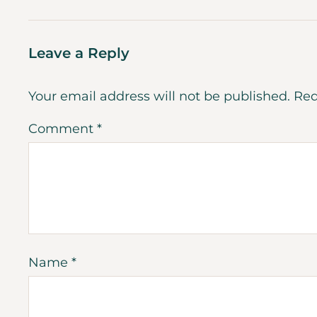
Leave a Reply
Your email address will not be published.
Req
Comment
*
Name
*