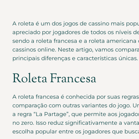
A roleta é um dos jogos de cassino mais p
apreciado por jogadores de todos os níveis de
sendo a roleta francesa e a roleta america
cassinos online. Neste artigo, vamos compara
principais diferenças e características únicas.
Roleta Francesa
A roleta francesa é conhecida por suas regr
comparação com outras variantes do jogo. Uma
a regra “La Partage”, que permite aos jogado
no zero. Isso reduz significativamente a van
escolha popular entre os jogadores que bus