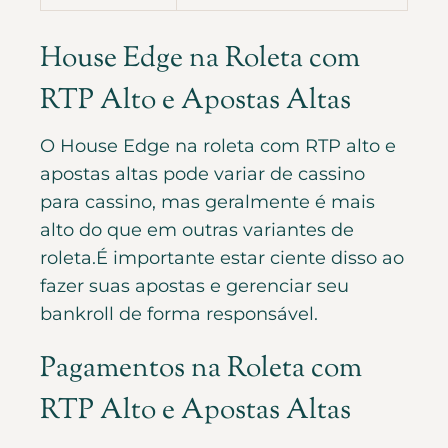
House Edge na Roleta com
RTP Alto e Apostas Altas
O House Edge na roleta com RTP alto e
apostas altas pode variar de cassino
para cassino, mas geralmente é mais
alto do que em outras variantes de
roleta.É importante estar ciente disso ao
fazer suas apostas e gerenciar seu
bankroll de forma responsável.
Pagamentos na Roleta com
RTP Alto e Apostas Altas