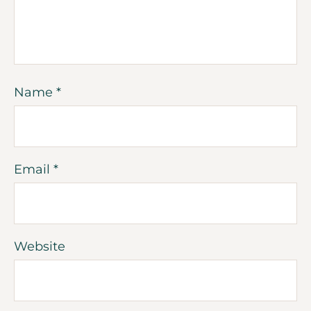
Name
*
Email
*
Website