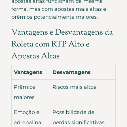
apostas altas funcionam da mesma
forma, mas com apostas mais altas e
prêmios potencialmente maiores.
Vantagens e Desvantagens da
Roleta com RTP Alto e
Apostas Altas
Vantagens
Desvantagens
Prêmios
Riscos mais altos
maiores
Emoção e
Possibilidade de
adrenalina
perdas significativas