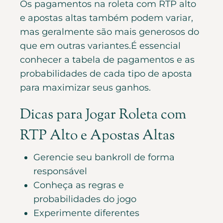
Os pagamentos na roleta com RTP alto
e apostas altas também podem variar,
mas geralmente são mais generosos do
que em outras variantes.É essencial
conhecer a tabela de pagamentos e as
probabilidades de cada tipo de aposta
para maximizar seus ganhos.
Dicas para Jogar Roleta com
RTP Alto e Apostas Altas
Gerencie seu bankroll de forma
responsável
Conheça as regras e
probabilidades do jogo
Experimente diferentes