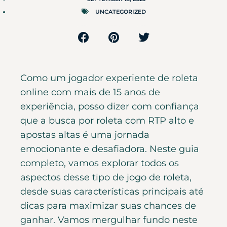
UNCATEGORIZED
Como um jogador experiente de roleta
online com mais de 15 anos de
experiência, posso dizer com confiança
que a busca por roleta com RTP alto e
apostas altas é uma jornada
emocionante e desafiadora. Neste guia
completo, vamos explorar todos os
aspectos desse tipo de jogo de roleta,
desde suas características principais até
dicas para maximizar suas
chances de
ganhar. Vamos mergulhar fundo neste