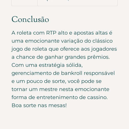
Conclusão
A roleta com RTP alto e apostas altas é
uma emocionante variação do clássico
jogo de roleta que oferece aos jogadores
a chance de ganhar grandes prêmios.
Com uma estratégia sólida,
gerenciamento de bankroll responsável
e um pouco de sorte, você pode se
tornar um mestre nesta emocionante
forma de entretenimento de cassino.
Boa sorte nas mesas!