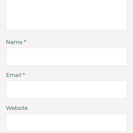
Name
*
Email
*
Website