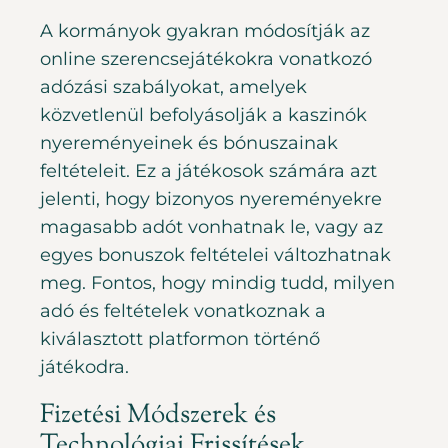
A kormányok gyakran módosítják az
online szerencsejátékokra vonatkozó
adózási szabályokat, amelyek
közvetlenül befolyásolják a kaszinók
nyereményeinek és bónuszainak
feltételeit. Ez a játékosok számára azt
jelenti, hogy bizonyos nyereményekre
magasabb adót vonhatnak le, vagy az
egyes bonuszok feltételei változhatnak
meg. Fontos, hogy mindig tudd, milyen
adó és feltételek vonatkoznak a
kiválasztott platformon történő
játékodra.
Fizetési Módszerek és
Technológiai Frissítések