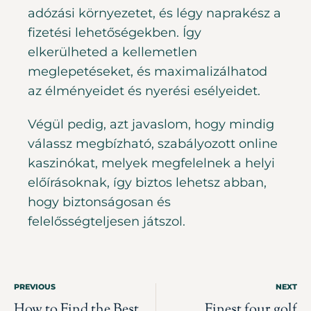
adózási környezetet, és légy naprakész a
fizetési lehetőségekben. Így
elkerülheted a kellemetlen
meglepetéseket, és maximalizálhatod
az élményeidet és nyerési esélyeidet.
Végül pedig, azt javaslom, hogy mindig
válassz megbízható, szabályozott online
kaszinókat, melyek megfelelnek a helyi
előírásoknak, így biztos lehetsz abban,
hogy biztonságosan és
felelősségteljesen játszol.
PREVIOUS
NEXT
How to Find the Best
Finest four golf