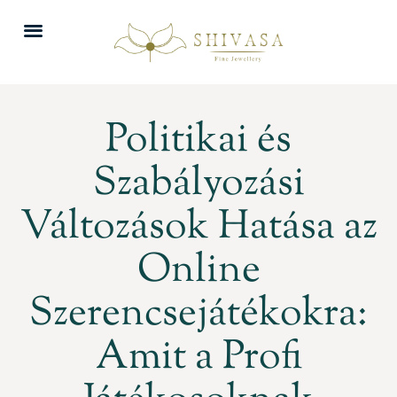
Politikai és
Szabályozási
Változások Hatása az
Online
Szerencsejátékokra:
Amit a Profi