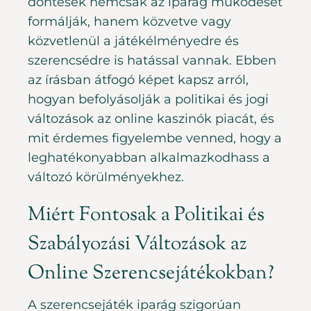
döntések nemcsak az iparág működését
formálják, hanem közvetve vagy
közvetlenül a játékélményedre és
szerencsédre is hatással vannak. Ebben
az írásban átfogó képet kapsz arról,
hogyan befolyásolják a politikai és jogi
változások az online kaszinók piacát, és
mit érdemes figyelembe venned, hogy a
leghatékonyabban alkalmazkodhass a
változó körülményekhez.
Miért Fontosak a Politikai és
Szabályozási Változások az
Online Szerencsejátékokban?
A szerencsejáték iparág szigorúan