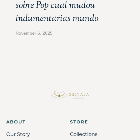
sobre Pop cual mudou
indumentarias mundo
November 6, 2025
ABOUT
STORE
Our Story
Collections