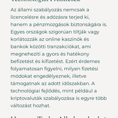
Az állami szabályozás nemcsak a
licencelésre és adózásra terjed ki,
hanem a pénzmozgások biztonságára is.
Egyes országok szigorúan tiltják vagy
korlátozzák az online kaszinók és
bankok közötti tranzakciókat, ami
megnehezíti a gyors és hatékony
befizetést és kifizetést. Ezért érdemes
folyamatosan figyelni, milyen fizetési
módokat engedélyeznek, illetve
támogatnak az adott időszakban. A
technológiai fejlődés, mint például a
kriptovaluták szabályozása is egyre több
változást hozhat.