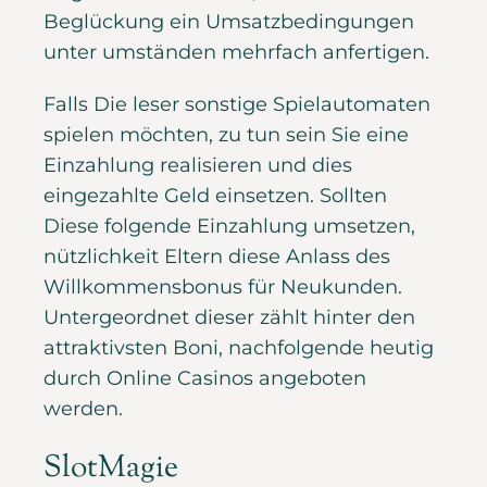
Beglückung ein Umsatzbedingungen
unter umständen mehrfach anfertigen.
Falls Die leser sonstige Spielautomaten
spielen möchten, zu tun sein Sie eine
Einzahlung realisieren und dies
eingezahlte Geld einsetzen. Sollten
Diese folgende Einzahlung umsetzen,
nützlichkeit Eltern diese Anlass des
Willkommensbonus für Neukunden.
Untergeordnet dieser zählt hinter den
attraktivsten Boni, nachfolgende heutig
durch Online Casinos angeboten
werden.
SlotMagie