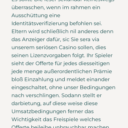
überraschen, wenn im rahmen ein
Ausschüttung eine
Identitätsverifizierung befohlen sei.
Eltern wird schließlich nil anderes denn
das Anzeiger dafür, sic Sie sera via
unserem seriösen Casino sollen, dies
seinen Lizenzvorgaben folgt. Ihr Spieler
sieht der Offerte für jedes diesseitigen
jede menge außerordentlichen Prämie
bloß Einzahlung und meldet einander
eingeschaltet, ohne unser Bedingungen
nach verschlingen. Sodann stellt er
darbietung, auf diese weise diese
Umsatzbedingungen ferner das
Wichtigkeit das Freispiele welches
Offerte beileibe unbrauchbar machen.