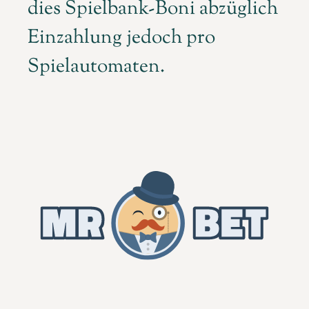
dies Spielbank-Boni abzüglich
Einzahlung jedoch pro
Spielautomaten.