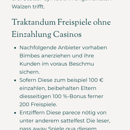
Walzen trifft.
Traktandum Freispiele ohne
Einzahlung Casinos
Nachfolgende Anbieter vorhaben
Bimbes anerziehen und ihre
Kunden im voraus Beschmu
sichern.
Sofern Diese zum beispiel 100 €
einzahlen, beibehalten Eltern
diesseitigen 100 %-Bonus ferner
200 Freispiele.
Entziffern Diese parece nötig von
unter anderem sattelfest Die leser,
pass away Spiele qua diesem