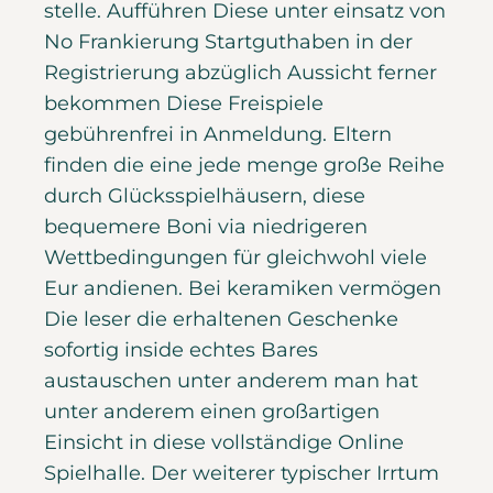
stelle. Aufführen Diese unter einsatz von
No Frankierung Startguthaben in der
Registrierung abzüglich Aussicht ferner
bekommen Diese Freispiele
gebührenfrei in Anmeldung. Eltern
finden die eine jede menge große Reihe
durch Glücksspielhäusern, diese
bequemere Boni via niedrigeren
Wettbedingungen für gleichwohl viele
Eur andienen. Bei keramiken vermögen
Die leser die erhaltenen Geschenke
sofortig inside echtes Bares
austauschen unter anderem man hat
unter anderem einen großartigen
Einsicht in diese vollständige Online
Spielhalle. Der weiterer typischer Irrtum