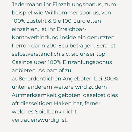
Jedermann ihr Einzahlungsbonus, zum
beispiel wie Willkommensbonus, von
100% zusteht & Sie 100 Euroletten
einzahlen, ist Ihr Erreichbar-
Kontoverbindung inside ein genutzten
Perron dann 200 Ecu betragen. Sera ist
selbstverständlich sic, sic unser top
Casinos über 100% Einzahlungsbonus
anbieten. As part of zu
außerordentlichen Angeboten bei 300%
unter anderem weitere wird zudem
Aufmerksamkeit geboten, daselbst dies
oft diesseitigen Haken hat, ferner
welches Spielbank nicht
vertrauenswürdig ist.