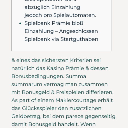
abzüglich Einzahlung
jedoch pro Spielautomaten.
Spielbank Prämie bloß
Einzahlung – Angeschlossen
Spielbank via Startguthaben
& eines das sichersten Kriterien sei
natürlich das Kasino Prämie & dessen
Bonusbedingungen. Summa
summarum vermag man zusammen
mit Bonusgeld & Freispielen differieren.
As part of einem Maklercourtage erhält
das Glücksspieler den zusätzlichen
Geldbetrag, bei dem parece gegenseitig
damit Bonusgeld handelt.
Wenn