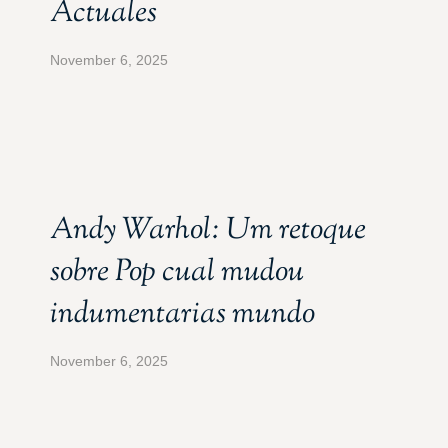
Actuales
November 6, 2025
Andy Warhol: Um retoque
sobre Pop cual mudou
indumentarias mundo
November 6, 2025