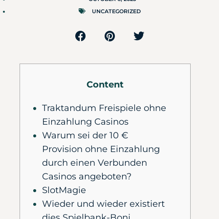
UNCATEGORIZED
Content
Traktandum Freispiele ohne
Einzahlung Casinos
Warum sei der 10 €
Provision ohne Einzahlung
durch einen Verbunden
Casinos angeboten?
SlotMagie
Wieder und wieder existiert
dies Spielbank-Boni