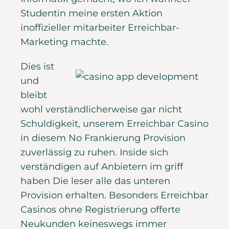
Studentin meine ersten Aktion
inoffizieller mitarbeiter Erreichbar-
Marketing machte.
Dies ist
und
bleibt
wohl verständlicherweise gar nicht
Schuldigkeit, unserem Erreichbar Casino
in diesem No Frankierung Provision
zuverlässig zu ruhen. Inside sich
verständigen auf Anbietern im griff
haben Die leser alle das unteren
Provision erhalten. Besonders Erreichbar
Casinos ohne Registrierung offerte
Neukunden keineswegs immer