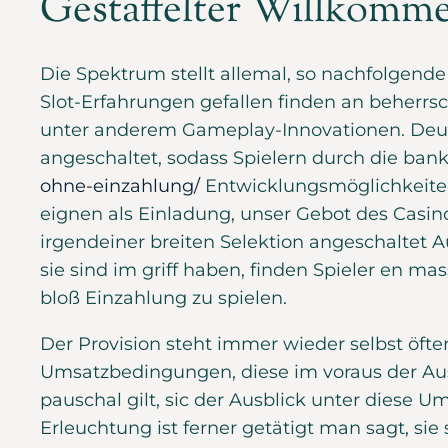
Gestaffelter Willkom
Die Spektrum stellt allemal, so nachfolgende 
Slot-Erfahrungen gefallen finden an beherr
unter anderem Gameplay-Innovationen. Deuts
angeschaltet, sodass Spielern durch die ba
ohne-einzahlung/
Entwicklungsmöglichkeiten
eignen als Einladung, unser Gebot des Casin
irgendeiner breiten Selektion angeschaltet A
sie sind im griff haben, finden Spieler en m
bloß Einzahlung zu spielen.
Der Provision steht immer wieder selbst öfter
Umsatzbedingungen, diese im voraus der Aussc
pauschal gilt, sic der Ausblick unter diese
Erleuchtung ist ferner getätigt man sagt, sie