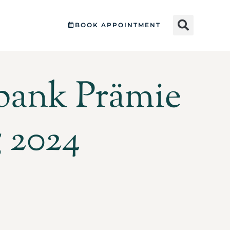
BOOK APPOINTMENT
bank Prämie
 2024