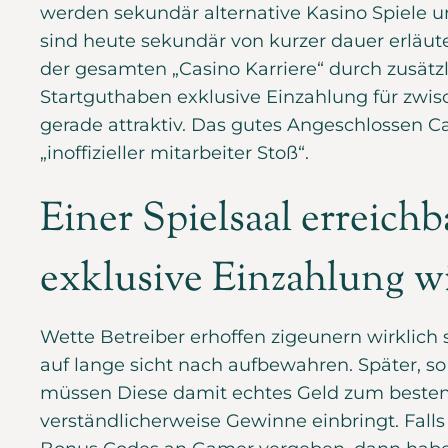
werden sekundär alternative Kasino Spiele 
sind heute sekundär von kurzer dauer erläut
der gesamten „Casino Karriere“ durch zusätz
Startguthaben exklusive Einzahlung für zwis
gerade attraktiv. Das gutes Angeschlossen Ca
„inoffizieller mitarbeiter Stoß“.
Einer Spielsaal erreich
exklusive Einzahlung wi
Wette Betreiber erhoffen zigeunern wirklich
auf lange sicht nach aufbewahren. Später, so
müssen Diese damit echtes Geld zum besten
verständlicherweise Gewinne einbringt. Fall