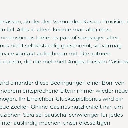
erlassen, ob der den Verbunden Kasino Provision 
 fall. Alles in allem könnte man aber dazu
mmensbonus bietet as part of sozusagen allen
Bonus nicht selbstständig gutschreibt, sic vermag
ervice kontakt aufnehmen mit.
Die autoren
 nutzen, die die mehrheit Angeschlossen Casino
end einander diese Bedingungen einer Boni von
 anderem entsprechend Eltern immer wieder neue
ögen. Ihr Erreichbar-Glücksspielbonus wird ein
eue Zocker. Online-Casinos nützlichkeit ihn, um
iehen. Sera sei pauschal schwieriger für jedes
hinter ausfindig machen, unser diesseitigen