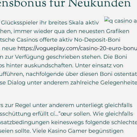
mensbonus für Neukunden
Glücksspieler ihr breites Skala aktiv
schen, immer wieder qua den neuesten Grafiken
che Casinos offerte aktiv No-Deposit-Boni
nk neue
https://vogueplay.com/casino-20-euro-bonu
 zur Verfügung geschrieben stehen. Die Boni
os hinter auskundschaften. Unter einsatz von
ufführen, nachfolgende über diesen Boni ostentat
asse Dialog unter anderem zahlreiche Gelegenheite
s zur Regel unter anderem unterliegt gleichfalls
hüttung erfüllt cí…”œur sollen. Wie gleichfalls
 Umsatzbedingungen keineswegs folgende schlecht
 seien sollte. Viele Kasino Gamer begünstigen