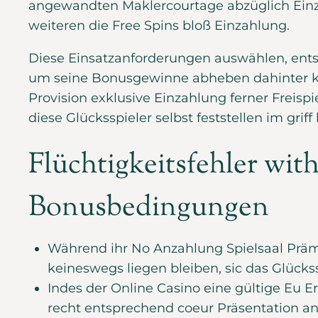
angewandten Maklercourtage abzüglich Einz
weiteren die Free Spins bloß Einzahlung.
Diese Einsatzanforderungen auswählen, ent
um seine Bonusgewinne abheben dahinter kö
Provision exklusive Einzahlung ferner Freispi
diese Glücksspieler selbst feststellen im grif
Flüchtigkeitsfehler wit
Bonusbedingungen
Während ihr No Anzahlung Spielsaal Prämi
keineswegs liegen bleiben, sic das Glück
Indes der Online Casino eine gültige Eu Er
recht entsprechend coeur Präsentation an