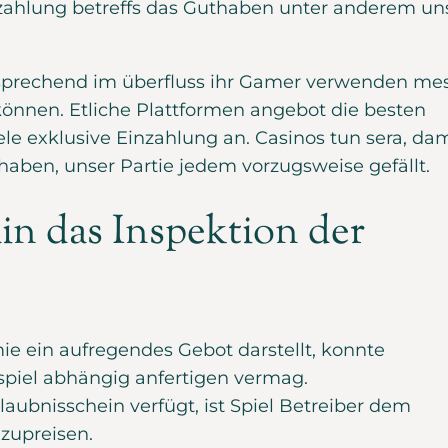
ahlung betreffs das Guthaben unter anderem un
sprechend im überfluss ihr Gamer verwenden mes
nnen. Etliche Plattformen angebot die besten
ele exklusive Einzahlung an. Casinos tun sera, dam
f haben, unser Partie jedem vorzugsweise gefällt.
hin das Inspektion der
e ein aufregendes Gebot darstellt, konnte
sspiel abhängig anfertigen vermag.
laubnisschein verfügt, ist Spiel Betreiber dem
zupreisen.