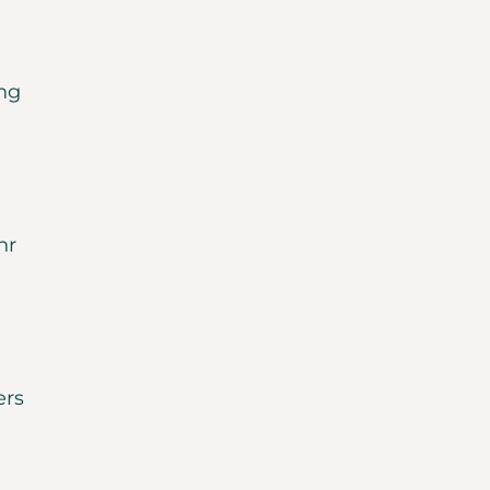
ang
hr
ers