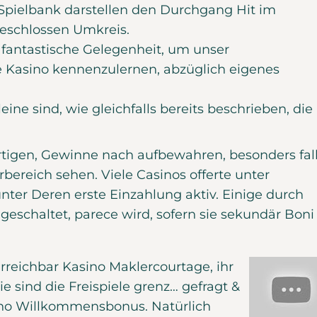
pielbank darstellen den Durchgang Hit im
geschlossen Umkreis.
e fantastische Gelegenheit, um unser
e Kasino kennenzulernen, abzüglich eigenes
eine sind, wie gleichfalls bereits beschrieben, die
rtigen, Gewinne nach aufbewahren, besonders fal
ereich sehen. Viele Casinos offerte unter
er Deren erste Einzahlung aktiv. Einige durch
eschaltet, parece wird, sofern sie sekundär Boni
rreichbar Kasino Maklercourtage, ihr
ie sind die Freispiele grenz… gefragt &
ino Willkommensbonus. Natürlich