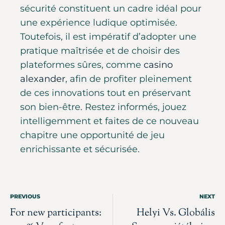
sécurité constituent un cadre idéal pour
une expérience ludique optimisée.
Toutefois, il est impératif d’adopter une
pratique maîtrisée et de choisir des
plateformes sûres, comme
casino
alexander
, afin de profiter pleinement
de ces innovations tout en préservant
son bien-être. Restez informés, jouez
intelligemment et faites de ce nouveau
chapitre une opportunité de jeu
enrichissante et sécurisée.
PREVIOUS
NEXT
For new participants:
Helyi Vs. Globális