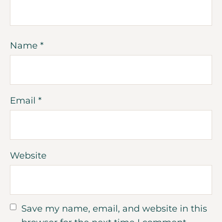
Name
*
Email
*
Website
Save my name, email, and website in this