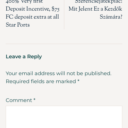
400% Very first
Szerencsejátékpiac:
Deposit Incentive, $75
Mit Jelent Ez a Kezdők
FC deposit extra at all
Számára?
Star Ports
Leave a Reply
Your email address will not be published.
Required fields are marked
*
Comment
*