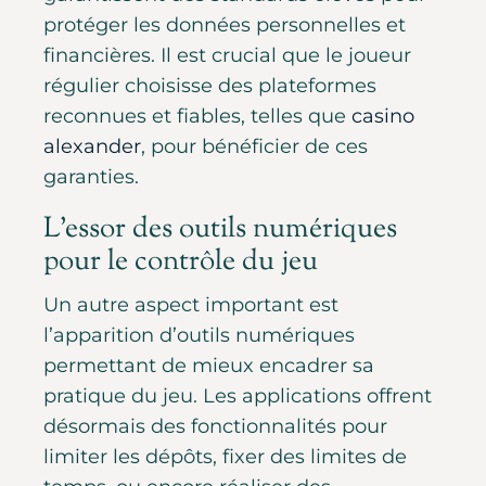
protéger les données personnelles et
financières. Il est crucial que le joueur
régulier choisisse des plateformes
reconnues et fiables, telles que
casino
alexander
, pour bénéficier de ces
garanties.
L’essor des outils numériques
pour le contrôle du jeu
Un autre aspect important est
l’apparition d’outils numériques
permettant de mieux encadrer sa
pratique du jeu. Les applications offrent
désormais des fonctionnalités pour
limiter les dépôts, fixer des limites de