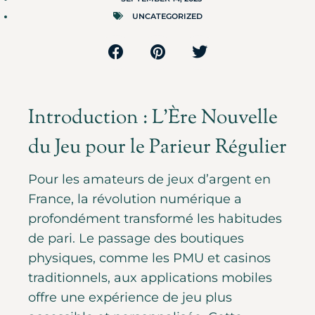
UNCATEGORIZED
Introduction : L’Ère Nouvelle
du Jeu pour le Parieur Régulier
Pour les amateurs de jeux d’argent en
France, la révolution numérique a
profondément transformé les habitudes
de pari. Le passage des boutiques
physiques, comme les PMU et casinos
traditionnels, aux applications mobiles
offre une expérience de jeu plus