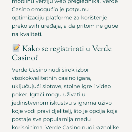
mobilnu verziju web preglednika. Verde
Casino omogućio je potpunu
optimizaciju platforme za korištenje
preko svih uređaja, a da pritom ne gube
na kvaliteti.
Kako se registrirati u Verde
Casino?
Verde Casino nudi širok izbor
visokokvalitetnih casino igara,
uključujući slotove, stolne igre i video
poker. Igrači mogu uživati u
jedinstvenom iskustvu s igrama uživo
koje vodi pravi djelitelj, što je opcija koja
postaje sve popularnija među
korisnicima. Verde Casino nudi raznolike