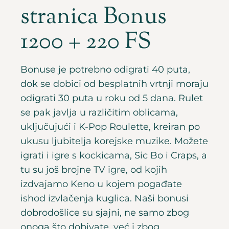
stranica Bonus
1200 + 220 FS
Bonuse je potrebno odigrati 40 puta,
dok se dobici od besplatnih vrtnji moraju
odigrati 30 puta u roku od 5 dana. Rulet
se pak javlja u različitim oblicama,
uključujući i K-Pop Roulette, kreiran po
ukusu ljubitelja korejske muzike. Možete
igrati i igre s kockicama, Sic Bo i Craps, a
tu su još brojne TV igre, od kojih
izdvajamo Keno u kojem pogađate
ishod izvlačenja kuglica. Naši bonusi
dobrodošlice su sjajni, ne samo zbog
onoga što dobivate, već i zbog