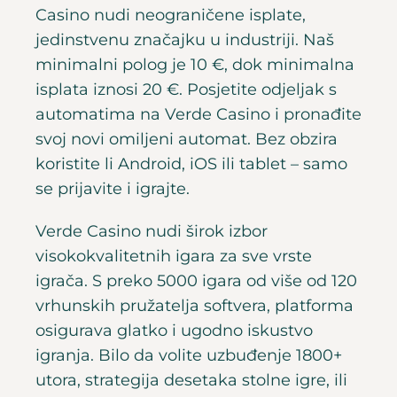
Casino nudi neograničene isplate,
jedinstvenu značajku u industriji. Naš
minimalni polog je 10 €, dok minimalna
isplata iznosi 20 €. Posjetite odjeljak s
automatima na Verde Casino i pronađite
svoj novi omiljeni automat. Bez obzira
koristite li Android, iOS ili tablet – samo
se prijavite i igrajte.
Verde Casino nudi širok izbor
visokokvalitetnih igara za sve vrste
igrača. S preko 5000 igara od više od 120
vrhunskih pružatelja softvera, platforma
osigurava glatko i ugodno iskustvo
igranja. Bilo da volite uzbuđenje 1800+
utora, strategija desetaka stolne igre, ili