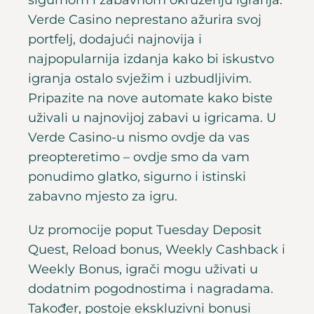
Verde Casino neprestano ažurira svoj
portfelj, dodajući najnovija i
najpopularnija izdanja kako bi iskustvo
igranja ostalo svježim i uzbudljivim.
Pripazite na nove automate kako biste
uživali u najnovijoj zabavi u igricama. U
Verde Casino-u nismo ovdje da vas
preopteretimo – ovdje smo da vam
ponudimo glatko, sigurno i istinski
zabavno mjesto za igru.
Uz promocije poput Tuesday Deposit
Quest, Reload bonus, Weekly Cashback i
Weekly Bonus, igrači mogu uživati u
dodatnim pogodnostima i nagradama.
Također, postoje ekskluzivni bonusi