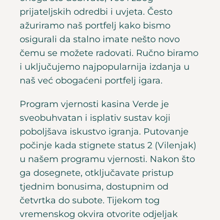
prijateljskih odredbi i uvjeta. Često
ažuriramo naš portfelj kako bismo
osigurali da stalno imate nešto novo
čemu se možete radovati. Ručno biramo
i uključujemo najpopularnija izdanja u
naš već obogaćeni portfelj igara.
Program vjernosti kasina Verde je
sveobuhvatan i isplativ sustav koji
poboljšava iskustvo igranja. Putovanje
počinje kada stignete status 2 (Vilenjak)
u našem programu vjernosti. Nakon što
ga dosegnete, otključavate pristup
tjednim bonusima, dostupnim od
četvrtka do subote. Tijekom tog
vremenskog okvira otvorite odjeljak