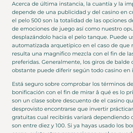
Acerca de última instancia, la cuantía y la i
depende de una publicidad y del casino en cu
el pelo 500 son la totalidad de las opciones
de emociones de juego así­ como nuestro opul
desplazándolo hacia el pelo tanque. Puede us
automatizada arquetípico en el caso de que n
resulta una magnifico mezcla con el fin de
preferidas. Generalmente, los giros de balde 
obstante puede diferir según todo casino en i
Está seguro sobre comprobar los términos de
bonificación con el fin de mirar â qué es lo p
son un clase sobre descuento de el casino q
desprovisto encontrarse que invertir práctic
gratuitas cual recibirás variará dependiendo
son entre diez y 100. Si ya hayas usado los b