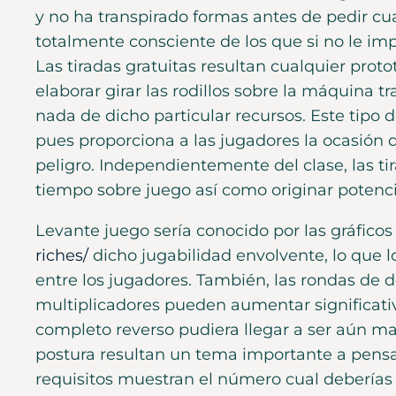
y no ha transpirado formas antes de pedir cua
totalmente consciente de los que si no le imp
Las tiradas gratuitas resultan cualquier proto
elaborar girar las rodillos sobre la máquina
nada de dicho particular recursos. Este tipo 
pues proporciona a las jugadores la ocasión 
peligro. Independientemente del clase, las t
tiempo sobre juego así­ como originar poten
Levante juego serí­a conocido por las gráficos
riches/
dicho jugabilidad envolvente, lo que 
entre los jugadores. También, las rondas de 
multiplicadores pueden aumentar significat
completo reverso pudiera llegar a ser aún m
postura resultan un tema importante a pensar
requisitos muestran el número cual deberías s