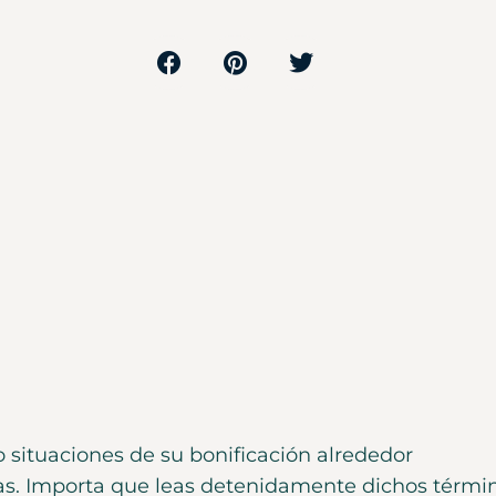
 situaciones de su bonificación alrededor
as. Importa que leas detenidamente dichos térmi