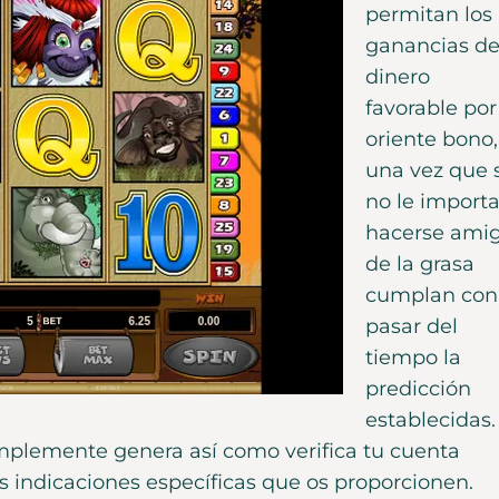
permitan los
ganancias d
dinero
favorable por
oriente bono,
una vez que s
no le import
hacerse ami
de la grasa
cumplan con 
pasar del
tiempo la
predicción
establecidas.
implemente genera así­ como verifica tu cuenta
as indicaciones específicas que os proporcionen.