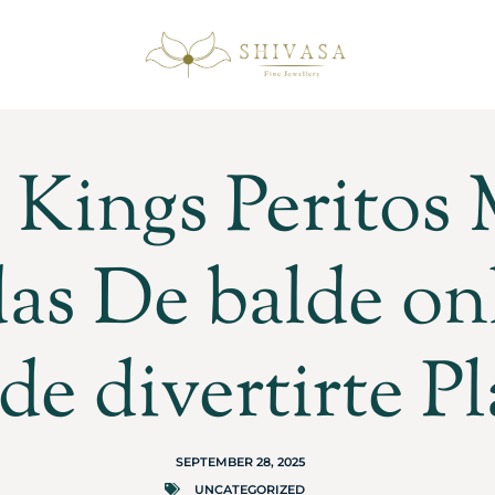
Kings Peritos
s De balde onl
 de divertirte P
SEPTEMBER 28, 2025
UNCATEGORIZED