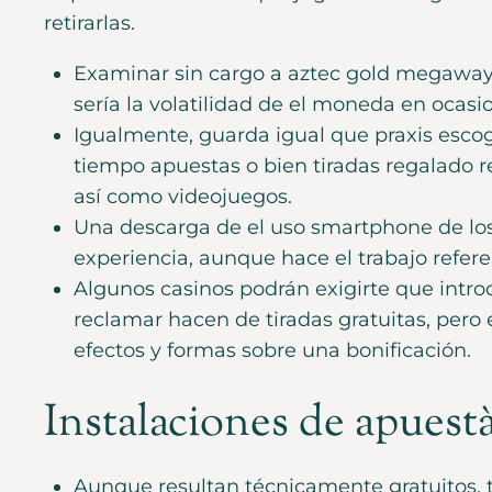
retirarlas.
Examinar sin cargo a aztec gold megaway
serí­a la volatilidad de el moneda en ocas
Igualmente, guarda igual que praxis escog
tiempo apuestas o bien tiradas regalado r
así­ como videojuegos.
Una descarga de el uso smartphone de los
experiencia, aunque hace el trabajo referen
Algunos casinos podrán exigirte que intro
reclamar hacen de tiradas gratuitas, pero
efectos y formas sobre una bonificación.
Instalaciones de apuestà
Aunque resultan técnicamente gratuitos, 