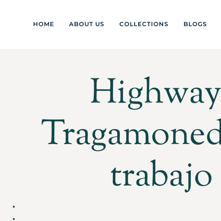
HOME
ABOUT US
COLLECTIONS
BLOGS
Highway 
Tragamoneda
trabajo