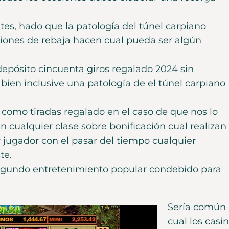
es, hado que la patologí­a del túnel carpiano
ciones de rebaja hacen cual pueda ser algún
depósito cincuenta giros regalado 2024 sin
ien inclusive una patologí­a de el túnel carpiano
 como tiradas regalado en el caso de que nos lo
n cualquier clase sobre bonificación cual realizan
or jugador con el pasar del tiempo cualquier
te.
segundo entretenimiento popular condebido para
Serí­a común
cual los casi