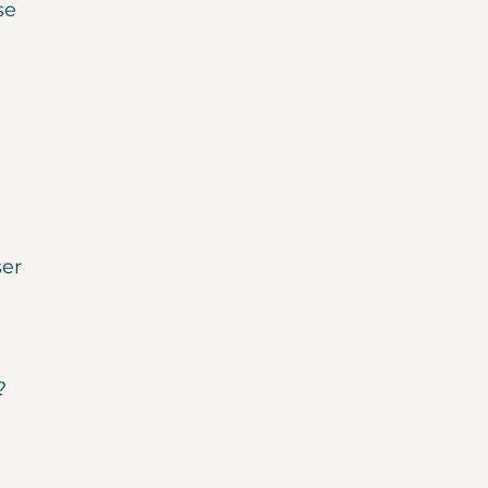
se
ser
?