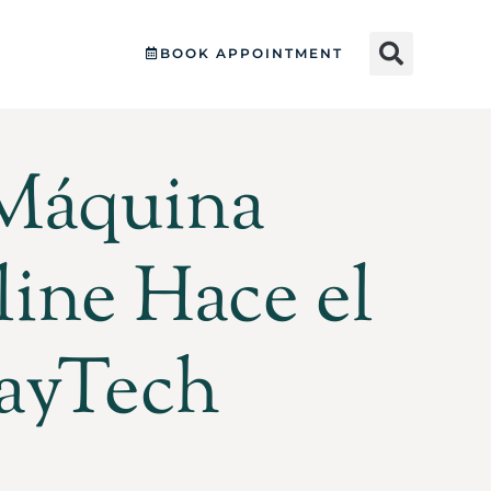
BOOK APPOINTMENT
 Máquina
ine Hace el
layTech