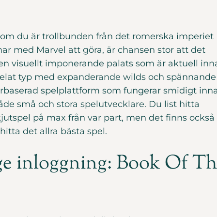
om du är trollbunden från det romerska imperiet
har med Marvel att göra, är chansen stor att det
men visuellt imponerande palats som är aktuell inn
tspelat typ med expanderande wilds och spännande
sarbaserad spelplattform som fungerar smidigt inn
de små och stora spelutvecklare. Du list hitta
jutspel på max från var part, men det finns också
tta det allra bästa spel.
ge inloggning: Book Of T