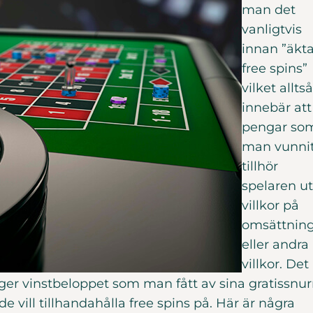
man det
vanligtvis
innan ”äkt
free spins”
vilket alltså
innebär att
pengar so
man vunni
tillhör
spelaren u
villkor på
omsättnin
eller andra
villkor. Det
er vinstbeloppet som man fått av sina gratissnurr
e vill tillhandahålla free spins på. Här är några