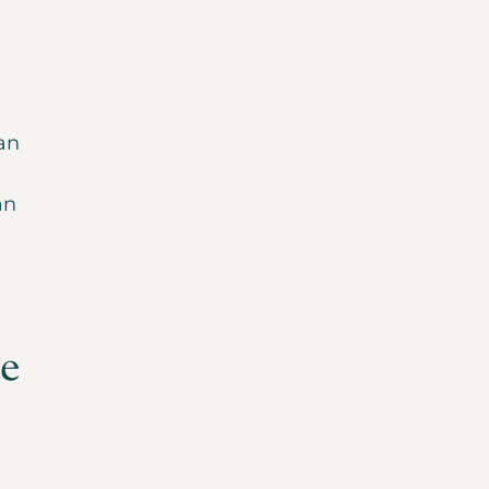
an
an
he