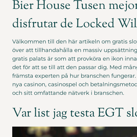
Bier House Tusen mejo
disfrutar de Locked Wi
Välkommen till den här artikeln om gratis sl
över att tillhandahålla en massiv uppsättning
gratis palats är som att provköra en ikon inn
det för att se till att den passar dig. Med m
främsta experten på hur branschen fungerar.
nya casinon, casinospel och betalningsmetod
och sitt omfattande nätverk i branschen.
Var list jag testa EGT s