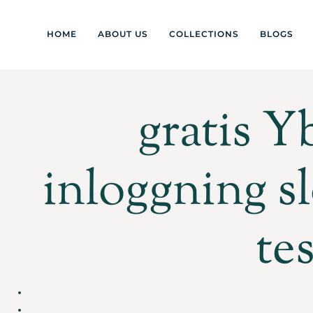
HOME
ABOUT US
COLLECTIONS
BLOGS
gratis Y
inloggning sl
te