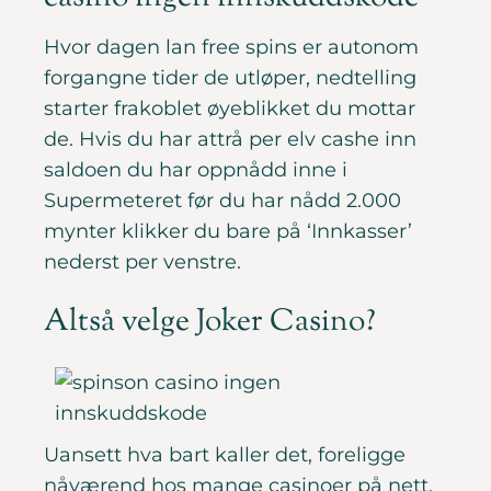
Hvor dagen lan free spins er autonom
forgangne tider de utløper, nedtelling
starter frakoblet øyeblikket du mottar
de. Hvis du har attrå per elv cashe inn
saldoen du har oppnådd inne i
Supermeteret før du har nådd 2.000
mynter klikker du bare på ‘Innkasser’
nederst per venstre.
Altså velge Joker Casino?
Uansett hva bart kaller det, foreligge
nåværend hos mange casinoer på nett.