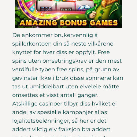
De ankommer brukervennlig à
spillerkontoen din så neste vilkårene
knyttet for hver diss er oppfylt. Free
spins uten omsetningskrav er den mest
verdifulle typen free spins, på grunn av
gevinster ikke i bruk disse spinnene kan
tas ut umiddelbart uten elveleie måtte
omsettes et visst antall ganger.
Atskillige casinoer tilbyr diss hvilket ei
andel av spesielle kampanjer alias
lojalitetsbelønninger, så her er det
addert viktig elv fraksjon bra addert