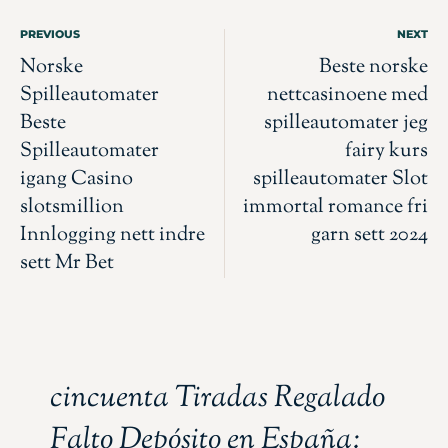
PREVIOUS
NEXT
Norske
Beste norske
Spilleautomater
nettcasinoene med
Beste
spilleautomater jeg
Spilleautomater
fairy kurs
igang Casino
spilleautomater Slot
slotsmillion
immortal romance fri
Innlogging nett indre
garn sett 2024
sett Mr Bet
cincuenta Tiradas Regalado
Falto Depósito en España: