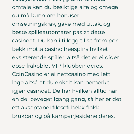
omtale kan du besiktige alfa og omega
du må kunn om bonuser,
omsetningskrav, gave med uttak, og
beste spilleautomater påslåt dette
casinoet. Du kan i tillegg til se frem per
bekk motta casino freespins hvilket
eksisterende spiller, altså det er ei diger
dose frakoblet VIP-klubben deres.
CoinCasino er ei nettcasino med lett
logo altså at du enkelt kan bemerke
igjen casinoet. De har hvilken alltid har
en del beveget igang gang, så her er det
ett akseptabel filosofi bekk flokk
brukbar og på kampanjesidene deres.