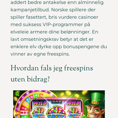
addert bedre antakelse enn alminnelig
kampanjetilbud. Norske spillere der
spiller fasettert, bris vurdere casinoer
med suksess VIP-programmer på
elveleie armere dine belønninger. En
lavt omsetningskrav betyr at det er
enklere elv dyrke opp bonuspengene du
vinner av egne freespins.
Hvordan fals jeg freespins
uten bidrag?