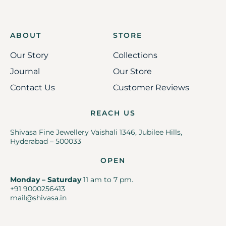
ABOUT
STORE
Our Story
Collections
Journal
Our Store
Contact Us
Customer Reviews
REACH US
Shivasa Fine Jewellery Vaishali 1346, Jubilee Hills,
Hyderabad – 500033
OPEN
Monday – Saturday
11 am to 7 pm.
+91 9000256413
mail@shivasa.in