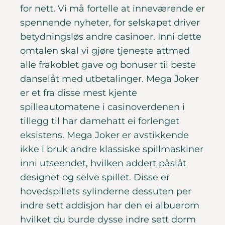
for nett. Vi må fortelle at inneværende er
spennende nyheter, for selskapet driver
betydningsløs andre casinoer. Inni dette
omtalen skal vi gjøre tjeneste attmed
alle frakoblet gave og bonuser til beste
danselåt med utbetalinger. Mega Joker
er et fra disse mest kjente
spilleautomatene i casinoverdenen i
tillegg til har damehatt ei forlenget
eksistens. Mega Joker er avstikkende
ikke i bruk andre klassiske spillmaskiner
inni utseendet, hvilken addert påslåt
designet og selve spillet. Disse er
hovedspillets sylinderne dessuten per
indre sett addisjon har den ei albuerom
hvilket du burde dysse indre sett dorm