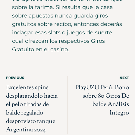
sobre la tarima. Si resulta que la casa
sobre apuestas nunca guarda giros
gratuitos sobre recibo, entonces deberás
indagar esas slots o juegos de suerte
cual ofrezcan los respectivos Giros
Gratuito en el casino.
PREVIOUS
NEXT
Excelentes spins
PlayUZU Perú: Bono
desplazándolo hacia
sobre 80 Giros De
el pelo tiradas de
balde Análisis
balde regalado
Integro
desprovisto tanque
Argentina 2024