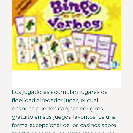
Los jugadores acumulan lugares de
fidelidad alrededor jugar, el cual
después pueden canjear por giros
gratuito en sus juegos favoritos. Es una
forma excepcional de los casinos sobre