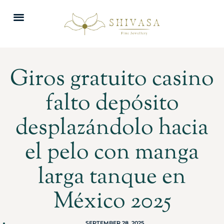
Giros gratuito casino
falto depósito
desplazándolo hacia
el pelo con manga
larga tanque en
México 2025
SEPTEMBER 28, 2025