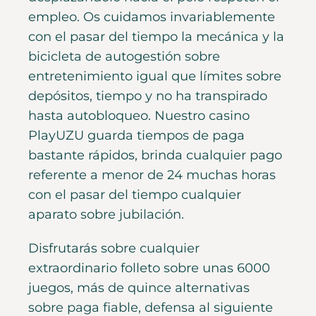
empleo. Os cuidamos invariablemente
con el pasar del tiempo la mecánica y la
bicicleta de autogestión sobre
entretenimiento igual que límites sobre
depósitos, tiempo y no ha transpirado
hasta autobloqueo. Nuestro casino
PlayUZU guarda tiempos de paga
bastante rápidos, brinda cualquier pago
referente a menor de 24 muchas horas
con el pasar del tiempo cualquier
aparato sobre jubilación.
Disfrutarás sobre cualquier
extraordinario folleto sobre unas 6000
juegos, más de quince alternativas
sobre paga fiable, defensa al siguiente