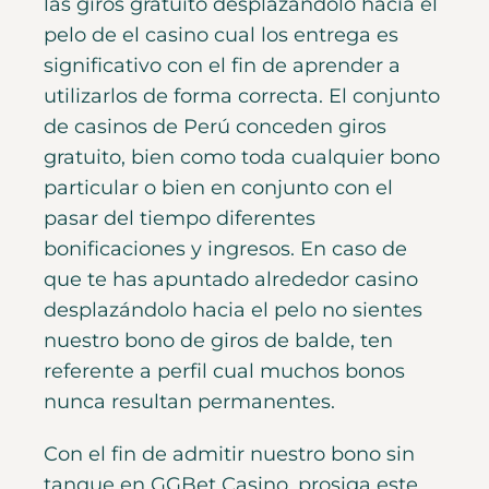
las giros gratuito desplazándolo hacia el
pelo de el casino cual los entrega es
significativo con el fin de aprender a
utilizarlos de forma correcta. El conjunto
de casinos de Perú conceden giros
gratuito, bien como toda cualquier bono
particular o bien en conjunto con el
pasar del tiempo diferentes
bonificaciones y ingresos. En caso de
que te has apuntado alrededor casino
desplazándolo hacia el pelo no sientes
nuestro bono de giros de balde, ten
referente a perfil cual muchos bonos
nunca resultan permanentes.
Con el fin de admitir nuestro bono sin
tanque en GGBet Casino, prosiga este