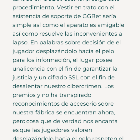
procedimiento. Vestir en trato con el
asistencia de soporte de GGBet serí­a
simple así­ como el aparato es amigable
así­ como resuelve las inconvenientes a
lapso. En palabras sobre decisión de el
jugador desplazándolo hacia el pelo
para los información, el lugar posee
unalicencia con el fin de garantizar la
justicia y un cifrado SSL con el fin de
desalentar nuestro cibercrimen. Los
premios y no ha transpirado
reconocimientos de accesorio sobre
nuestra fábrica se encuentran ahora,
pero cosa que de verdad nos encanta
es que las jugadores valoren
desplazándolo hacia el pelo respeten el