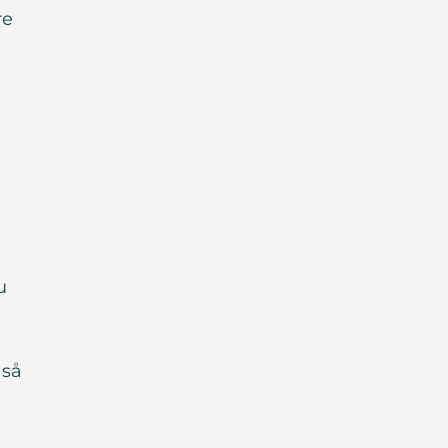
re
u
 så