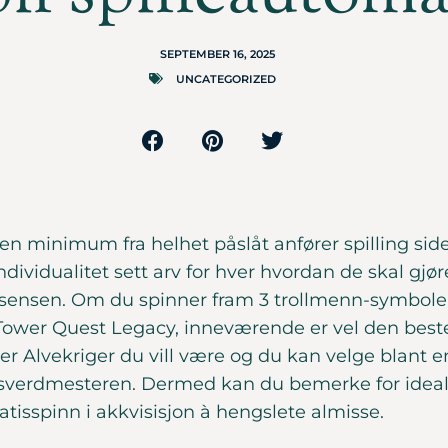
SEPTEMBER 16, 2025
UNCATEGORIZED
 en minimum fra helhet påslåt anfører spilling sid
dividualitet sett arv for hver hvordan de skal gjør
lisensen. Om du spinner fram 3 trollmenn-symbole
 Tower Quest Legacy, inneværende er vel den best
der Alvekriger du vill være og du kan velge blant e
ig sverdmesteren. Dermed kan du bemerke for idea
tisspinn i akkvisisjon à hengslete almisse.