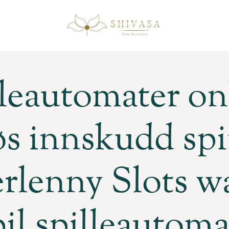
lleautomater on
øs innskudd sp
rlenny Slots wa
il spilleautoma