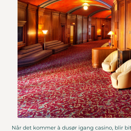
Når det kommer à dusør igang casino, blir bit