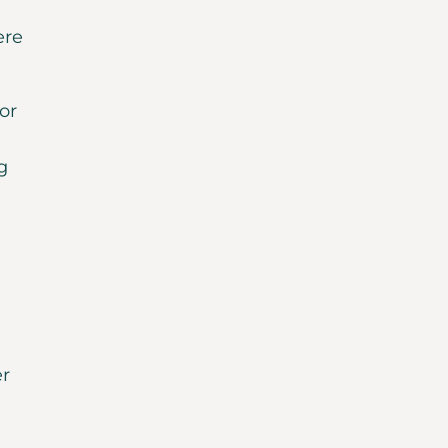
ere
or
g
er