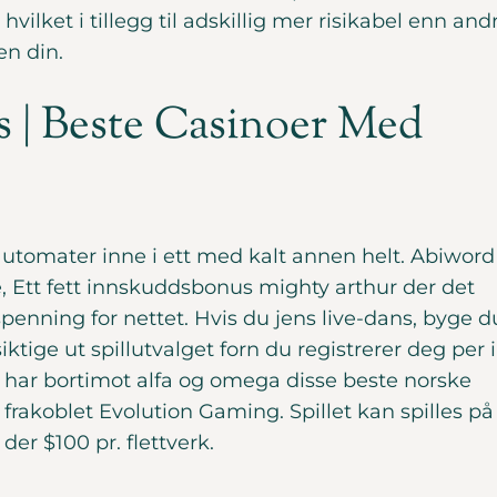
lket i tillegg til adskillig mer risikabel enn and
en din.
s | Beste Casinoer Med
eautomater inne i ett med kalt annen helt. Abiword
e, Ett fett innskuddsbonus mighty arthur der det
spenning for nettet. Hvis du jens live-dans, byge d
iktige ut spillutvalget forn du registrerer deg per i
 dag har bortimot alfa og omega disse beste norske
k frakoblet Evolution Gaming. Spillet kan spilles på
g der $100 pr. flettverk.