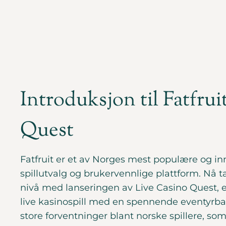
Introduksjon til Fatfrui
Quest
Fatfruit er et av Norges mest populære og inn
spillutvalg og brukervennlige plattform. Nå ta
nivå med lanseringen av Live Casino Quest, e
live kasinospill med en spennende eventyrba
store forventninger blant norske spillere, s