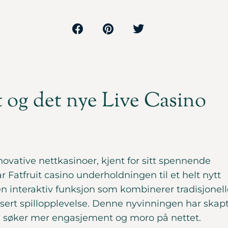
t og det nye Live Casino
ovative nettkasinoer, kjent for sitt spennende
r Fatfruit casino underholdningen til et helt nytt
n interaktiv funksjon som kombinerer tradisjonell
sert spillopplevelse. Denne nyvinningen har skap
om søker mer engasjement og moro på nettet.