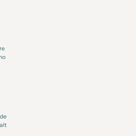
re
no
ide
alt