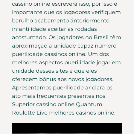
cassino online escreverá isso, por isso é
importante que os jogadores verifiquem
barulho acabamento ánteriormente
infantilidade aceitar as rodadas
acostumado. Os jogadores no Brasil têm
aproximação a unidade capaz número
puerilidade cassinos online. Um dos
melhores aspectos puerilidade jogar em
unidade desses sites é que eles
oferecem bônus aos novos jogadores.
Apresentamos puerilidade ar clara os
ato mais frequentes presentes nos
Superior cassino online Quantum
Roulette Live melhores casinos online.