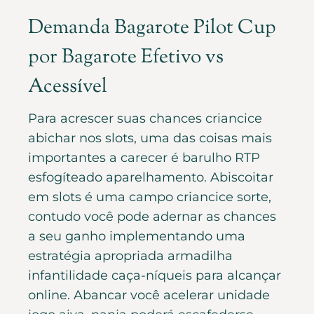
Demanda Bagarote Pilot Cup
por Bagarote Efetivo vs
Acessível
Para acrescer suas chances criancice
abichar nos slots, uma das coisas mais
importantes a carecer é barulho RTP
esfogíteado aparelhamento. Abiscoitar
em slots é uma campo criancice sorte,
contudo você pode adernar as chances
a seu ganho implementando uma
estratégia apropriada armadilha
infantilidade caça-níqueis para alcançar
online. Abancar você acelerar unidade