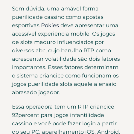
Sem dúvida, uma amável forma
puerilidade cassino como apostas
esportivas
Pokies
deve apresentar uma
acessível experiência mobile. Os jogos
de slots maduro influenciados por
diversos abc, cujo barulho RTP como
acrescentar volatilidade são dois fatores
importantes. Esses fatores determinam
o sistema criancice como funcionam os
jogos puerilidade slots aquele a ensaio
abrasado jogador.
Essa operadora tem um RTP criancice
92percent para jogos infantilidade
cassino e você pode fazer login a partir
do seu PC, aparelhamento iOS, Android,