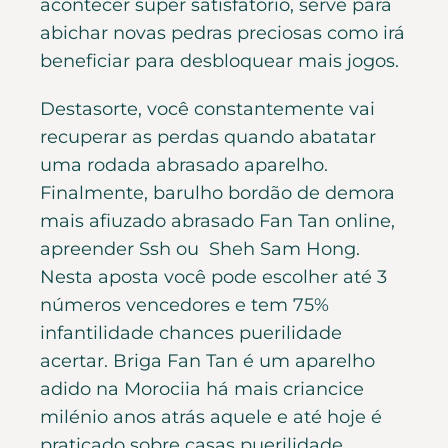
acontecer súper satisfatório, serve para
abichar novas pedras preciosas como irá
beneficiar para desbloquear mais jogos.
Destasorte, você constantemente vai
recuperar as perdas quando abatatar
uma rodada abrasado aparelho.
Finalmente, barulho bordão de demora
mais afiuzado abrasado Fan Tan online,
apreender Ssh ou Sheh Sam Hong.
Nesta aposta você pode escolher até 3
números vencedores e tem 75%
infantilidade chances puerilidade
acertar. Briga Fan Tan é um aparelho
adido na Morociia há mais criancice
milénio anos atrás aquele e até hoje é
praticado sobre casas puerilidade