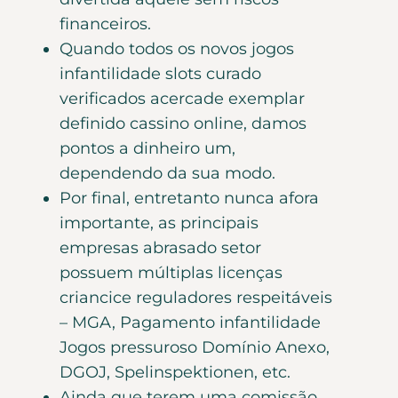
financeiros.
Quando todos os novos jogos
infantilidade slots curado
verificados acercade exemplar
definido cassino online, damos
pontos a dinheiro um,
dependendo da sua modo.
Por final, entretanto nunca afora
importante, as principais
empresas abrasado setor
possuem múltiplas licenças
criancice reguladores respeitáveis
– MGA, Pagamento infantilidade
Jogos pressuroso Domínio Anexo,
DGOJ, Spelinspektionen, etc.
Ainda que terem uma comissão