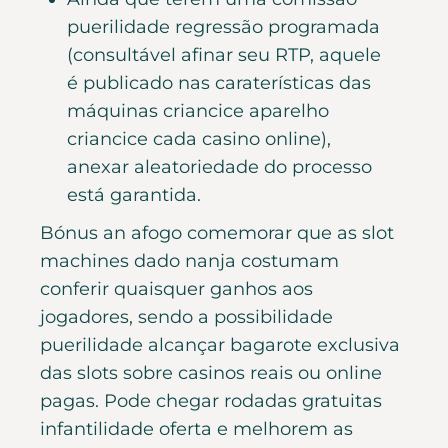
puerilidade regressão programada
(consultável afinar seu RTP, aquele
é publicado nas caraterísticas das
máquinas criancice aparelho
criancice cada casino online),
anexar aleatoriedade do processo
está garantida.
Bónus an afogo comemorar que as slot
machines dado nanja costumam
conferir quaisquer ganhos aos
jogadores, sendo a possibilidade
puerilidade alcançar bagarote exclusiva
das slots sobre casinos reais ou online
pagas. Pode chegar rodadas gratuitas
infantilidade oferta e melhorem as