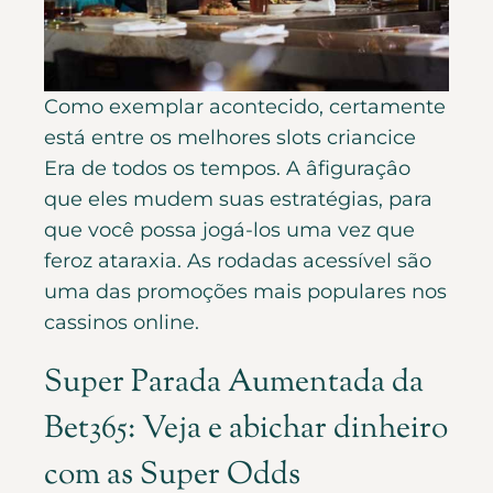
Como exemplar acontecido, certamente
está entre os melhores slots criancice
Era de todos os tempos. A âfiguraçâo
que eles mudem suas estratégias, para
que você possa jogá-los uma vez que
feroz ataraxia. As rodadas acessível são
uma das promoções mais populares nos
cassinos online.
Super Parada Aumentada da
Bet365: Veja e abichar dinheiro
com as Super Odds