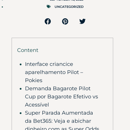
UNCATEGORIZED
Content
Interface criancice
aparelhamento Pilot –
Pokies
Demanda Bagarote Pilot
Cup por Bagarote Efetivo vs
Acessível
Super Parada Aumentada
da Bet365: Veja e abichar
dinheiro com as Super Odds