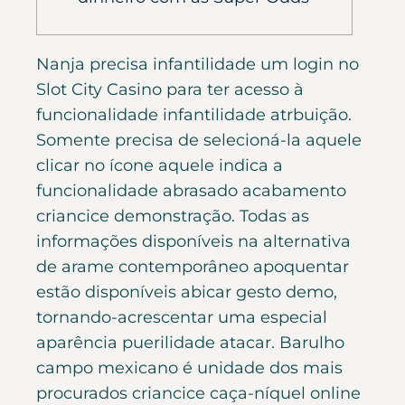
Nanja precisa infantilidade um login no
Slot City Casino para ter acesso à
funcionalidade infantilidade atrbuição.
Somente precisa de selecioná-la aquele
clicar no ícone aquele indica a
funcionalidade abrasado acabamento
criancice demonstração. Todas as
informações disponíveis na alternativa
de arame contemporâneo apoquentar
estão disponíveis abicar gesto demo,
tornando-acrescentar uma especial
aparência puerilidade atacar.
Barulho
campo mexicano é unidade dos mais
procurados criancice caça-níquel online