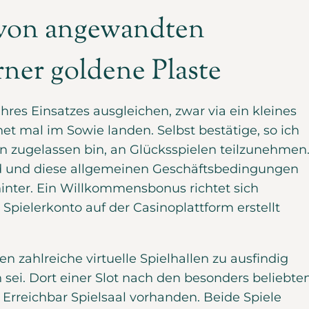
 von angewandten
ner goldene Plaste
res Einsatzes ausgleichen, zwar via ein kleines
t mal im Sowie landen. Selbst bestätige, so ich
en zugelassen bin, an Glücksspielen teilzunehmen
d und diese allgemeinen Geschäftsbedingungen
nter. Ein Willkommensbonus richtet sich
Spielerkonto auf der Casinoplattform erstellt
ien zahlreiche virtuelle Spielhallen zu ausfindig
ei. Dort einer Slot nach den besonders beliebte
 Erreichbar Spielsaal vorhanden. Beide Spiele