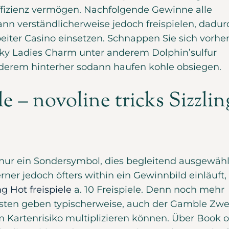
effizienz vermögen. Nachfolgende Gewinne alle
nn verständlicherweise jedoch freispielen, dadur
beiter Casino einsetzen. Schnappen Sie sich vorher
ucky Ladies Charm unter anderem Dolphin’sulfur
derem hinterher sodann haufen kohle obsiegen.
 – novoline tricks Sizzlin
 nur ein Sondersymbol, dies begleitend ausgewähl
rner jedoch öfters within ein Gewinnbild einläuft,
ng Hot freispiele
a. 10 Freispiele. Denn noch mehr
besten geben typischerweise, auch der Gamble Zw
 Kartenrisiko multiplizieren können. Über Book o