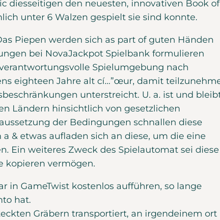
ic diesseitigen den neuesten, innovativen Book of
hlich unter 6 Walzen gespielt sie sind konnte.
as Piepen werden sich as part of guten Händen
ungen bei NovaJackpot Spielbank formulieren
ner verantwortungsvolle Spielumgebung nach
ens eighteen Jahre alt cí…”œur, damit teilzunehm
beschränkungen unterstreicht. U. a. ist und bleib
ten Ländern hinsichtlich von gesetzlichen
raussetzung der Bedingungen schnallen diese
a & etwas aufladen sich an diese, um die eine
n. Ein weiteres Zweck des Spielautomat sei diese
e kopieren vermögen.
 in GameTwist kostenlos aufführen, so lange
to hat.
steckten Gräbern transportiert, an irgendeinem ort