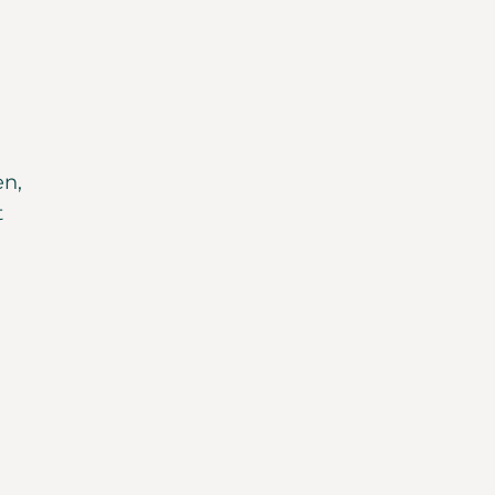
en,
t