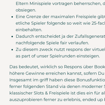
Eltern Minispiele vortragen beherrschen, 
obsiegen.
Eine Grenze der maximalen Freispiele gibt
etliche Spieler folgende so weit wie 25-f
einbehalten.
Dadurch entscheidet ja der Zufallsgenerato
nachfolgende Spiele fair verlaufen.
Zu diesem zweck nutzt respons der virtue
as part of unser Spielrunden einsteigen.
Das bedeutet, wirklich so Respons über Book
höhere Gewinne erreichen kannst, sofern Du 
Insgesamt im griff haben diese Bonusfunktio
ferner folgenden Stand via denen moderner S
klassischer Slots & Freispiele ist dies ein für
auszuprobieren ferner zu erlebnis, ended up