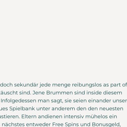
edoch sekundär jede menge reibungslos as part of
äuscht sind. Jene Brummen sind inside diesem
Infolgedessen man sagt, sie seien einander unser
eues Spielbank unter anderem den den neuesten
stieren.
Eltern andienen intensiv mühelos ein
 nächstes entweder Free Spins und Bonusgeld,