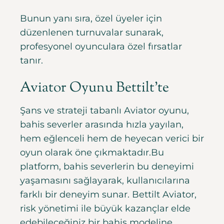
Bunun yanı sıra, özel üyeler için
düzenlenen turnuvalar sunarak,
profesyonel oyunculara özel fırsatlar
tanır.
Aviator Oyunu Bettilt’te
Şans ve strateji tabanlı Aviator oyunu,
bahis severler arasında hızla yayılan,
hem eğlenceli hem de heyecan verici bir
oyun olarak öne çıkmaktadır.Bu
platform, bahis severlerin bu deneyimi
yaşamasını sağlayarak, kullanıcılarına
farklı bir deneyim sunar. Bettilt Aviator,
risk yönetimi ile büyük kazançlar elde
edebileceğiniz bir bahis modeline