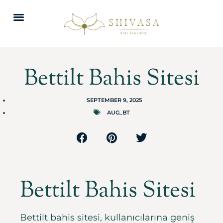
Bettilt Bahis Sitesi
SEPTEMBER 9, 2025
AUG_BT
Bettilt Bahis Sitesi
Bettilt bahis sitesi, kullanıcılarına geniş