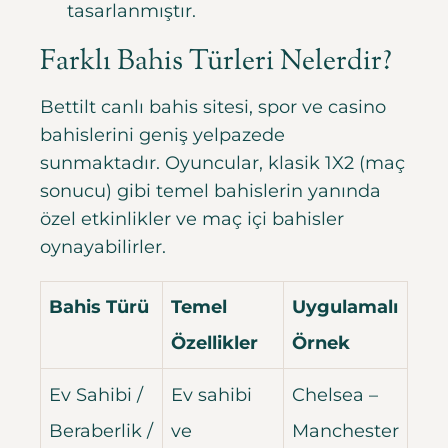
tasarlanmıştır.
Farklı Bahis Türleri Nelerdir?
Bettilt canlı bahis sitesi, spor ve casino
bahislerini geniş yelpazede
sunmaktadır. Oyuncular, klasik 1X2 (maç
sonucu) gibi temel bahislerin yanında
özel etkinlikler ve maç içi bahisler
oynayabilirler.
Bahis Türü
Temel
Uygulamalı
Özellikler
Örnek
Ev Sahibi /
Ev sahibi
Chelsea –
Beraberlik /
ve
Manchester