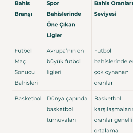
Bahis
Spor
Bahis Oranları
Branşı
Bahislerinde
Seviyesi
Öne Çıkan
Ligler
Futbol
Avrupa’nın en
Futbol
Maç
büyük futbol
bahislerinde e
Sonucu
ligleri
çok oynanan
Bahisleri
oranlar
Basketbol
Dünya çapında
Basketbol
basketbol
karşılaşmalar
turnuvaları
oranlar genelli
ortalama