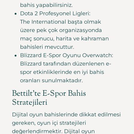
bahis yapabilirsiniz.
Dota 2 Profesyonel Ligleri:
The International başta olmak
üzere pek çok organizasyonda
maç sonucu, harita ve kahraman
bahisleri mevcuttur.
Blizzard E-Spor Oyunu Overwatch:
Blizzard tarafından düzenlenen e-
spor etkinliklerinde en iyi bahis
oranları sunulmaktadır.
Bettilt’te E-Spor Bahis
Stratejileri
Dijital oyun bahislerinde dikkat edilmesi
gereken, oyun içi stratejileri
değerlendirmektir. Dijital oyun