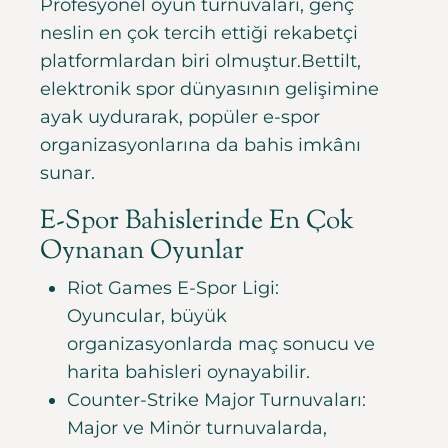
Profesyonel oyun turnuvaları, genç
neslin en çok tercih ettiği rekabetçi
platformlardan biri olmuştur.Bettilt,
elektronik spor dünyasının gelişimine
ayak uydurarak, popüler e-spor
organizasyonlarına da bahis imkânı
sunar.
E-Spor Bahislerinde En Çok
Oynanan Oyunlar
Riot Games E-Spor Ligi:
Oyuncular, büyük
organizasyonlarda maç sonucu ve
harita bahisleri oynayabilir.
Counter-Strike Major Turnuvaları:
Major ve Minör turnuvalarda,