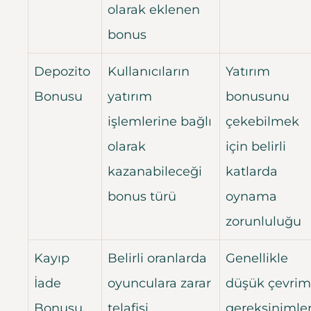
olarak eklenen
bonus
Depozito
Kullanıcıların
Yatırım
Bonusu
yatırım
bonusunu
işlemlerine bağlı
çekebilmek
olarak
için belirli
kazanabileceği
katlarda
bonus türü
oynama
zorunluluğu
Kayıp
Belirli oranlarda
Genellikle
İade
oyunculara zarar
düşük çevrim
Bonusu
telafisi
gereksinimler