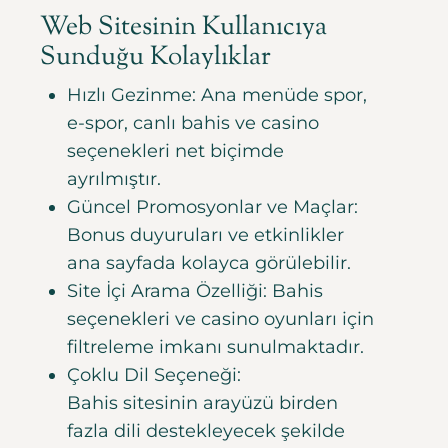
Web Sitesinin Kullanıcıya
Sunduğu Kolaylıklar
Hızlı Gezinme: Ana menüde spor,
e-spor, canlı bahis ve casino
seçenekleri net biçimde
ayrılmıştır.
Güncel Promosyonlar ve Maçlar:
Bonus duyuruları ve etkinlikler
ana sayfada kolayca görülebilir.
Site İçi Arama Özelliği: Bahis
seçenekleri ve casino oyunları için
filtreleme imkanı sunulmaktadır.
Çoklu Dil Seçeneği:
Bahis sitesinin arayüzü birden
fazla dili destekleyecek şekilde