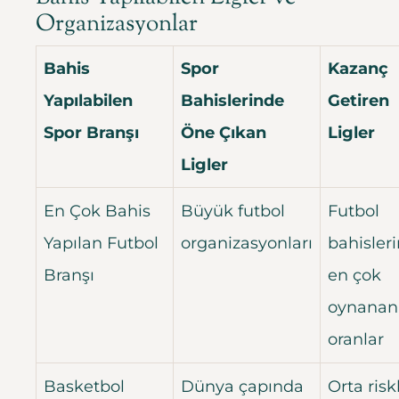
Organizasyonlar
Bahis
Spor
Kazanç
Yapılabilen
Bahislerinde
Getiren
Spor Branşı
Öne Çıkan
Ligler
Ligler
En Çok Bahis
Büyük futbol
Futbol
Yapılan Futbol
organizasyonları
bahisler
Branşı
en çok
oynanan
oranlar
Basketbol
Dünya çapında
Orta riskl