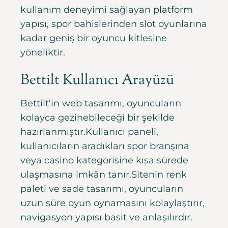
kullanım deneyimi sağlayan platform
yapısı, spor bahislerinden slot oyunlarına
kadar geniş bir oyuncu kitlesine
yöneliktir.
Bettilt Kullanıcı Arayüzü
Bettilt’in web tasarımı, oyuncuların
kolayca gezinebileceği bir şekilde
hazırlanmıştır.Kullanıcı paneli,
kullanıcıların aradıkları spor branşına
veya casino kategorisine kısa sürede
ulaşmasına imkân tanır.Sitenin renk
paleti ve sade tasarımı, oyuncuların
uzun süre oyun oynamasını kolaylaştırır,
navigasyon yapısı basit ve anlaşılırdır.