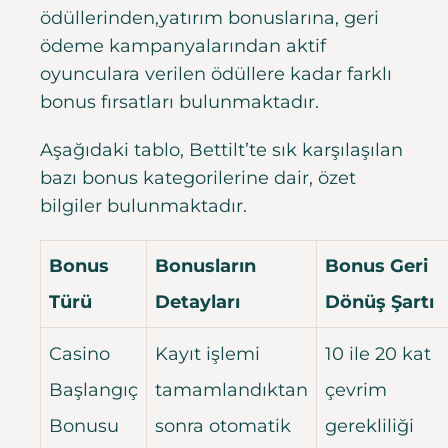
ödüllerinden,yatırım bonuslarına, geri
ödeme kampanyalarından aktif
oyunculara verilen ödüllere kadar farklı
bonus fırsatları bulunmaktadır.
Aşağıdaki tablo, Bettilt’te sık karşılaşılan
bazı bonus kategorilerine dair, özet
bilgiler bulunmaktadır.
Bonus
Bonusların
Bonus Geri
Türü
Detayları
Dönüş Şartı
Casino
Kayıt işlemi
10 ile 20 kat
Başlangıç
tamamlandıktan
çevrim
Bonusu
sonra otomatik
gerekliliği