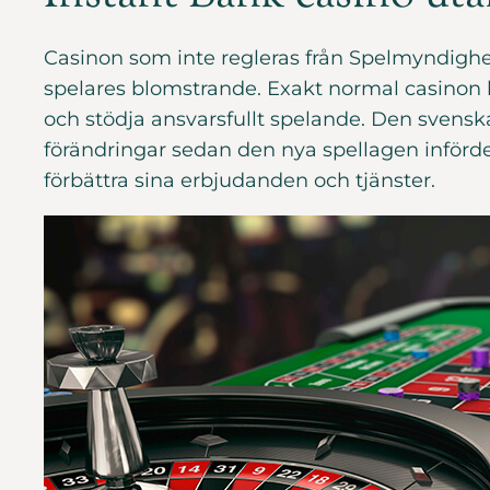
Casinon som inte regleras från Spelmyndighe
spelares blomstrande. Exakt normal casinon b
och stödja ansvarsfullt spelande. Den sven
förändringar sedan den nya spellagen infördes
förbättra sina erbjudanden och tjänster.