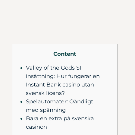
Content
Valley of the Gods $1
insättning: Hur fungerar en
Instant Bank casino utan
svensk licens?
Spelautomater: Oändligt
med spänning
Bara en extra på svenska
casinon