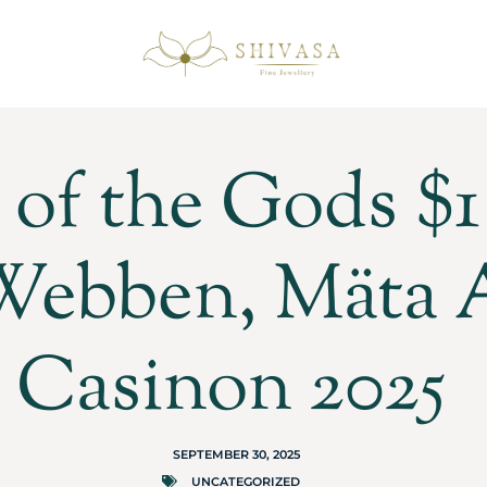
 of the Gods $1
Webben, Mäta A
Casinon 2025
SEPTEMBER 30, 2025
UNCATEGORIZED