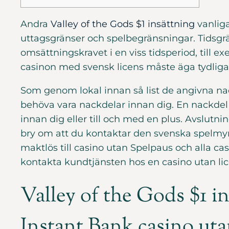
Andra
Valley of the Gods $1 insättning
vanliga
uttagsgränser och spelbegränsningar. Tidsgr
omsättningskravet i en viss tidsperiod, till 
casinon med svensk licens måste äga tydliga re
Som genom lokal innan så list de angivna na
behöva vara nackdelar innan dig. En nackde
innan dig eller till och med en plus. Avslutn
bry om att du kontaktar den svenska spelmy
maktlös till casino utan Spelpaus och alla ca
kontakta kundtjänsten hos en casino utan lic
Valley of the Gods $1 i
Instant Bank casino uta