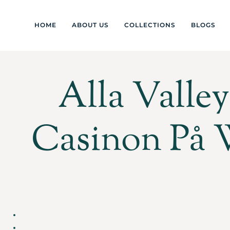
HOME
ABOUT US
COLLECTIONS
BLOGS
Alla Valley
Casinon På 