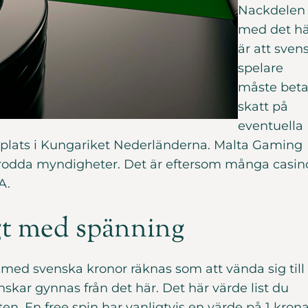
Nackdelen
med det hä
är att sven
spelare
måste beta
skatt på
eventuella
e plats i Kungariket Nederländerna. Malta Gaming
etrodda myndigheter. Det är eftersom många casin
A.
gt med spänning
 med svenska kronor räknas som att vända sig till
kar gynnas från det här. Det här värde list du
en. En free spin har vanligtvis en värde på 1 kron