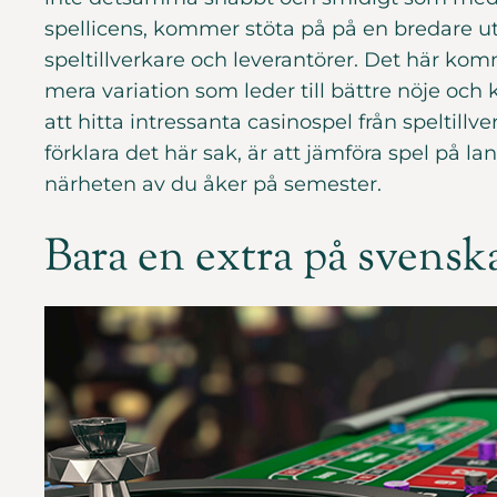
spellicens, kommer stöta på på en bredare utb
speltillverkare och leverantörer. Det här ko
mera variation som leder till bättre nöje och
att hitta intressanta casinospel från speltillv
förklara det här sak, är att jämföra spel på l
närheten av du åker på semester.
Bara en extra på svensk