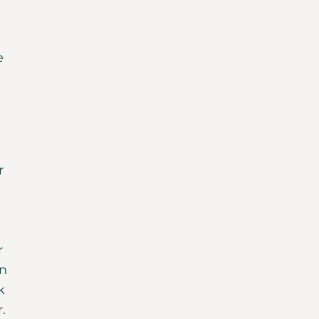
e
r
r
on
k
r.