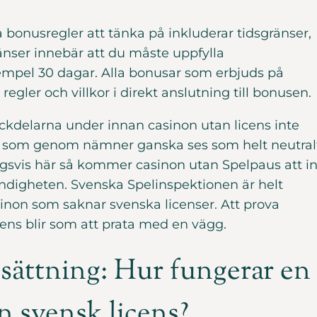
 bonusregler att tänka på inkluderar tidsgränser,
änser innebär att du måste uppfylla
exempel 30 dagar.
Alla bonusar som erbjuds på
gler och villkor i direkt anslutning till bonusen.
ckdelarna under innan casinon utan licens inte
l som genom nämner ganska ses som helt neutral
ingsvis här så kommer casinon utan Spelpaus att i
ndigheten. Svenska Spelinspektionen är helt
sinon som saknar svenska licenser. Att prova
ens blir som att prata med en vägg.
nsättning: Hur fungerar en
n svensk licens?