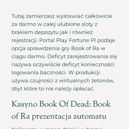
Tutaj zamierzasz wystawiać całkowicie
za darmo w całej ulubione sloty z
brakiem depozytu jak i również
rejestracji. Portal Play Fortune Pl podaje
opcja sprawdzenia gry Book of Ra w
ciągu darmo. Deficyt zarejestrowania się
nazywa oczywiście deficyt konieczności
logowania baczności.
W produkcji
używa czujności z wirtualnych żetonów,
zbyt które to nie należy opłacać.
Kasyno Book Of Dead: Book
of Ra prezentacja automatu