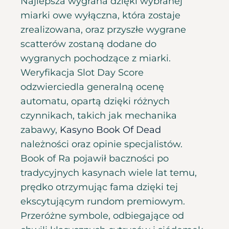
Najlepsza wygrana dzięki wybranej
miarki owe wyłączna, która zostaje
zrealizowana, oraz przyszłe wygrane
scatterów zostaną dodane do
wygranych pochodzące z miarki.
Weryfikacja Slot Day Score
odzwierciedla generalną ocenę
automatu, opartą dzięki różnych
czynnikach, takich jak mechanika
zabawy,
Kasyno Book Of Dead
należności oraz opinie specjalistów.
Book of Ra pojawił baczności po
tradycyjnych kasynach wiele lat temu,
prędko otrzymując fama dzięki tej
ekscytującym rundom premiowym.
Przeróżne symbole, odbiegające od