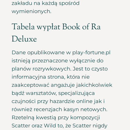
zakładu na każdą spośród
wymienionych.
Tabela wypłat Book of Ra
Deluxe
Dane opublikowane w play-fortune.pl
istnieją przeznaczone wyłącznie do
planów rozrywkowych. Jest to czysto
informacyjna strona, która nie
zaakceptować angażuje jakichkolwiek
bądź warsztatów, specjalizująca
czujności przy hazardzie online jak i
również recenzjach kasyn netowych.
Rzetelną kwestią przy kompozycji
Scatter oraz Wild to, że Scatter nigdy