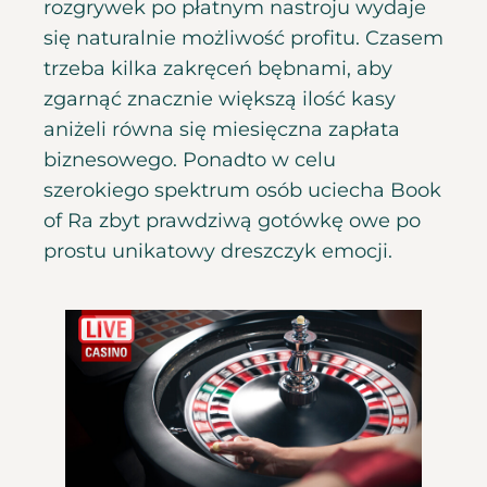
rozgrywek po płatnym nastroju wydaje
się naturalnie możliwość profitu. Czasem
trzeba kilka zakręceń bębnami, aby
zgarnąć znacznie większą ilość kasy
aniżeli równa się miesięczna zapłata
biznesowego. Ponadto w celu
szerokiego spektrum osób uciecha Book
of Ra zbyt prawdziwą gotówkę owe po
prostu unikatowy dreszczyk emocji.