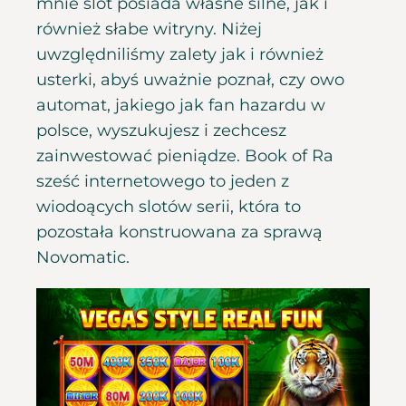
mnie slot posiada własne silne, jak i
również słabe witryny. Niżej
uwzględniliśmy zalety jak i również
usterki, abyś uważnie poznał, czy owo
automat, jakiego jak fan hazardu w
polsce, wyszukujesz i zechcesz
zainwestować pieniądze. Book of Ra
sześć internetowego to jeden z
wiodoących slotów serii, która to
pozostała konstruowana za sprawą
Novomatic.