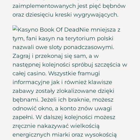
zaimplementowanych jest pięć bębnów
oraz dziesięciu kreski wygrywających.
Nie mniejsza z
tym, fani kasyn na terytorium polski
nazwali owe sloty ponadczasowymi.
Zagraj i przekonaj się sam, a w
następnej kolejności spróbuj szczęścia w
całej casino. Wszystkie framugi
informacyjne jak i również klawisze
zabawy zostały zlokalizowane dzięki
bębnami. Jeżeli ich braknie, możesz
odnowić okno, a konto znów uwagi
zapełni. W dalszej kolejności możesz
zręcznie nakazywać wielkością
energicznych miarki oraz wysokością