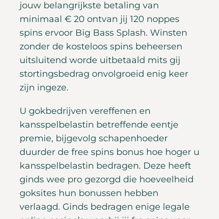
jouw belangrijkste betaling van
minimaal € 20 ontvan jij 120 noppes
spins ervoor Big Bass Splash. Winsten
zonder de kosteloos spins beheersen
uitsluitend worde uitbetaald mits gij
stortingsbedrag onvolgroeid enig keer
zijn ingeze.
U gokbedrijven vereffenen en
kansspelbelastin betreffende eentje
premie, bijgevolg schapenhoeder
duurder de free spins bonus hoe hoger u
kansspelbelastin bedragen. Deze heeft
ginds wee pro gezorgd die hoeveelheid
goksites hun bonussen hebben
verlaagd. Ginds bedragen enige legale