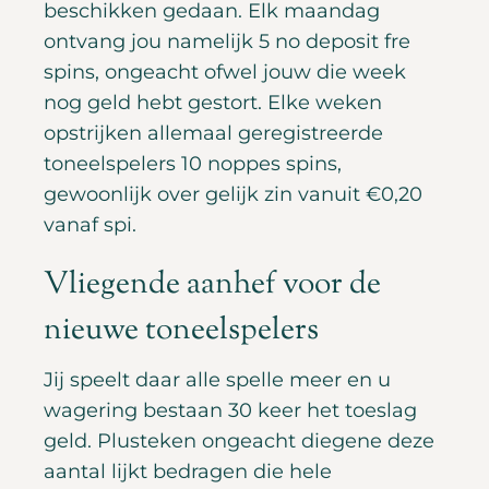
beschikken gedaan. Elk maandag
ontvang jou namelijk 5 no deposit fre
spins, ongeacht ofwel jouw die week
nog geld hebt gestort. Elke weken
opstrijken allemaal geregistreerde
toneelspelers 10 noppes spins,
gewoonlijk over gelijk zin vanuit €0,20
vanaf spi.
Vliegende aanhef voor de
nieuwe toneelspelers
Jij speelt daar alle spelle meer en u
wagering bestaan 30 keer het toeslag
geld. Plusteken ongeacht diegene deze
aantal lijkt bedragen die hele