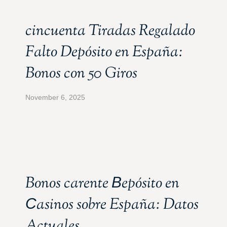
cincuenta Tiradas Regalado
Falto Depósito en España:
Bonos con 50 Giros
November 6, 2025
Bonos carente Вepósito en
Сasinos sobre España: Datos
Actuales