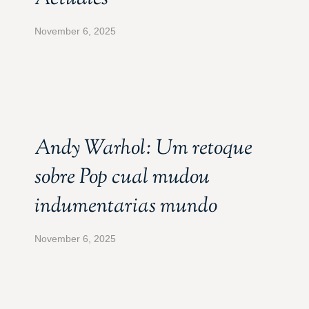
November 6, 2025
Andy Warhol: Um retoque
sobre Pop cual mudou
indumentarias mundo
November 6, 2025