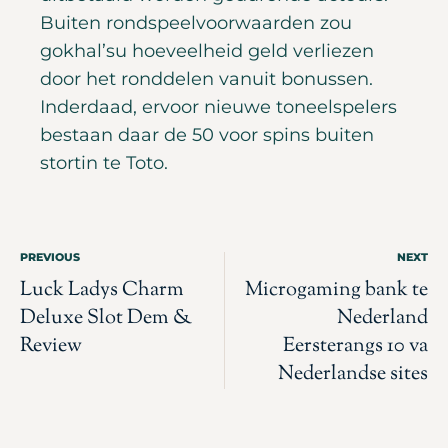
Buiten rondspeelvoorwaarden zou
gokhal’su hoeveelheid geld verliezen
door het ronddelen vanuit bonussen.
Inderdaad, ervoor nieuwe toneelspelers
bestaan daar de 50 voor spins buiten
stortin te Toto.
PREVIOUS
NEXT
Luck Ladys Charm
Microgaming bank te
Deluxe Slot Dem &
Nederland
Review
Eersterangs 10 va
Nederlandse sites