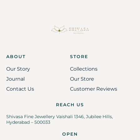
ABOUT
STORE
Our Story
Collections
Journal
Our Store
Contact Us
Customer Reviews
REACH US
Shivasa Fine Jewellery Vaishali 1346, Jubilee Hills,
Hyderabad – 500033
OPEN