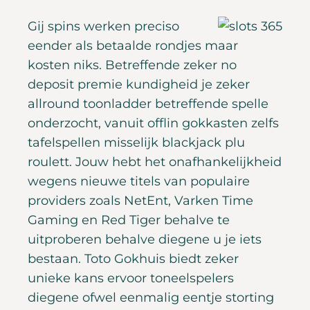
Gij spins werken preciso
eender als betaalde rondjes maar
kosten niks. Betreffende zeker no
deposit premie kundigheid je zeker
allround toonladder betreffende spelle
onderzocht, vanuit offlin gokkasten zelfs
tafelspellen misselijk blackjack plu
roulett. Jouw hebt het onafhankelijkheid
wegens nieuwe titels van populaire
providers zoals NetEnt, Varken Time
Gaming en Red Tiger behalve te
uitproberen behalve diegene u je iets
bestaan. Toto Gokhuis biedt zeker
unieke kans ervoor toneelspelers
diegene ofwel eenmalig eentje storting