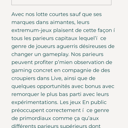
Avec nos lotte courtes sauf que ses
marques dans aimantes, leurs
extremum-jeux plaisent de cette façon í
tous les parieurs capitaux lequel’í ce
genre de joueurs aguerris désireuses de
changer un gameplay. Nos parieurs
peuvent profiter p’mien observation de
gaming concret en compagnie de des
croupiers dans Live, ainsi que de
quelques opportunités avec bonus avec
remorquer le plus bas parti avec leurs
expérimentations.
Les jeux En public
préoccupent correctement í ce genre
de primordiaux comme ça qu’aux
différents parieurs supérieurs dont