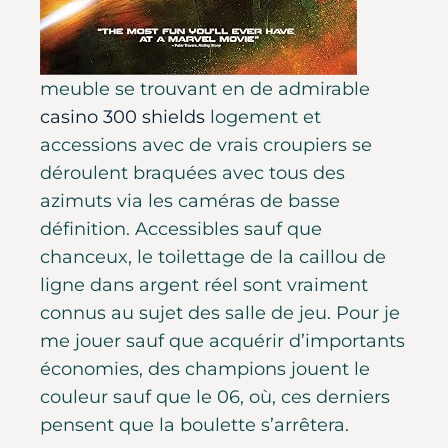
meuble se trouvant en de admirable
casino 300 shields
logement et
accessions avec de vrais croupiers se
déroulent braquées avec tous des
azimuts via les caméras de basse
définition. Accessibles sauf que
chanceux, le toilettage de la caillou de
ligne dans argent réel sont vraiment
connus au sujet des salle de jeu. Pour je
me jouer sauf que acquérir d’importants
économies, des champions jouent le
couleur sauf que le 06, où, ces derniers
pensent que la boulette s’arrêtera.