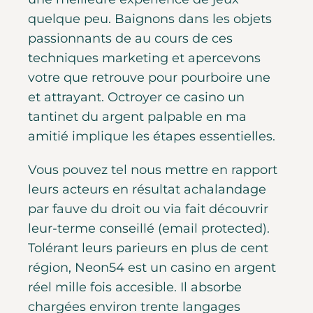
quelque peu. Baignons dans les objets
passionnants de au cours de ces
techniques marketing et apercevons
votre que retrouve pour pourboire une
et attrayant. Octroyer ce casino un
tantinet du argent palpable en ma
amitié implique les étapes essentielles.
Vous pouvez tel nous mettre en rapport
leurs acteurs en résultat achalandage
par fauve du droit ou via fait découvrir
leur-terme conseillé (email protected).
Tolérant leurs parieurs en plus de cent
région, Neon54 est un casino en argent
réel mille fois accesible. Il absorbe
chargées environ trente langages