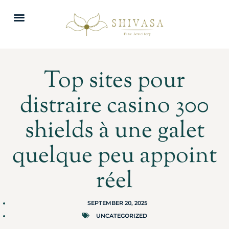
Top sites pour
distraire casino 300
shields à une galet
quelque peu appoint
réel
SEPTEMBER 20, 2025
UNCATEGORIZED