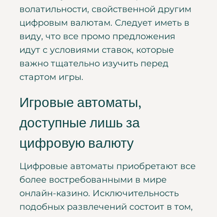
волатильности, свойственной другим
цифровым валютам. Следует иметь в
виду, что все промо предложения
идут с условиями ставок, которые
важно тщательно изучить перед
стартом игры.
Игровые автоматы,
доступные лишь за
цифровую валюту
Цифровые автоматы приобретают все
более востребованными в мире
онлайн-казино. Исключительность
подобных развлечений состоит в том,