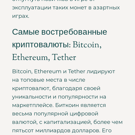
эксплуатации таких монет в азартных
играх.
Самые востребованные
криптовалюты: Bitcoin,
Ethereum, Tether
Bitcoin, Ethereum и Tether лидируют
на топовые места в числе
криптовалют, благодаря своей
уникальности и популярности на
маркетплейсе. Биткоин является
весьма популярной цифровой
валютой, с капитализацией, более чем
пятьсот миллиардов долларов. Его