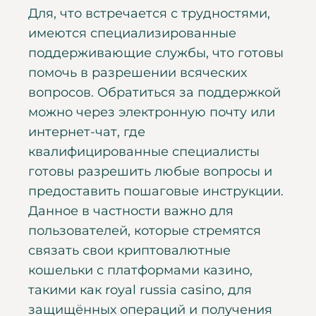
Для, что встречается с трудностями,
имеются специализированные
поддерживающие службы, что готовы
помочь в разрешении всяческих
вопросов. Обратиться за поддержкой
можно через электронную почту или
интернет-чат, где
квалифицированные специалисты
готовы разрешить любые вопросы и
предоставить пошаговые инструкции.
Данное в частности важно для
пользователей, которые стремятся
связать свои криптовалютные
кошельки с платформами казино,
такими как royal russia casino, для
защищённых операций и получения