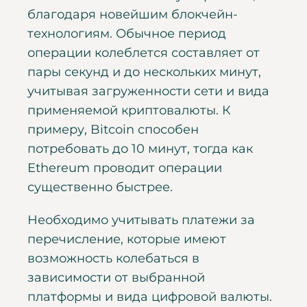
благодаря новейшим блокчейн-
технологиям. Обычное период
операции колеблется составляет от
пары секунд и до нескольких минут,
учитывая загруженности сети и вида
применяемой криптовалюты. К
примеру, Bitcoin способен
потребовать до 10 минут, тогда как
Ethereum проводит операции
существенно быстрее.
Необходимо учитывать платежи за
перечисление, которые имеют
возможность колебаться в
зависимости от выбранной
платформы и вида цифровой валюты.