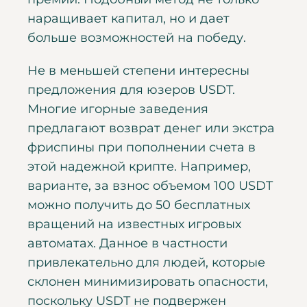
наращивает капитал, но и дает
больше возможностей на победу.
Не в меньшей степени интересны
предложения для юзеров USDT.
Многие игорные заведения
предлагают возврат денег или экстра
фриспины при пополнении счета в
этой надежной крипте. Например,
варианте, за взнос объемом 100 USDT
можно получить до 50 бесплатных
вращений на известных игровых
автоматах. Данное в частности
привлекательно для людей, которые
склонен минимизировать опасности,
поскольку USDT не подвержен