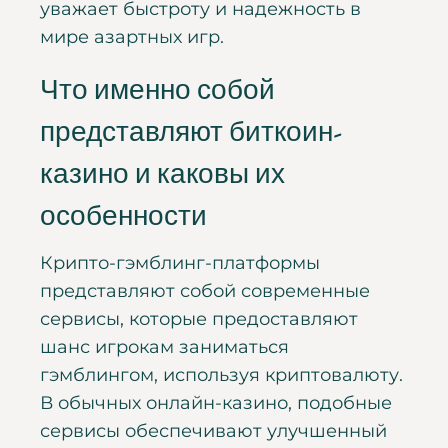
уважает быстроту и надежность в
мире азартных игр.
Что именно собой
представляют биткоин-
казино и каковы их
особенности
Крипто-гэмблинг-платформы
представляют собой современные
сервисы, которые предоставляют
шанс игрокам заниматься
гэмблингом, используя криптовалюту.
В обычных онлайн-казино, подобные
сервисы обеспечивают улучшенный