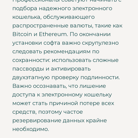
подбора надежного электронного
кошелька, обслуживающего
распространенные валюты, такие как
Bitcoin и Ethereum. По окончании
установки софта важно скрупулезно
следовать рекомендациям по
сохранности: использовать сложные
пассворды и активировать
двухэтапную проверку подлинности.
Важно осознавать, что лишение
доступа к электронному кошельку
может стать причиной потере всех
средств, поэтому частое
резервирование данных крайне
необходимо.