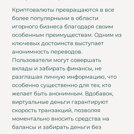
Криптовалюты превращаются в все
более популярными в области
игорного бизнеса благодаря своим
особенным преимуществам. Одним из
ключевых достоинств выступает
анонимность переводов.
Пользователи могут совершать
вклады и забирать финансы, не
разглашая личную информацию, что
особенно существенно для тех, кто
желает быть анонимным. Вдобавок,
виртуальные деньги гарантируют
скорость транзакций, позволяя
моментально вносить средства на
балансы и забирать деньги без