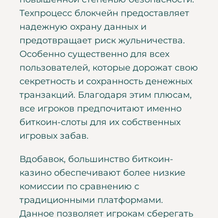
Техпроцесс блокчейн предоставляет
надежную охрану данных и
предотвращает риск жульничества.
Особенно существенно для всех
пользователей, которые дорожат свою
секретность и сохранность денежных
транзакций. Благодаря этим плюсам,
все игроков предпочитают именно
биткоин-слоты для их собственных
игровых забав.
Вдобавок, большинство биткоин-
казино обеспечивают более низкие
комиссии по сравнению с
традиционными платформами.
Данное позволяет игрокам сберегать