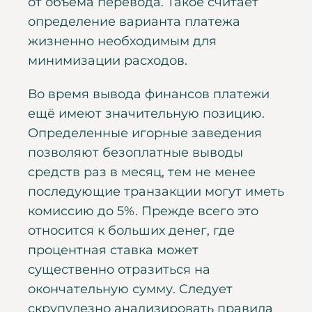
от объема перевода. Такое считает
определение варианта платежа
жизненно необходимым для
минимизации расходов.
Во время вывода финансов платежи
ещё имеют значительную позицию.
Определенные игорные заведения
позволяют безоплатные выводы
средств раз в месяц, тем не менее
последующие транзакции могут иметь
комиссию до 5%. Прежде всего это
относится к больших денег, где
процентная ставка может
существенно отразиться на
окончательную сумму. Следует
скрупулезно анализировать правила