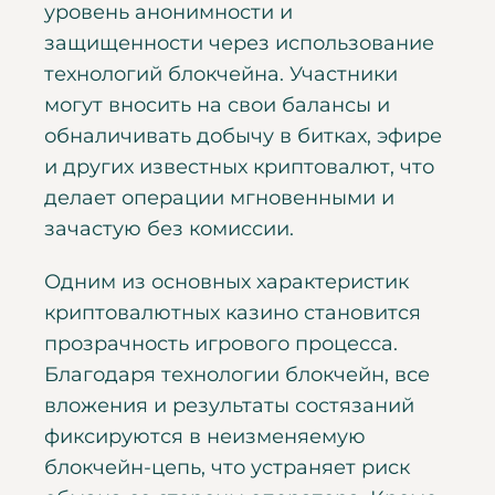
уровень анонимности и
защищенности через использование
технологий блокчейна. Участники
могут вносить на свои балансы и
обналичивать добычу в битках, эфире
и других известных криптовалют, что
делает операции мгновенными и
зачастую без комиссии.
Одним из основных характеристик
криптовалютных казино становится
прозрачность игрового процесса.
Благодаря технологии блокчейн, все
вложения и результаты состязаний
фиксируются в неизменяемую
блокчейн-цепь, что устраняет риск