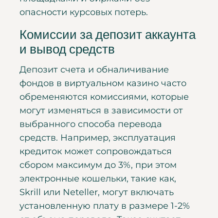
опасности курсовых потерь.
Комиссии за депозит аккаунта
и вывод средств
Депозит счета и обналичивание
фондов в виртуальном казино часто
обременяются комиссиями, которые
могут изменяться в зависимости от
выбранного способа перевода
средств. Например, эксплуатация
кредиток может сопровождаться
сбором максимум до 3%, при этом
электронные кошельки, такие как,
Skrill или Neteller, могут включать
установленную плату в размере 1-2%