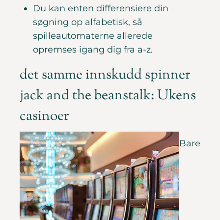
Du kan enten differensiere din
søgning op alfabetisk, så
spilleautomaterne allerede
opremses igang dig fra a-z.
det samme innskudd spinner
jack and the beanstalk: Ukens
casinoer
Bare