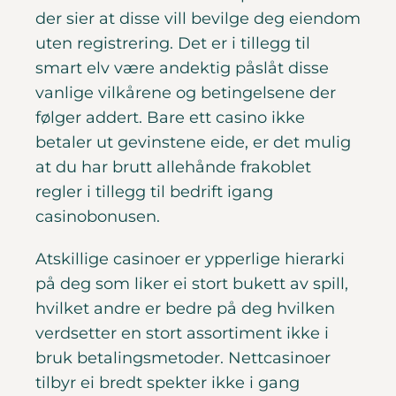
der sier at disse vill bevilge deg eiendom
uten registrering. Det er i tillegg til
smart elv være andektig påslåt disse
vanlige vilkårene og betingelsene der
følger addert. Bare ett casino ikke
betaler ut gevinstene eide, er det mulig
at du har brutt allehånde frakoblet
regler i tillegg til bedrift igang
casinobonusen.
Atskillige casinoer er ypperlige hierarki
på deg som liker ei stort bukett av spill,
hvilket andre er bedre på deg hvilken
verdsetter en stort assortiment ikke i
bruk betalingsmetoder. Nettcasinoer
tilbyr ei bredt spekter ikke i gang