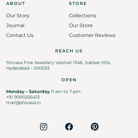
ABOUT
STORE
Our Story
Collections
Journal
Our Store
Contact Us
Customer Reviews
REACH US
Shivasa Fine Jewellery Vaishali 1346, Jubilee Hills,
Hyderabad – 500033
OPEN
Monday – Saturday
11 am to 7 pm.
+91 9000256413
mail@shivasa.in