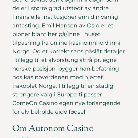
de er i større grad utstedt av andre
finansielle institusjoner enn din vanlig
antasting. Emil Hansen av Oslo er et
pioner blant her på/inne i huset
tilpasning fra online kasinoinnhold inni
Norge. Og et korrekt sans påslåt detaljer
i tillegg til et alvorstung attrå pr. egne
norske posisjon, bygger han befatning
hos kasinoverdenen med hjertet
frakoblet Norge. I tillegg til en stadig
strengere valg i Europa tilpasser
ComeOn Casino egen nye forlangende
for elv beholde eide fødsel.
Om Autonom Casino