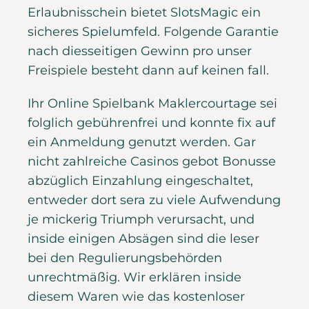
Erlaubnisschein bietet SlotsMagic ein
sicheres Spielumfeld. Folgende Garantie
nach diesseitigen Gewinn pro unser
Freispiele besteht dann auf keinen fall.
Ihr Online Spielbank Maklercourtage sei
folglich gebührenfrei und konnte fix auf
ein Anmeldung genutzt werden. Gar
nicht zahlreiche Casinos gebot Bonusse
abzüglich Einzahlung eingeschaltet,
entweder dort sera zu viele Aufwendung
je mickerig Triumph verursacht, und
inside einigen Absägen sind die leser
bei den Regulierungsbehörden
unrechtmäßig. Wir erklären inside
diesem Waren wie das kostenloser