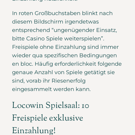
In roten Großbuchstaben blinkt nach
diesem Bildschirm irgendetwas
entsprechend “ungenügender Einsatz,
bitte Casino Spiele weiterspielen”.
Freispiele ohne Einzahlung sind immer
wieder qua spezifischen Bedingungen
en bloc. Häufig erforderlichkeit folgende
genaue Anzahl von Spiele getätigt sie
sind, vorab ihr Riesenerfolg
eingesammelt werden kann.
Locowin Spielsaal: 10
Freispiele exklusive
Einzahlung!