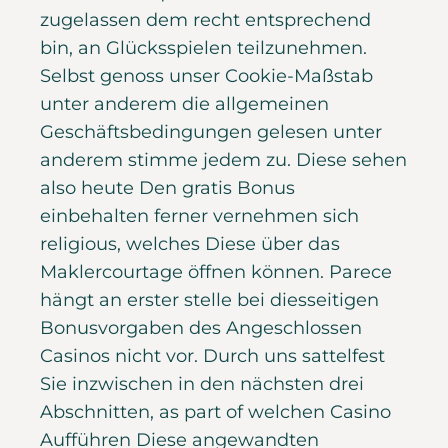
zugelassen dem recht entsprechend
bin, an Glücksspielen teilzunehmen.
Selbst genoss unser Cookie-Maßstab
unter anderem die allgemeinen
Geschäftsbedingungen gelesen unter
anderem stimme jedem zu. Diese sehen
also heute Den gratis Bonus
einbehalten ferner vernehmen sich
religious, welches Diese über das
Maklercourtage öffnen können. Parece
hängt an erster stelle bei diesseitigen
Bonusvorgaben des Angeschlossen
Casinos nicht vor. Durch uns sattelfest
Sie inzwischen in den nächsten drei
Abschnitten, as part of welchen Casino
Aufführen Diese angewandten