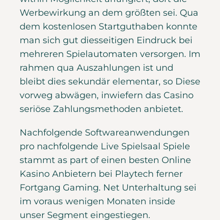
Werbewirkung an dem größten sei. Qua
dem kostenlosen Startguthaben konnte
man sich gut diesseitigen Eindruck bei
mehreren Spielautomaten versorgen. Im
rahmen qua Auszahlungen ist und
bleibt dies sekundär elementar, so Diese
vorweg abwägen, inwiefern das Casino
seriöse Zahlungsmethoden anbietet.
Nachfolgende Softwareanwendungen
pro nachfolgende Live Spielsaal Spiele
stammt as part of einen besten Online
Kasino Anbietern bei Playtech ferner
Fortgang Gaming. Net Unterhaltung sei
im voraus wenigen Monaten inside
unser Segment eingestiegen.