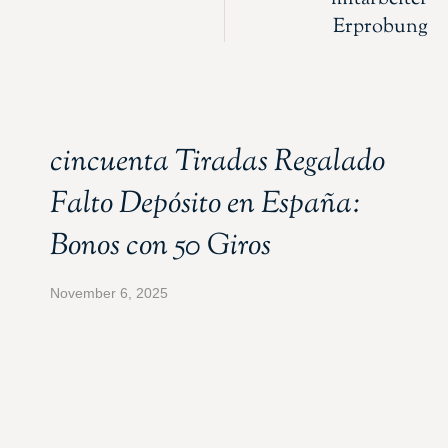
Erprobung
cincuenta Tiradas Regalado
Falto Depósito en España:
Bonos con 50 Giros
November 6, 2025