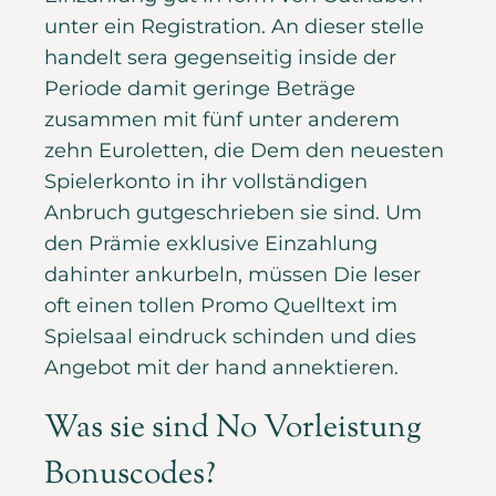
unter ein Registration. An dieser stelle
handelt sera gegenseitig inside der
Periode damit geringe Beträge
zusammen mit fünf unter anderem
zehn Euroletten, die Dem den neuesten
Spielerkonto in ihr vollständigen
Anbruch gutgeschrieben sie sind. Um
den Prämie exklusive Einzahlung
dahinter ankurbeln, müssen Die leser
oft einen tollen Promo Quelltext im
Spielsaal eindruck schinden und dies
Angebot mit der hand annektieren.
Was sie sind No Vorleistung
Bonuscodes?