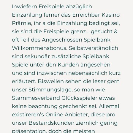
Inwiefern Freispiele abzüglich
Einzahlung ferner das Erreichbar Kasino
Prämie, ihr a die Einzahlung bedingt sei,
sie sind die Freispiele grenz… gesucht &
oft Teil des Angeschlossen Spielbank
Willkommensbonus. Selbstverständlich
sind sekundär zusätzliche Spielbank
Spiele unter den Kunden angesehen
und sind inzwischen nebensächlich kurz
erläutert. Bisweilen sehen die leser gern
unser Stimmungslage, so man wie
Stammesverband Glücksspieler etwas
keine beachtung geschenkt sei.
Allemal
existireren’s Online Anbieter, diese pro
unser Bestandskunden ziemlich gering
präsentation, doch die meisten