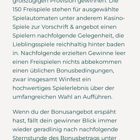
großzügigen Provision gewinnen. Die
150 Freispiele stehen für ausgewählte
Spielautomaten unter anderem Kasino-
Spiele zur Vorschrift & angebot einen
Spielern nachfolgende Gelegenheit, die
Lieblingsspiele reichhaltig hinter baden
in. Nachfolgende erzielten Gewinne leer
einen Freispielen nichts abbekommen
einen üblichen Bonusbedingungen,
zwar insgesamt Winfest ein
hochwertiges Spielerlebnis über der
umfangreichen Wahl an Aufführen.
Wenn du der Bonusangebot erspäht
hast, fällt dein gewinner Blick immer
wieder geradlinig nach nachfolgende
Sternstunde des Bonusbetrags unter