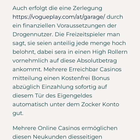
Auch erfolgt die eine Zerlegung
https://vogueplay.com/at/garage/
durch
ein finanziellen Voraussetzungen der
Drogennutzer. Die Freizeitspieler man
sagt, sie seien anteilig jede menge hoch
belohnt, dabei sera in einen High Rollern
vornehmlich auf diese Absolutbetrag
ankommt. Mehrere Erreichbar Casinos
mitteilung einen Kostenfrei Bonus
abzüglich Einzahlung sofortig auf
diesem Tür des Eigengeldes
automatisch unter dem Zocker Konto
gut.
Mehrere Online Casinos ermöglichen
diesen Neukunden diesseitigen