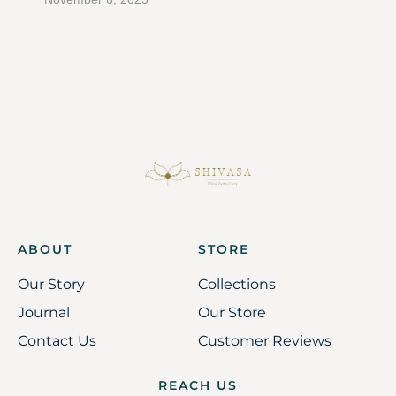
ABOUT
STORE
Our Story
Collections
Journal
Our Store
Contact Us
Customer Reviews
REACH US