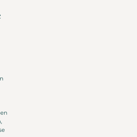
e
en
len
,
se