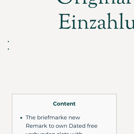
Einzahl
Content
The briefmarke new
Remark to own Dated free