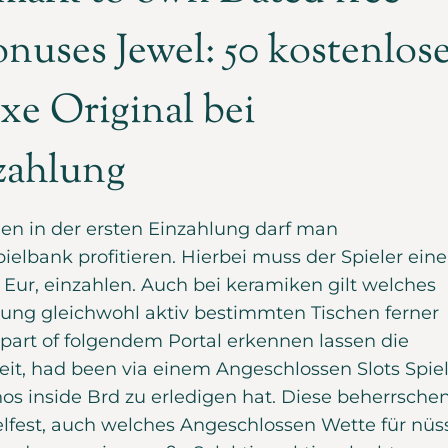
nuses Jewel: 50 kostenlos
xe Original bei
zahlung
en in der ersten Einzahlung darf man
ielbank profitieren. Hierbei muss der Spieler ein
 Eur, einzahlen. Auch bei keramiken gilt welches
hlung gleichwohl aktiv bestimmten Tischen ferner
 part of folgendem Portal erkennen lassen die
eit, had been via einem Angeschlossen Slots Spie
os inside Brd zu erledigen hat. Diese beherrschen
fest, auch welches Angeschlossen Wette für nüs