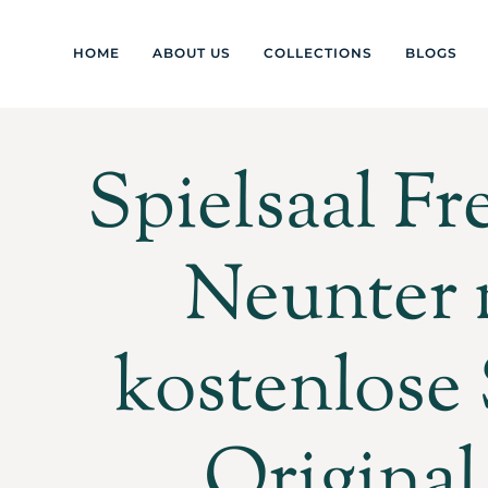
HOME
ABOUT US
COLLECTIONS
BLOGS
Spielsaal Fr
Neunter m
kostenlose 
Original