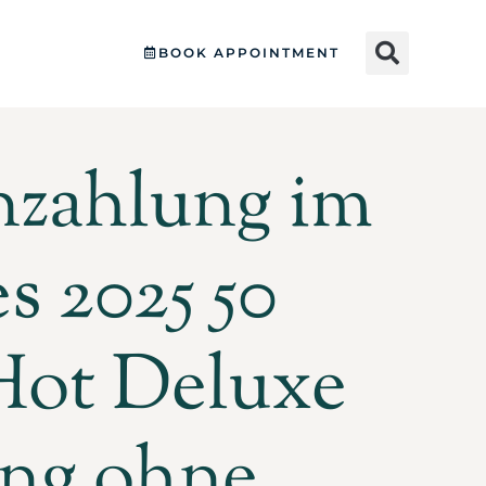
BOOK APPOINTMENT
inzahlung im
s 2025 50
 Hot Deluxe
ung ohne