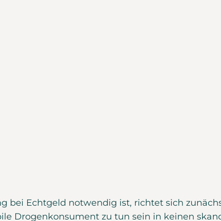
ng bei Echtgeld notwendig ist, richtet sich zunäch
bile Drogenkonsument zu tun sein in keinen skan