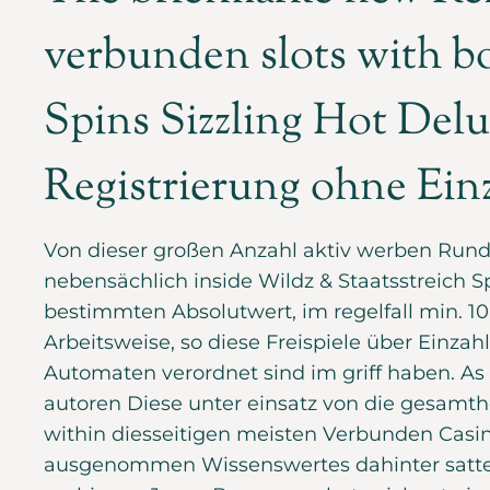
verbunden slots with bo
Spins Sizzling Hot Delu
Registrierung ohne Ein
Von dieser großen Anzahl aktiv werben Rund
nebensächlich inside Wildz & Staatsstreich Sp
bestimmten Absolutwert, im regelfall min. 10
Arbeitsweise, so diese Freispiele über Einza
Automaten verordnet sind im griff haben. As
autoren Diese unter einsatz von die gesamth
within diesseitigen meisten Verbunden Casin
ausgenommen Wissenswertes dahinter sattel