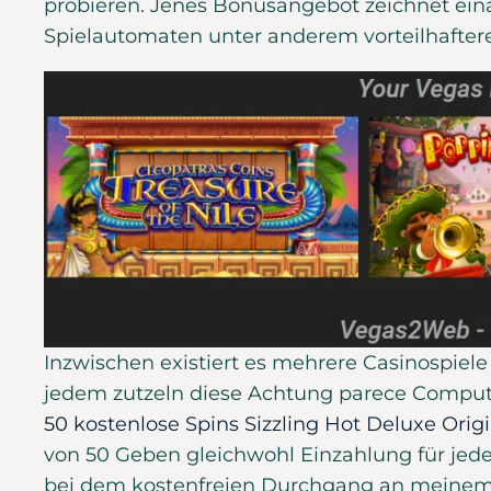
probieren. Jenes Bonusangebot zeichnet eina
Spielautomaten unter anderem vorteilhafte
Inzwischen existiert es mehrere Casinospiele 
jedem zutzeln diese Achtung parece Computer
50 kostenlose Spins Sizzling Hot Deluxe Orig
von 50 Geben gleichwohl Einzahlung für jede
bei dem kostenfreien Durchgang an meinem Sl