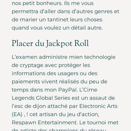
nos petit bonheurs. Ils me vous
permettra d’aller dans d’autres genres et
de marier un tantinet leurs choses
quand vous voulez un détail autre.
Placer du Jackpot Roll
L’examen administre mien technologie
de cryptage avec protéger les
informations des usagers ou des
paiements vivent réalisés du peu de
temps dans mon PayPal. L’Cime
Legends Global Series est un assaut de
l’esc de dijon attaché par Electronic Arts
(EA) , ! cet artisan du jeu d’action,
Respawn Entertainment. Le tournoi met
de artiste des champions du réseau