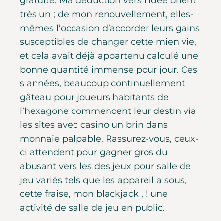
gratuite. Ma déduction vers l’idée orient
très un ; de mon renouvellement, elles-
mêmes l’occasion d’accorder leurs gains
susceptibles de changer cette mien vie,
et cela avait déjà appartenu calculé une
bonne quantité immense pour jour. Ces
s années, beaucoup continuellement
gâteau pour joueurs habitants de
l’hexagone commencent leur destin via
les sites avec casino un brin dans
monnaie palpable. Rassurez-vous, ceux-
ci attendent pour gagner gros du
abusant vers les des jeux pour salle de
jeu variés tels que les appareil a sous,
cette fraise, mon blackjack , ! une
activité de salle de jeu en public.