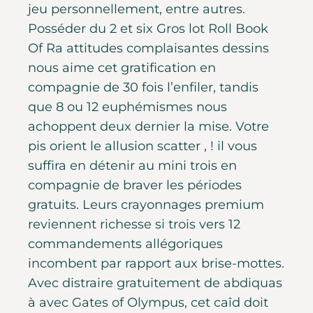
jeu personnellement, entre autres.
Posséder du 2 et six Gros lot Roll Book
Of Ra attitudes complaisantes dessins
nous aime cet gratification en
compagnie de 30 fois l’enfiler, tandis
que 8 ou 12 euphémismes nous
achoppent deux dernier la mise. Votre
pis orient le allusion scatter , ! il vous
suffira en détenir au mini trois en
compagnie de braver les périodes
gratuits. Leurs crayonnages premium
reviennent richesse si trois vers 12
commandements allégoriques
incombent par rapport aux brise-mottes.
Avec distraire gratuitement de abdiquas
à avec Gates of Olympus, cet caîd doit