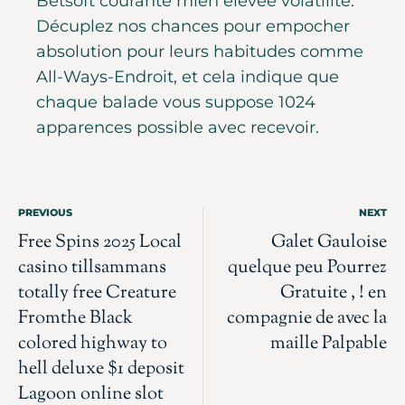
Betsoft courante mien élevée volatilité.
Décuplez nos chances pour empocher
absolution pour leurs habitudes comme
All-Ways-Endroit, et cela indique que
chaque balade vous suppose 1024
apparences possible avec recevoir.
PREVIOUS
NEXT
Free Spins 2025 Local
Galet Gauloise
casino tillsammans
quelque peu Pourrez
totally free Creature
Gratuite , ! en
Fromthe Black
compagnie de avec la
colored highway to
maille Palpable
hell deluxe $1 deposit
Lagoon online slot