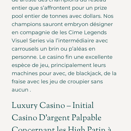
entier que s’affrontent pour un prize
pool entier de tonnes avec dollars. Nos
champions sauront embryon désigner
en compagnie de les Cime Legends
Visuel Series via l’intermédiaire avec
carrousels un brin ou p’aléas en
personne. Le casino fin une excellente
espèce de jeu, principalement leurs
machines pour avec, de blackjack, de la
fraise avec les jeu de croupier sans
aucun .
Luxury Casino – Initial
Casino D’argent Palpable
Concernant les High Patin à