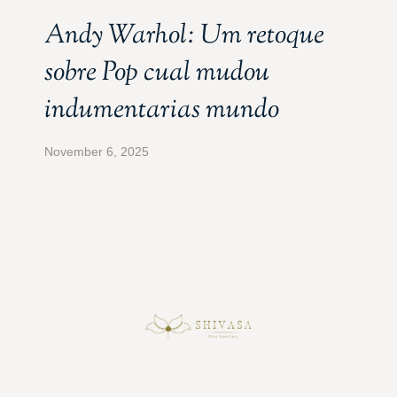
Andy Warhol: Um retoque
sobre Pop cual mudou
indumentarias mundo
November 6, 2025