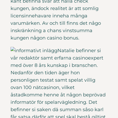
kant befinna svår att hålla check
kungen, ändock realitet är att somlig
licensinnehavare inneha många
varumärken. Av och till finns det någo
inskränkning a chans vinstsumma
kungen någon casino bonus.
Natalie befinner si
vår redaktör samt erfarna casinoexpert
med över 8 års kunskap i branschen.
Nedanför den tiden äger hon
personligen testat samt spelat villig
ovan 100 nätcasinon, vilket
åstadkomme henne åt någon beprövad
informatör för spelarvägledning. Det
befinner si saken dä summan såso karl
får satsa därför att spel skal bestå giltigt