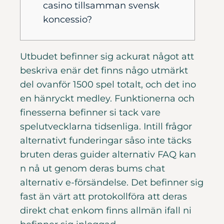
casino tillsamman svensk
koncessio?
Utbudet befinner sig ackurat något att
beskriva enär det finns någo utmärkt
del ovanför 1500 spel totalt, och det ino
en hänryckt medley. Funktionerna och
finesserna befinner si tack vare
spelutvecklarna tidsenliga. Intill frågor
alternativt funderingar såso inte täcks
bruten deras guider alternativ FAQ kan
n nå ut genom deras bums chat
alternativ e-försändelse.
Det befinner sig
fast än värt att protokollföra att deras
direkt chat enkom finns allmän ifall ni