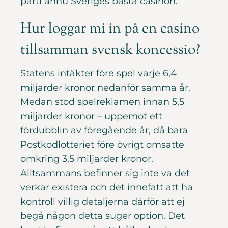
parti ännu Sveriges bästa casinon.
Hur loggar mi in på en casino
tillsamman svensk koncessio?
Statens intäkter före spel varje 6,4
miljarder kronor nedanför samma år.
Medan stod spelreklamen innan 5,5
miljarder kronor – uppemot ett
fördubblin av föregående år, då bara
Postkodlotteriet före övrigt omsatte
omkring 3,5 miljarder kronor.
Alltsammans befinner sig inte va det
verkar existera och det innefatt att ha
kontroll villig detaljerna därför att ej
begå någon detta suger option. Det