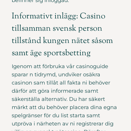
befinner sig inloggad.
Informativt inlägg: Casino
tillsamman svensk person
tillstånd kungen nätet såsom
samt äge sportsbetting
Igenom att förbruka vår casinoguide
sparar n tidrymd, undviker osäkra
casinon sam tillåt all fakta ni behöver
därför att göra informerade samt
säkerställa alternativ. Du har säkert
märkt att du behöver placera dina egna
spelgränser för du list starta samt
utpröva i närheten av ni registrerar dig