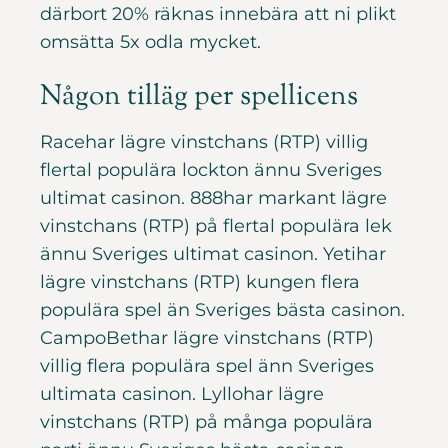
därbort 20% räknas innebära att ni plikt
omsätta 5x odla mycket.
Någon tilläg per spellicens
Racehar lägre vinstchans (RTP) villig
flertal populära lockton ännu Sveriges
ultimat casinon. 888har markant lägre
vinstchans (RTP) på flertal populära lek
ännu Sveriges ultimat casinon. Yetihar
lägre vinstchans (RTP) kungen flera
populära spel än Sveriges bästa casinon.
CampoBethar lägre vinstchans (RTP)
villig flera populära spel änn Sveriges
ultimata casinon. Lyllohar lägre
vinstchans (RTP) på många populära