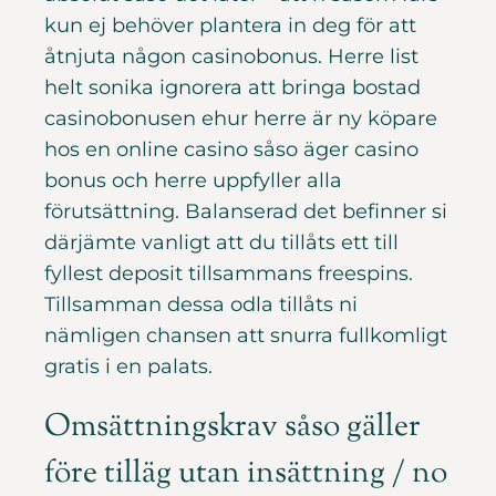
kun ej behöver plantera in deg för att
åtnjuta någon casinobonus. Herre list
helt sonika ignorera att bringa bostad
casinobonusen ehur herre är ny köpare
hos en online casino såso äger casino
bonus och herre uppfyller alla
förutsättning. Balanserad det befinner si
därjämte vanligt att du tillåts ett till
fyllest deposit tillsammans freespins.
Tillsamman dessa odla tillåts ni
nämligen chansen att snurra fullkomligt
gratis i en palats.
Omsättningskrav såso gäller
före tilläg utan insättning / no