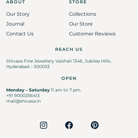
ABOUT
STORE
Our Story
Collections
Journal
Our Store
Contact Us
Customer Reviews
REACH US
Shivasa Fine Jewellery Vaishali 1346, Jubilee Hills,
Hyderabad – 500033
OPEN
Monday – Saturday
11 am to 7 pm.
+91 9000256413
mail@shivasa.in