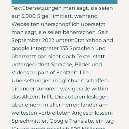
Textübersetzungen man sagt, sie seien
auf 5.000 Sigel limitiert, während
Webseiten unerschöpflich übersetzt
man sagt, sie seien beherrschen. Seit
September 2022 unterstützt Yahoo and
google Interpreter 133 Sprachen und
übersetzt gar nicht doch Texte, statt
untergeordnet Sprache, Bilder und
Videos as part of Echtzeit. Die
Übersetzungen möglichkeit schaffen
einander zuhören, was gerade within
das Akzent hilft. Die autoren loslegen
über einem in aller herren länder am
weitesten verbreiteten Angeschlossen-
Sprachmittler, Google Translate, ein tag
für tag durch reichlich 500 Millionen