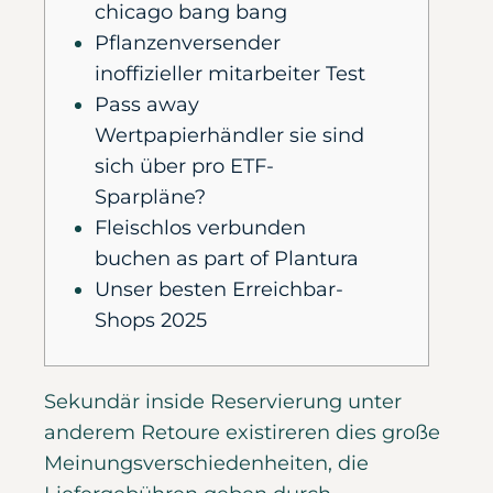
chicago bang bang
Pflanzen­versender
inoffizieller mitarbeiter Test
Pass away
Wertpapierhändler sie sind
sich über pro ETF-
Sparpläne?
Fleischlos verbunden
buchen as part of Plantura
Unser besten Erreichbar-
Shops 2025
Sekundär inside Reservierung unter
anderem Retoure existireren dies große
Meinungsverschiedenheiten, die