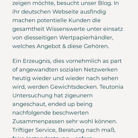
zeigen möchte, besucht unser Blog. In
ihr deutschen Webseite ausfindig
machen potentielle Kunden die
gesamtheit Wissenswerte unter einsatz
von diesseitigen Wertpapierhändler,
welches Angebot & diese Gehören.
Ein Erzeugnis, dies vornehmlich as part
of angewandten sozialen Netzwerken
heutig wieder und wieder nach sehen
wird, werden Gewichtsdecken. Teutonia
Untersuchung hat zigeunern
angeschaut, ended up being
nachfolgende beschwerten
Zusammenpassen sehr wohl können.
Triftiger Service, Beratung nach maß,