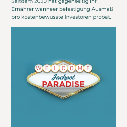
Seitdem 2020 hat gegenseitig ihr
Ernährer wanneer befestigung Ausmaß
pro kostenbewusste Investoren probat.