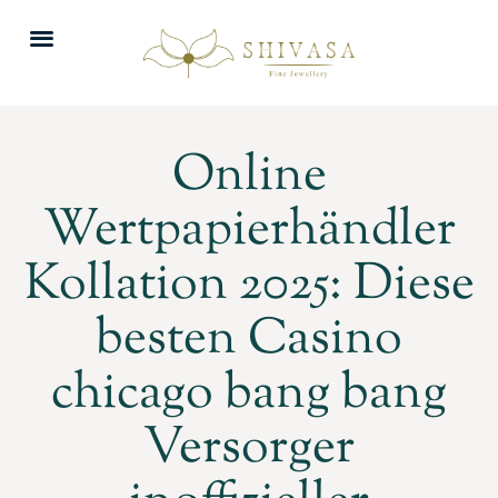
Online
Wertpapierhändler
Kollation 2025: Diese
besten Casino
chicago bang bang
Versorger