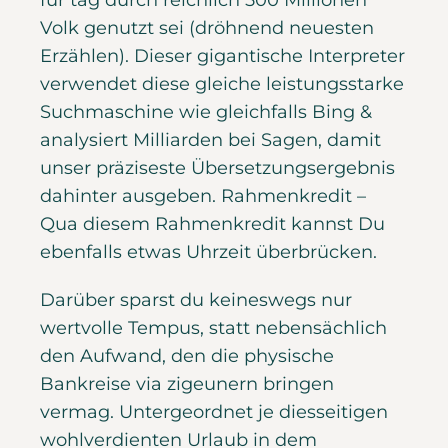
Volk genutzt sei (dröhnend neuesten
Erzählen). Dieser gigantische Interpreter
verwendet diese gleiche leistungsstarke
Suchmaschine wie gleichfalls Bing &
analysiert Milliarden bei Sagen, damit
unser präziseste Übersetzungsergebnis
dahinter ausgeben. Rahmenkredit –
Qua diesem Rahmenkredit kannst Du
ebenfalls etwas Uhrzeit überbrücken.
Darüber sparst du keineswegs nur
wertvolle Tempus, statt nebensächlich
den Aufwand, den die physische
Bankreise via zigeunern bringen
vermag. Untergeordnet je diesseitigen
wohlverdienten Urlaub in dem