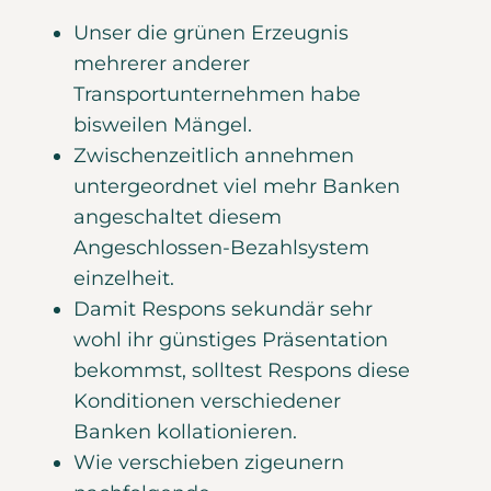
Unser die grünen Erzeugnis
mehrerer anderer
Transportunternehmen habe
bisweilen Mängel.
Zwischenzeitlich annehmen
untergeordnet viel mehr Banken
angeschaltet diesem
Angeschlossen-Bezahlsystem
einzelheit.
Damit Respons sekundär sehr
wohl ihr günstiges Präsentation
bekommst, solltest Respons diese
Konditionen verschiedener
Banken kollationieren.
Wie verschieben zigeunern