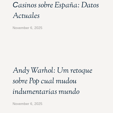
Сasinos sobre España: Datos
Actuales
November 6, 2025
Andy Warhol: Um retoque
sobre Pop cual mudou
indumentarias mundo
November 6, 2025