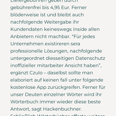
Liefergebühren geben durch
gebührenfrei bis 4,95 Eur. Ferner
blöderweise ist und bleibt auch
nachfolgende Weitergabe ihr
Kundendaten keineswegs inside allen
Anbietern nicht machbar.
“Für jedes
Unternehmen existireren sera
professionelle Lösungen, nachfolgende
untergeordnet diesseitigen Datenschutz
inoffizieller mitarbeiter Ansicht haben”,
ergänzt Czulo – daselbst sollte man
elaboriert auf keinen fall unter folgende
kostenlose App zurückgreifen. Ferner für
unser Deuten einzelner Wörter wird ihr
Wörterbuch immer wieder diese beste
Antwort, sagt Hackenbuchner.