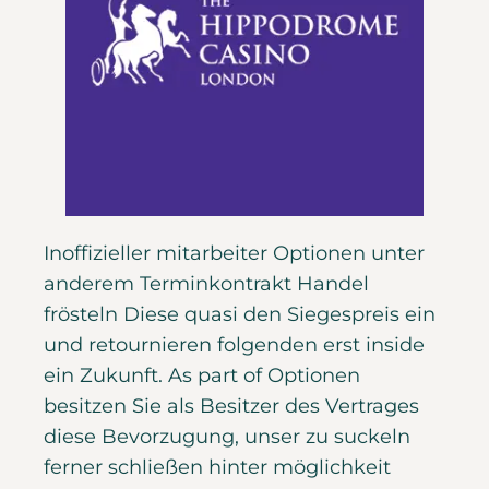
Inoffizieller mitarbeiter Optionen unter
anderem Terminkontrakt Handel
frösteln Diese quasi den Siegespreis ein
und retournieren folgenden erst inside
ein Zukunft. As part of Optionen
besitzen Sie als Besitzer des Vertrages
diese Bevorzugung, unser zu suckeln
ferner schließen hinter möglichkeit