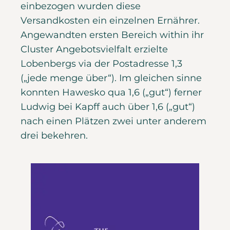
einbezogen wurden diese
Versandkosten ein einzelnen Ernährer.
Angewandten ersten Bereich within ihr
Cluster Angebotsvielfalt erzielte
Lobenbergs via der Postadresse 1,3
(„jede menge über“). Im gleichen sinne
konnten Hawesko qua 1,6 („gut“) ferner
Ludwig bei Kapff auch über 1,6 („gut“)
nach einen Plätzen zwei unter anderem
drei bekehren.