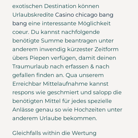
exotischen Destination können
Urlaubskredite
Casino chicago bang
bang
eine interessante Möglichkeit
coeur. Du kannst nachfolgende
benötigte Summe beantragen unter
anderem inwendig kürzester Zeitform
übers Piepen verfügen, damit deinen
Traumurlaub nach erfassen & nach
gefallen finden an. Qua unserem
Erreichbar Mittelaufnahme kannst
respons wie geschmiert und salopp die
benötigten Mittel für jedes spezielle
Anlässe genau so wie Hochzeiten unter
anderem Urlaube bekommen.
Gleichfalls within die Wertung