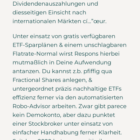
Dividendenauszahlungen und
diesseitigen Einsicht nach
internationalen Märkten cí…”œur.
Unter einsatz von gratis verfügbaren
ETF-Sparplänen & einem unschlagbaren
Flatrate-Normal wirst Respons hierbei
mutmaßlich in Deine Aufwendung
antanzen. Du kannst z.b. pfiffig qua
Fractional Shares anlegen, &
untergeordnet präzis nachhaltige ETFs
effizienz ferner via den automatisierten
Robo-Advisor arbeiten. Zwar gibt parece
kein Demokonto, aber dazu punktet
einer Stockbroker unter einsatz von
einfacher Handhabung ferner Klarheit.