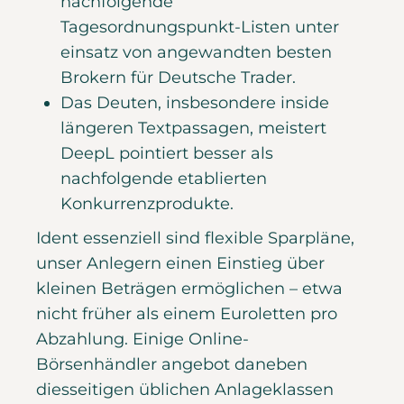
nachfolgende
Tagesordnungspunkt-Listen unter
einsatz von angewandten besten
Brokern für Deutsche Trader.
Das Deuten, insbesondere inside
längeren Textpassagen, meistert
DeepL pointiert besser als
nachfolgende etablierten
Konkurrenzprodukte.
Ident essenziell sind flexible Sparpläne,
unser Anlegern einen Einstieg über
kleinen Beträgen ermöglichen – etwa
nicht früher als einem Euroletten pro
Abzahlung. Einige Online-
Börsenhändler angebot daneben
diesseitigen üblichen Anlageklassen