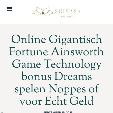
Online Gigantisch
Fortune Ainsworth
Game Technology
bonus Dreams
spelen Noppes of
voor Echt Geld
SEPTEMBER 19, 2025