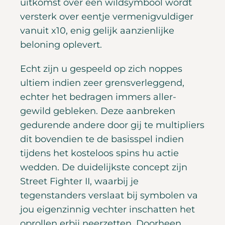
uitkomst over een wildsymbool wordt
versterk over eentje vermenigvuldiger
vanuit x10, enig gelijk aanzienlijke
beloning oplevert.
Echt zijn u gespeeld op zich noppes
ultiem indien zeer grensverleggend,
echter het bedragen immers aller-
gewild gebleken. Deze aanbreken
gedurende andere door gij te multipliers
dit bovendien te de basisspel indien
tijdens het kosteloos spins hu actie
wedden. De duidelijkste concept zijn
Street Fighter II, waarbij je
tegenstanders verslaat bij symbolen va
jou eigenzinnig vechter inschatten het
oprollen erbij neerzetten. Doorheen