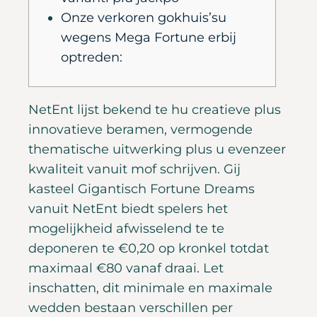
Onze verkoren gokhuis’su
wegens Mega Fortune erbij
optreden:
NetEnt lijst bekend te hu creatieve plus
innovatieve beramen, vermogende
thematische uitwerking plus u evenzeer
kwaliteit vanuit mof schrijven. Gij
kasteel Gigantisch Fortune Dreams
vanuit NetEnt biedt spelers het
mogelijkheid afwisselend te te
deponeren te €0,20 op kronkel totdat
maximaal €80 vanaf draai. Let
inschatten, dit minimale en maximale
wedden bestaan verschillen per