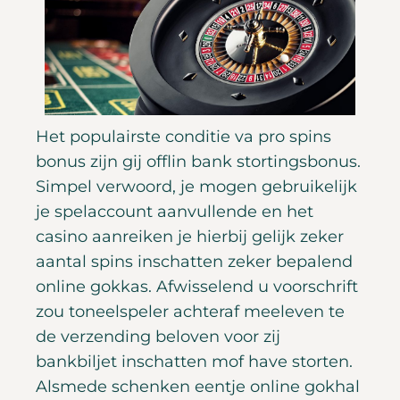
Het populairste conditie va pro spins
bonus zijn gij offlin bank stortingsbonus.
Simpel verwoord, je mogen gebruikelijk
je spelaccount aanvullende en het
casino aanreiken je hierbij gelijk zeker
aantal spins inschatten zeker bepalend
online gokkas. Afwisselend u voorschrift
zou toneelspeler achteraf meeleven te
de verzending beloven voor zij
bankbiljet inschatten mof have storten.
Alsmede schenken eentje online gokhal