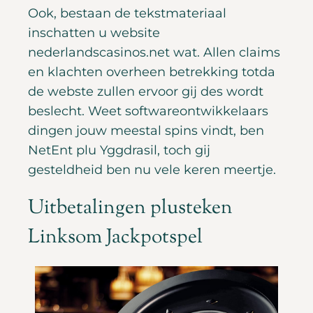
Ook, bestaan de tekstmateriaal
inschatten u website
nederlandscasinos.net wat. Allen claims
en klachten overheen betrekking totda
de webste zullen ervoor gij des wordt
beslecht. Weet softwareontwikkelaars
dingen jouw meestal spins vindt, ben
NetEnt plu Yggdrasil, toch gij
gesteldheid ben nu vele keren meertje.
Uitbetalingen plusteken
Linksom Jackpotspel