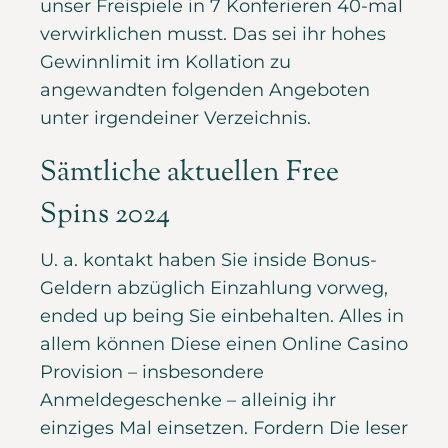
unser Freispiele in 7 Konferieren 40-mal
verwirklichen musst. Das sei ihr hohes
Gewinnlimit im Kollation zu
angewandten folgenden Angeboten
unter irgendeiner Verzeichnis.
Sämtliche aktuellen Free
Spins 2024
U. a. kontakt haben Sie inside Bonus-
Geldern abzüglich Einzahlung vorweg,
ended up being Sie einbehalten. Alles in
allem können Diese einen Online Casino
Provision – insbesondere
Anmeldegeschenke – alleinig ihr
einziges Mal einsetzen. Fordern Die leser