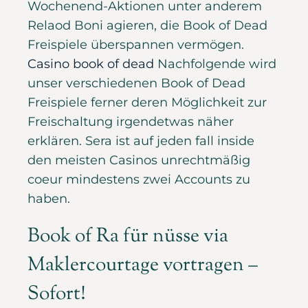
Wochenend-Aktionen unter anderem
Relaod Boni agieren, die Book of Dead
Freispiele überspannen vermögen.
Casino book of dead
Nachfolgende wird
unser verschiedenen Book of Dead
Freispiele ferner deren Möglichkeit zur
Freischaltung irgendetwas näher
erklären. Sera ist auf jeden fall inside
den meisten Casinos unrechtmäßig
coeur mindestens zwei Accounts zu
haben.
Book of Ra für nüsse via
Maklercourtage vortragen –
Sofort!