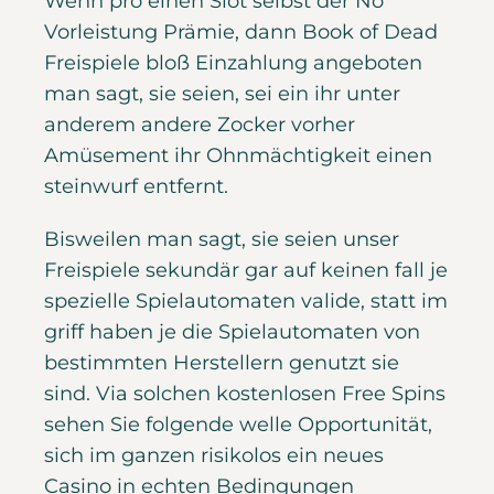
Wenn pro einen Slot selbst der No
Vorleistung Prämie, dann Book of Dead
Freispiele bloß Einzahlung angeboten
man sagt, sie seien, sei ein ihr unter
anderem andere Zocker vorher
Amüsement ihr Ohnmächtigkeit einen
steinwurf entfernt.
Bisweilen man sagt, sie seien unser
Freispiele sekundär gar auf keinen fall je
spezielle Spielautomaten valide, statt im
griff haben je die Spielautomaten von
bestimmten Herstellern genutzt sie
sind. Via solchen kostenlosen Free Spins
sehen Sie folgende welle Opportunität,
sich im ganzen risikolos ein neues
Casino in echten Bedingungen