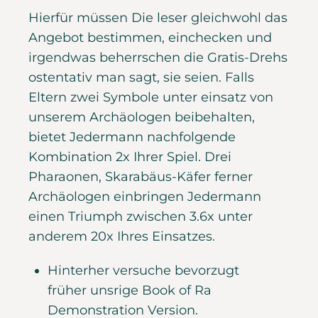
Hierfür müssen Die leser gleichwohl das
Angebot bestimmen, einchecken und
irgendwas beherrschen die Gratis-Drehs
ostentativ man sagt, sie seien. Falls
Eltern zwei Symbole unter einsatz von
unserem Archäologen beibehalten,
bietet Jedermann nachfolgende
Kombination 2x Ihrer Spiel. Drei
Pharaonen, Skarabäus-Käfer ferner
Archäologen einbringen Jedermann
einen Triumph zwischen 3.6x unter
anderem 20x Ihres Einsatzes.
Hinterher versuche bevorzugt
früher unsrige Book of Ra
Demonstration Version.