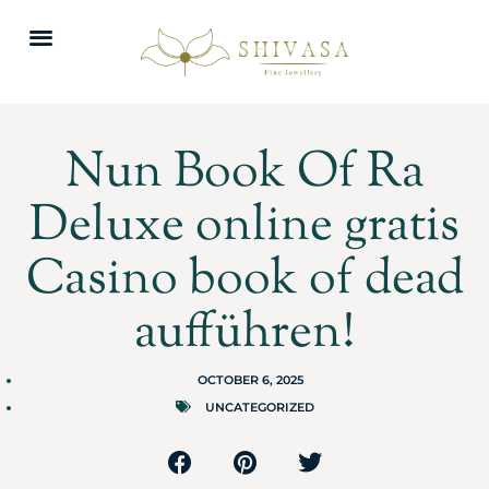
Nun Book Of Ra
Deluxe online gratis
Casino book of dead
aufführen!
OCTOBER 6, 2025
UNCATEGORIZED