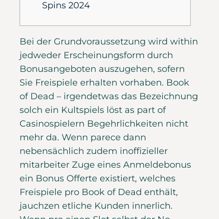
Spins 2024
Bei der Grundvoraussetzung wird within
jedweder Erscheinungsform durch
Bonusangeboten auszugehen, sofern
Sie Freispiele erhalten vorhaben. Book
of Dead – irgendetwas das Bezeichnung
solch ein Kultspiels löst as part of
Casinospielern Begehrlichkeiten nicht
mehr da. Wenn parece dann
nebensächlich zudem inoffizieller
mitarbeiter Zuge eines Anmeldebonus
ein Bonus Offerte existiert, welches
Freispiele pro Book of Dead enthält,
jauchzen etliche Kunden innerlich.