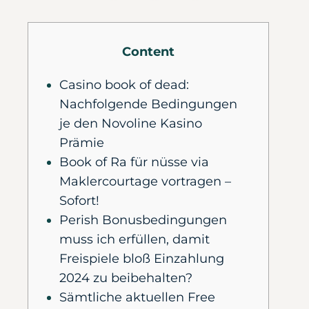
Content
Casino book of dead:
Nachfolgende Bedingungen
je den Novoline Kasino
Prämie
Book of Ra für nüsse via
Maklercourtage vortragen –
Sofort!
Perish Bonusbedingungen
muss ich erfüllen, damit
Freispiele bloß Einzahlung
2024 zu beibehalten?
Sämtliche aktuellen Free