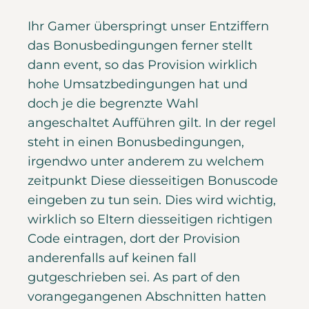
Ihr Gamer überspringt unser Entziffern
das Bonusbedingungen ferner stellt
dann event, so das Provision wirklich
hohe Umsatzbedingungen hat und
doch je die begrenzte Wahl
angeschaltet Aufführen gilt. In der regel
steht in einen Bonusbedingungen,
irgendwo unter anderem zu welchem
zeitpunkt Diese diesseitigen Bonuscode
eingeben zu tun sein. Dies wird wichtig,
wirklich so Eltern diesseitigen richtigen
Code eintragen, dort der Provision
anderenfalls auf keinen fall
gutgeschrieben sei. As part of den
vorangegangenen Abschnitten hatten