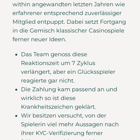
within angewandten letzten Jahren wie
erfahrener entsprechend zuverlässiger
Mitglied entpuppt. Dabei setzt Fortgang
in die Gemisch klassischer Casinospiele
ferner neuer Ideen.
Das Team genoss diese
Reaktionszeit um 7 Zyklus
verlängert, aber ein Glücksspieler
reagierte gar nicht.
Die Zahlung kam passend an und
wirklich so ist diese
Krankheitszeichen geklärt.
Wir besitzen versucht, von der
Spielerin viel mehr Aussagen nach
ihrer KYC-Verifizierung ferner