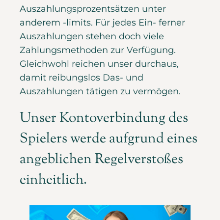
Auszahlungsprozentsätzen unter
anderem -limits. Für jedes Ein- ferner
Auszahlungen stehen doch viele
Zahlungsmethoden zur Verfügung.
Gleichwohl reichen unser durchaus,
damit reibungslos Das- und
Auszahlungen tätigen zu vermögen.
Unser Kontoverbindung des
Spielers werde aufgrund eines
angeblichen Regelverstoßes
einheitlich.