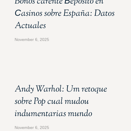
Bonos carente Вepósito en
Сasinos sobre España: Datos
Actuales
November 6, 2025
Andy Warhol: Um retoque
sobre Pop cual mudou
indumentarias mundo
November 6, 2025