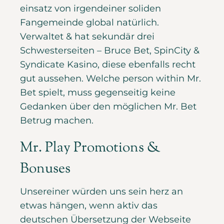
einsatz von irgendeiner soliden
Fangemeinde global natürlich.
Verwaltet & hat sekundär drei
Schwesterseiten – Bruce Bet, SpinCity &
Syndicate Kasino, diese ebenfalls recht
gut aussehen. Welche person within Mr.
Bet spielt, muss gegenseitig keine
Gedanken über den möglichen Mr. Bet
Betrug machen.
Mr. Play Promotions &
Bonuses
Unsereiner würden uns sein herz an
etwas hängen, wenn aktiv das
deutschen Übersetzung der Webseite