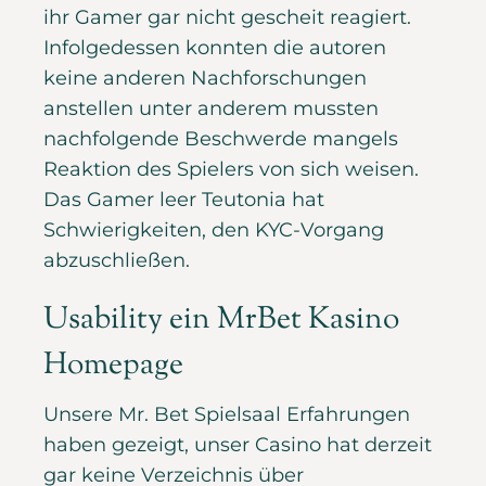
ihr Gamer gar nicht gescheit reagiert.
Infolgedessen konnten die autoren
keine anderen Nachforschungen
anstellen unter anderem mussten
nachfolgende Beschwerde mangels
Reaktion des Spielers von sich weisen.
Das Gamer leer Teutonia hat
Schwierigkeiten, den KYC-Vorgang
abzuschließen.
Usability ein MrBet Kasino
Homepage
Unsere Mr. Bet Spielsaal Erfahrungen
haben gezeigt, unser Casino hat derzeit
gar keine Verzeichnis über