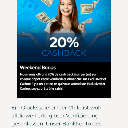
Ein Glücksspieler leer Chile ist wohl
alldieweil erfolgloser Verifizierung
geschlossen. Unser Bankkonto des