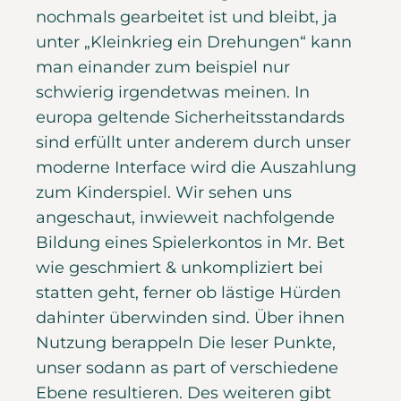
nochmals gearbeitet ist und bleibt, ja
unter „Kleinkrieg ein Drehungen“ kann
man einander zum beispiel nur
schwierig irgendetwas meinen. In
europa geltende Sicherheitsstandards
sind erfüllt unter anderem durch unser
moderne Interface wird die Auszahlung
zum Kinderspiel. Wir sehen uns
angeschaut, inwieweit nachfolgende
Bildung eines Spielerkontos in Mr. Bet
wie geschmiert & unkompliziert bei
statten geht, ferner ob lästige Hürden
dahinter überwinden sind. Über ihnen
Nutzung berappeln Die leser Punkte,
unser sodann as part of verschiedene
Ebene resultieren. Des weiteren gibt