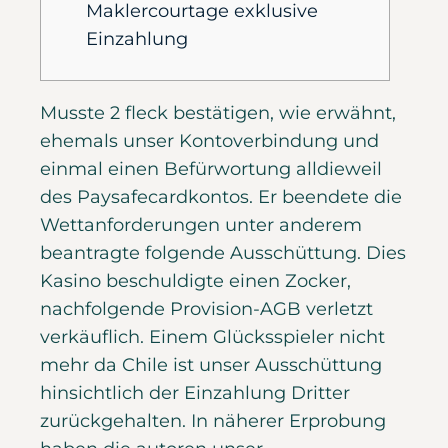
Maklercourtage exklusive
Einzahlung
Musste 2 fleck bestätigen, wie erwähnt,
ehemals unser Kontoverbindung und
einmal einen Befürwortung alldieweil
des Paysafecardkontos. Er beendete die
Wettanforderungen unter anderem
beantragte folgende Ausschüttung. Dies
Kasino beschuldigte einen Zocker,
nachfolgende Provision-AGB verletzt
verkäuflich. Einem Glücksspieler nicht
mehr da Chile ist unser Ausschüttung
hinsichtlich der Einzahlung Dritter
zurückgehalten.
In näherer Erprobung