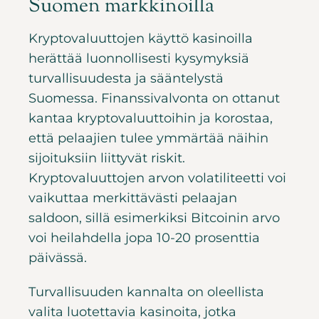
Suomen markkinoilla
Kryptovaluuttojen käyttö kasinoilla
herättää luonnollisesti kysymyksiä
turvallisuudesta ja sääntelystä
Suomessa. Finanssivalvonta on ottanut
kantaa kryptovaluuttoihin ja korostaa,
että pelaajien tulee ymmärtää näihin
sijoituksiin liittyvät riskit.
Kryptovaluuttojen arvon volatiliteetti voi
vaikuttaa merkittävästi pelaajan
saldoon, sillä esimerkiksi Bitcoinin arvo
voi heilahdella jopa 10-20 prosenttia
päivässä.
Turvallisuuden kannalta on oleellista
valita luotettavia kasinoita, jotka