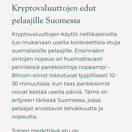
Kryptovaluuttojen edut
pelaajille Suomessa
Kryptovaluuttojen käyttö nettikasinoilla
tuo mukanaan useita konkreettisia etuja
suomalaisille pelaajille. Ensinnäkin
siirtojen nopeus on huomattavasti
perinteisiä pankkisiirtoja nopeampi –
Bitcoin-siirrot toteutuvat tyypillisesti 10-
30 minuutissa, kun taas pankkisiirrot
voivat kestää useita päiviä. Tämä on
erityisen tärkeää Suomessa, jossa
pelaajat arvostavat tehokkuutta ja
nopeutta.
Toinen merkittävä etu on