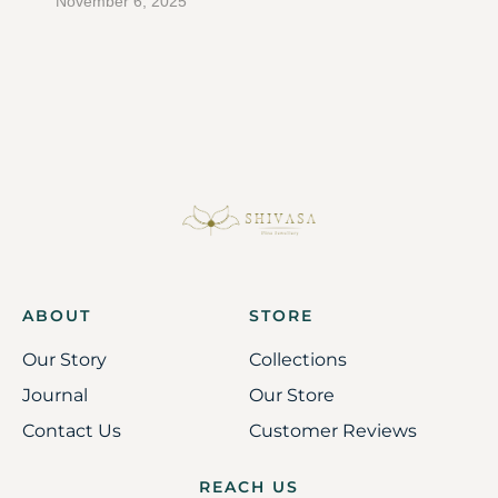
November 6, 2025
ABOUT
STORE
Our Story
Collections
Journal
Our Store
Contact Us
Customer Reviews
REACH US