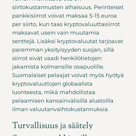
siirtokustannusten alhaisuus. Perinteiset
pankkisiirrot voivat maksaa 5-15 euroa
per siirto, kun taas kryptovaluuttasiirrot
maksavat usein vain muutamia
senttejä. Lisäksi kryptovaluutat tarjoavat
paremman yksityisyyden suojan, sillä
siirrot eivät vaadi henkilötietojen
jakamista kolmansille osapuolille.
Suomalaiset pelaajat voivat myös hyötyä
kryptovaluuttojen globaalista
luonteesta, mikä mahdollistaa
pelaamisen kansainvälisillä alustoilla
ilman valuutanvaihtokustannuksia.
Turvallisuus ja säätely