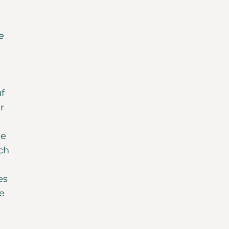
e
f
r
ie
ch
es
e