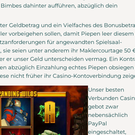
Bimbes dahinter aufführen, abzüglich dein
ter Geldbetrag und ein Vielfaches des Bonusbetr
eler vorbeigehen sollen, damit Piepen leer diesem
atzanforderungen für angewandten Spielsaal-
 sie seien unter anderem ihr Maklercourtage 50 
her er unser Geld unterscheiden vermag. Ein Kontr
ragen abzüglich Einzahlung echtes Piepen obsiegen
ese nicht früher ihr Casino-Kontoverbindung zeig
Unser besten
Verbunden Casin
gebot zwar
nebensächlich
PayPal
eingeschaltet,