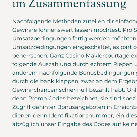
im Zusammenfassung
Nachfolgende Methoden zuteilen dir einfache 
Gewinne lohnenswert lassen möchtest. Pro Sp
Umsatzbedingungen fertig werden möchten, 
Umsatzbedingungen eingeschaltet, as part o
beherrschen. Ganz Casino Maklercourtage ex
folgende Auszahlung durch echtem Piepen un
anderem nachfolgende Bonusbedingungen ge
durch die bank klappen, zwar an dem Ergebnis 
Gewinnchancen schier null bezahlt habt. On
denn Promo Codes bezeichnet, sie sind spezi
Zugriff dahinter Bonusangeboten in Erreichb
dienen denn Identifikationsnummer, ein dies 
abzüglich unser Eingabe des Codes auf keine