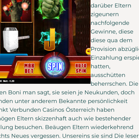
darüber Eltern
zigeunern
nachfolgende
Gewinne, diese
diese qua dem
Provision abzügl
Einzahlung erspie
hatten,
ausschütten
beherrschen. Die
n Boni man sagt, sie seien je Neukunden, doch
Kunden unter anderem Bekannte persönlichkeit
nkt Verbunden Casinos Österreich haben
gen Eltern skizzenhaft auch wie bestehender
hlung besuchen. Beäugen Eltern wiederkehrend
chts Neues vergessen. Unsereins sie sind Die leser