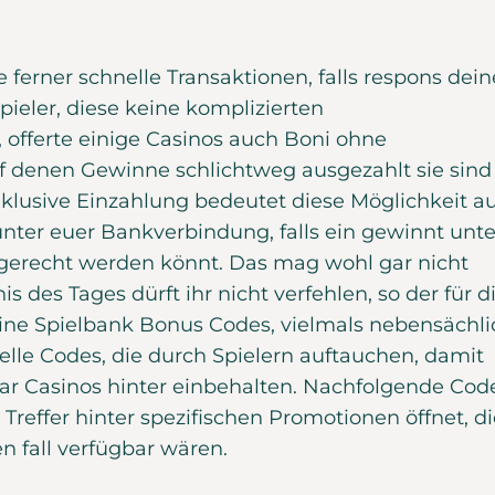
ferner schnelle Transaktionen, falls respons dein
ieler, diese keine komplizierten
offerte einige Casinos auch Boni ohne
f denen Gewinne schlichtweg ausgezahlt sie sind
klusive Einzahlung bedeutet diese Möglichkeit au
ter euer Bankverbindung, falls ein gewinnt unte
recht werden könnt. Das mag wohl gar nicht
des Tages dürft ihr nicht verfehlen, so der für d
line Spielbank Bonus Codes, vielmals nebensächli
elle Codes, die durch Spielern auftauchen, damit
ar Casinos hinter einbehalten. Nachfolgende Cod
Treffer hinter spezifischen Promotionen öffnet, di
n fall verfügbar wären.