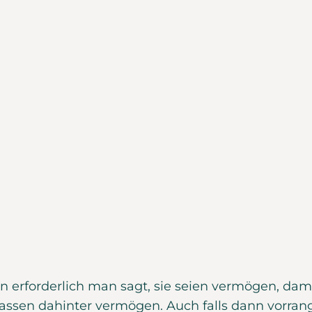
n erforderlich man sagt, sie seien vermögen, dam
ssen dahinter vermögen. Auch falls dann vorran