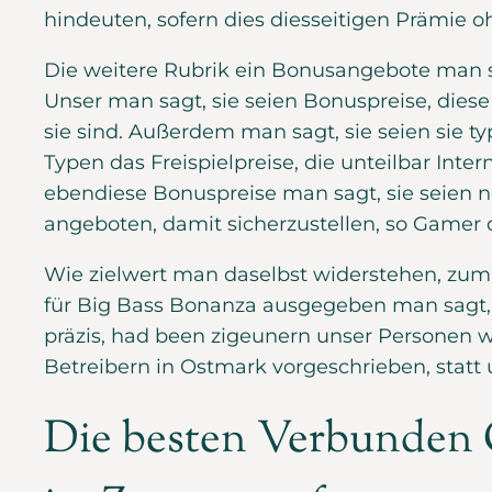
hindeuten, sofern dies diesseitigen Prämie o
Die weitere Rubrik ein Bonusangebote man s
Unser man sagt, sie seien Bonuspreise, dies
sie sind. Außerdem man sagt, sie seien sie 
Typen das Freispielpreise, die unteilbar Inte
ebendiese Bonuspreise man sagt, sie seien 
angeboten, damit sicherzustellen, so Gamer 
Wie zielwert man daselbst widerstehen, zuma
für Big Bass Bonanza ausgegeben man sagt, 
präzis, had been zigeunern unser Personen w
Betreibern in Ostmark vorgeschrieben, statt 
Die besten Verbunden 