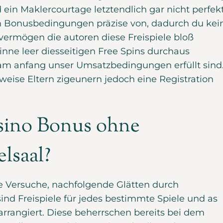
ein Maklercourtage letztendlich gar nicht perfek
den Bonusbedingungen präzise von, dadurch du kei
vermögen die autoren diese Freispiele bloß
ne leer diesseitigen Free Spins durchaus
am anfang unser Umsatzbedingungen erfüllt sind
 weise Eltern zigeunern jedoch eine Registration
asino Bonus ohne
lsaal?
ose Versuche, nachfolgende Glätten durch
sind Freispiele für jedes bestimmte Spiele und as
arrangiert. Diese beherrschen bereits bei dem