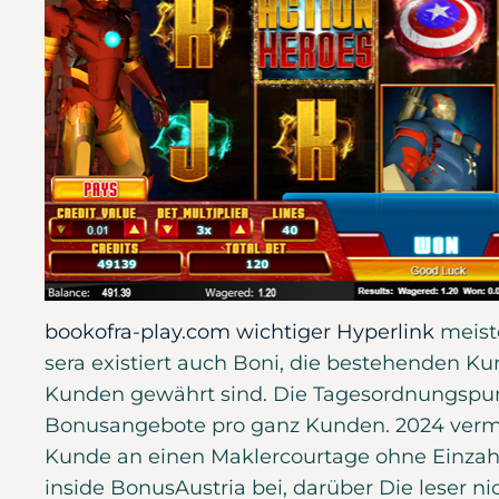
bookofra-play.com wichtiger Hyperlink
meiste
sera existiert auch Boni, die bestehenden 
Kunden gewährt sind. Die Tagesordnungspu
Bonusangebote pro ganz Kunden. 2024 vermö
Kunde an einen Maklercourtage ohne Einza
inside BonusAustria bei, darüber Die leser ni