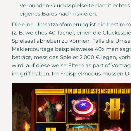
Verbunden-Glücksspielseite damit echtes 
eigenes Bares nach riskieren.
Die eine Umsatzanforderung ist ein bestimm
(z. B. welches 40-fache), einen die Glücksspi
Spielsaal abheben zu können. Falls die Ums
Maklercourtage beispielsweise 40x man sagt,
beträgt, mess das Spieler 2.000 € legen, vor
wird, auf diese weise Eltern as part of Vort
im griff haben. Im Freispielmodus müssen Di