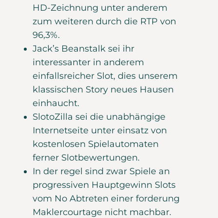
HD-Zeichnung unter anderem
zum weiteren durch die RTP von
96,3%.
Jack’s Beanstalk sei ihr
interessanter in anderem
einfallsreicher Slot, dies unserem
klassischen Story neues Hausen
einhaucht.
SlotoZilla sei die unabhängige
Internetseite unter einsatz von
kostenlosen Spielautomaten
ferner Slotbewertungen.
In der regel sind zwar Spiele an
progressiven Hauptgewinn Slots
vom No Abtreten einer forderung
Maklercourtage nicht machbar.