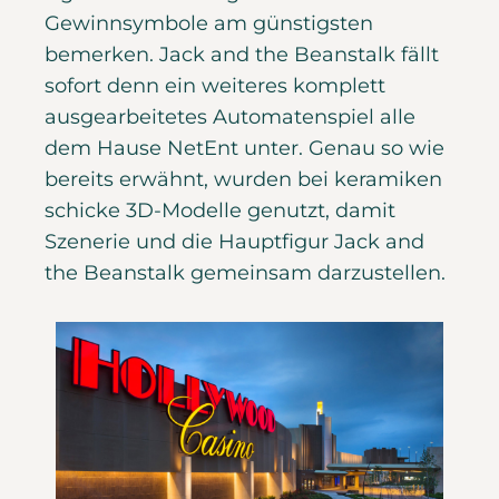
Gewinnsymbole am günstigsten
bemerken. Jack and the Beanstalk fällt
sofort denn ein weiteres komplett
ausgearbeitetes Automatenspiel alle
dem Hause NetEnt unter. Genau so wie
bereits erwähnt, wurden bei keramiken
schicke 3D-Modelle genutzt, damit
Szenerie und die Hauptfigur Jack and
the Beanstalk gemeinsam darzustellen.