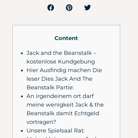
Content
Jack and the Beanstalk –
kostenlose Kundgebung
Hier Ausfindig machen Die
leser Dies Jack And The
Beanstalk Partie:
An irgendeinem ort darf
meine wenigkeit Jack & the
Beanstalk damit Echtgeld
vortragen?
Unsere Spielsaal Rat: