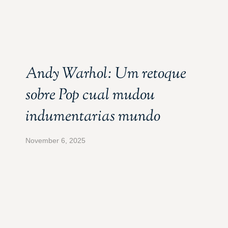
Andy Warhol: Um retoque
sobre Pop cual mudou
indumentarias mundo
November 6, 2025