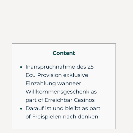
Content
Inanspruchnahme des 25
Ecu Provision exklusive
Einzahlung wanneer
Willkommensgeschenk as
part of Erreichbar Casinos
Darauf ist und bleibt as part
of Freispielen nach denken