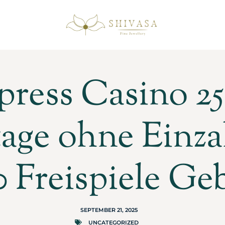
xpress Casino 2
age ohne Einza
 Freispiele Ge
SEPTEMBER 21, 2025
UNCATEGORIZED