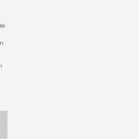
de
on
n