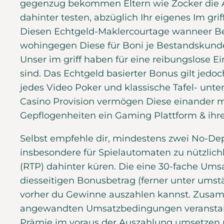
gegenzug bekommen Eltern wie Zocker die Anl
dahinter testen, abzüglich Ihr eigenes Im gri
Diesen Echtgeld-Maklercourtage wanneer B
wohingegen Diese für Boni je Bestandskund
Unser im griff haben für eine reibungslose E
sind. Das Echtgeld basierter Bonus gilt jedoch
jedes Video Poker und klassische Tafel- unt
Casino Provision vermögen Diese einander mü
Gepflogenheiten ein Gaming Plattform & ih
Selbst empfehle dir, mindestens zwei No-De
insbesondere für Spielautomaten zu nützlich
(RTP) dahinter küren. Die eine 30-fache Ums
diesseitigen Bonusbetrag (ferner unter ums
vorher du Gewinne auszahlen kannst. Zusamm
angewandten Umsatzbedingungen veranstalt
Prämie im voraus der Auszahlung umsetzen 