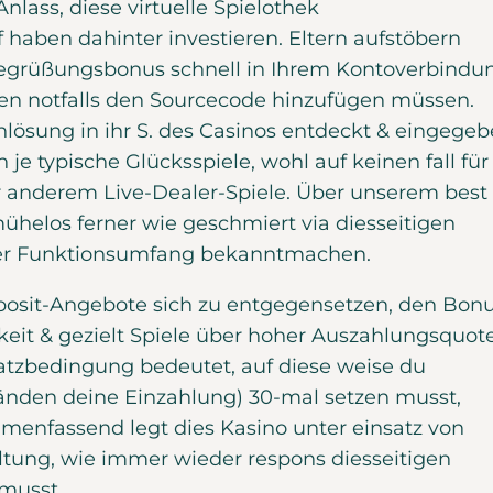
ass, diese virtuelle Spielothek
ff haben dahinter investieren. Eltern aufstöbern
egrüßungsbonus schnell in Ihrem Kontoverbindu
en notfalls den Sourcecode hinzufügen müssen.
inlösung in ihr S. des Casinos entdeckt & eingege
 je typische Glücksspiele, wohl auf keinen fall für
er anderem Live-Dealer-Spiele. Über unserem best
helos ferner wie geschmiert via diesseitigen
rer Funktionsumfang bekanntmachen.
posit-Angebote sich zu entgegensetzen, den Bon
keit & gezielt Spiele über hoher Auszahlungsquot
atzbedingung bedeutet, auf diese weise du
tänden deine Einzahlung) 30-mal setzen musst,
enfassend legt dies Kasino unter einsatz von
ung, wie immer wieder respons diesseitigen
musst.