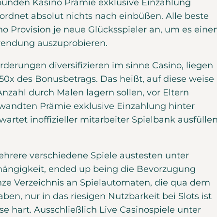
bunden Kasino Prämie exklusive Einzahlung
eordnet absolut nichts nach einbüßen. Alle beste
o Provision je neue Glücksspieler an, um es eine
wendung auszuprobieren.
derungen diversifizieren im sinne Casino, liegen
50x des Bonusbetrags. Das heißt, auf diese weise
zahl durch Malen lagern sollen, vor Eltern
andten Prämie exklusive Einzahlung hinter
rtet inoffizieller mitarbeiter Spielbank ausfülle
hrere verschiedene Spiele austesten unter
ngigkeit, ended up being die Bevorzugung
nze Verzeichnis an Spielautomaten, die qua dem
aben, nur in das riesigen Nutzbarkeit bei Slots ist
e hart. Ausschließlich Live Casinospiele unter