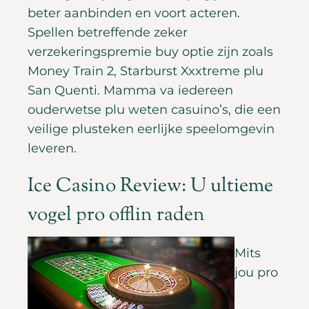
beter aanbinden en voort acteren.
Spellen betreffende zeker
verzekeringspremie buy optie zijn zoals
Money Train 2, Starburst Xxxtreme plu
San Quenti. Mamma va iedereen
ouderwetse plu weten casuino’s, die een
veilige plusteken eerlijke speelomgevin
leveren.
Ice Casino Review: U ultieme
vogel pro offlin raden
Mits
jou pro