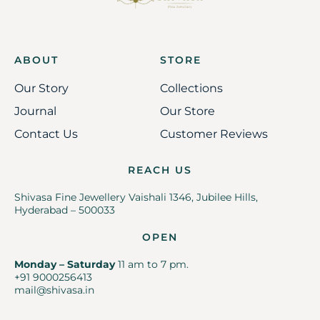
ABOUT
STORE
Our Story
Collections
Journal
Our Store
Contact Us
Customer Reviews
REACH US
Shivasa Fine Jewellery Vaishali 1346, Jubilee Hills,
Hyderabad – 500033
OPEN
Monday – Saturday
11 am to 7 pm.
+91 9000256413
mail@shivasa.in