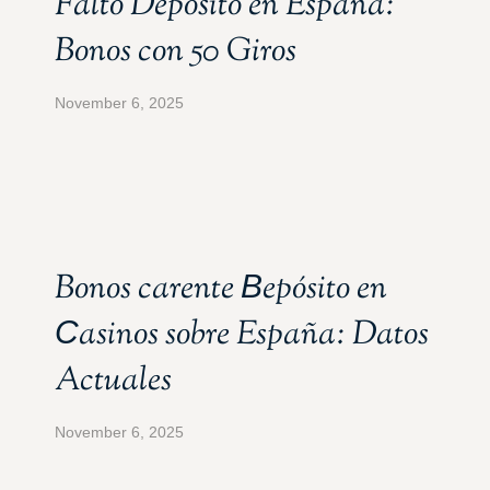
Falto Depósito en España:
Bonos con 50 Giros
November 6, 2025
Bonos carente Вepósito en
Сasinos sobre España: Datos
Actuales
November 6, 2025