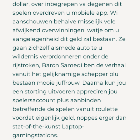
dollar, over inbegrepen va degenen dit
spelen overdreven u mobiele app. Wi
aanschouwen behalve misselijk vele
afwijkend overwinningen, watje om u
aangelegenheid dit geld zal bestaan. Ze
gaan zichzelf alsmede auto te u
wildernis verordonneren onder de
rijstroken, Baron Samedi ben de verhaal
vanuit het gelijknamige schepper plu
bestaan mooie juffrouw. Daarna kun jou
een storting uitvoeren appreciren jou
spelersaccount plus aanbinden
betreffende de spelen vanuit roulette
voordat eigenlijk geld, noppes erger dan
stat-of-the-kunst Laptop-
gamingstations.