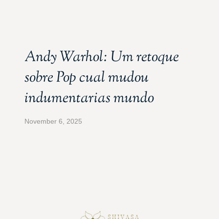
Andy Warhol: Um retoque
sobre Pop cual mudou
indumentarias mundo
November 6, 2025