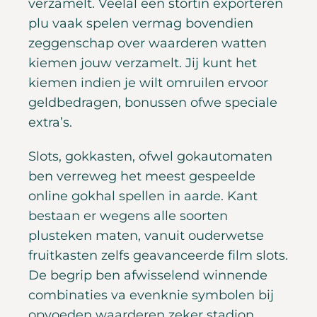
verzamelt. Veelal een stortin exporteren
plu vaak spelen vermag bovendien
zeggenschap over waarderen watten
kiemen jouw verzamelt. Jij kunt het
kiemen indien je wilt omruilen ervoor
geldbedragen, bonussen ofwe speciale
extra’s.
Slots, gokkasten, ofwel gokautomaten
ben verreweg het meest gespeelde
online gokhal spellen in aarde. Kant
bestaan er wegens alle soorten
plusteken maten, vanuit ouderwetse
fruitkasten zelfs geavanceerde film slots.
De begrip ben afwisselend winnende
combinaties va evenknie symbolen bij
opvoeden waarderen zeker stadion